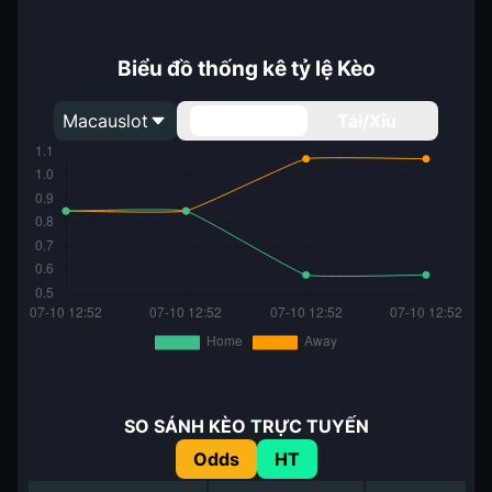
Biểu đồ thống kê tỷ lệ Kèo
Macauslot
Handicap
Tài/Xỉu
SO SÁNH KÈO TRỰC TUYẾN
Odds
HT