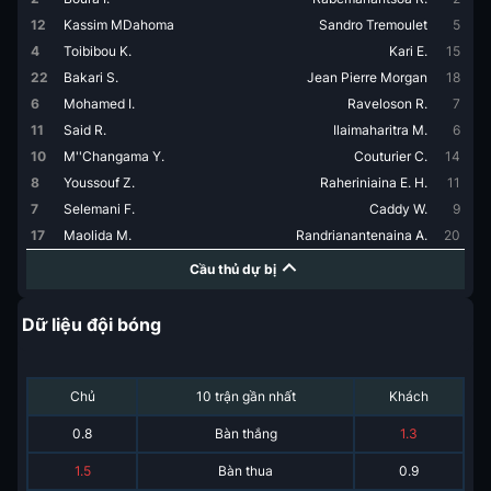
12
Kassim MDahoma
Sandro Tremoulet
5
4
Toibibou K.
Kari E.
15
22
Bakari S.
Jean Pierre Morgan
18
6
Mohamed I.
Raveloson R.
7
11
Said R.
Ilaimaharitra M.
6
10
M''Changama Y.
Couturier C.
14
8
Youssouf Z.
Raheriniaina E. H.
11
7
Selemani F.
Caddy W.
9
17
Maolida M.
Randrianantenaina A.
20
Cầu thủ dự bị
Dữ liệu đội bóng
Chủ
10 trận gần nhất
Khách
0.8
Bàn thắng
1.3
1.5
Bàn thua
0.9