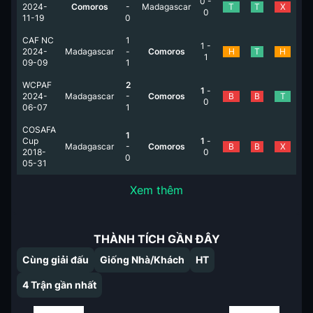
0
-
2024-
Comoros
-
Madagascar
T
T
X
0
11-19
0
CAF NC
1
1
-
2024-
Madagascar
-
Comoros
H
T
H
1
09-09
1
WCPAF
2
1
-
2024-
Madagascar
-
Comoros
B
B
T
0
06-07
1
COSAFA
1
Cup
1
-
Madagascar
-
Comoros
B
B
X
2018-
0
0
05-31
Xem thêm
THÀNH TÍCH GẦN ĐÂY
Cùng giải đấu
Giống Nhà/Khách
HT
4
Trận gần nhất