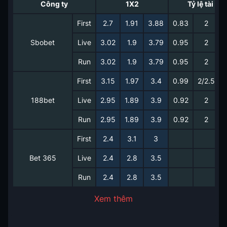
Công ty
1X2
Tỷ lệ tài xỉu
First
2.7
1.91
3.88
0.83
2
Sbobet
Live
3.02
1.9
3.79
0.95
2
Run
3.02
1.9
3.79
0.95
2
First
3.15
1.97
3.4
0.99
2/2.5
188bet
Live
2.95
1.89
3.9
0.92
2
Run
2.95
1.89
3.9
0.92
2
First
2.4
3.1
3
Bet 365
Live
2.4
2.8
3.5
Run
2.4
2.8
3.5
Xem thêm