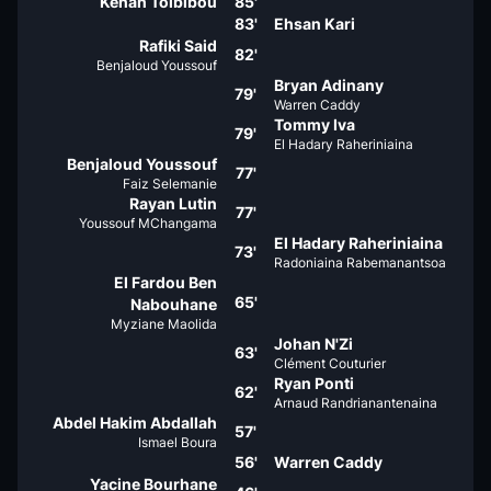
Kenan Toibibou
85'
83'
Ehsan Kari
Rafiki Said
82'
Benjaloud Youssouf
Bryan Adinany
79'
Warren Caddy
Tommy Iva
79'
El Hadary Raheriniaina
Benjaloud Youssouf
77'
Faiz Selemanie
Rayan Lutin
77'
Youssouf MChangama
El Hadary Raheriniaina
73'
Radoniaina Rabemanantsoa
El Fardou Ben
65'
Nabouhane
Myziane Maolida
Johan N'Zi
63'
Clément Couturier
Ryan Ponti
62'
Arnaud Randrianantenaina
Abdel Hakim Abdallah
57'
Ismael Boura
56'
Warren Caddy
Yacine Bourhane