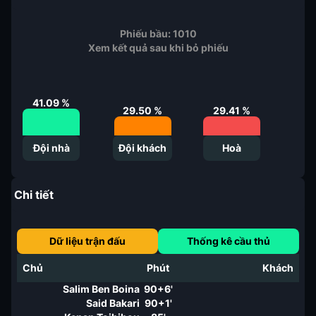
Phiếu bầu:
1010
Xem kết quả sau khi bỏ phiếu
41.09
%
29.50
%
29.41
%
Đội nhà
Đội khách
Hoà
Chi tiết
Dữ liệu trận đấu
Thống kê cầu thủ
Chủ
Phút
Khách
Salim Ben Boina
90+6'
Said Bakari
90+1'