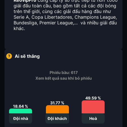
KeovipPro
cung cấp tỷ số trực tiếp từ hơn 1.000
giải đấu toàn cầu, bao gồm tất cả các đội bóng
trên thế giới, cùng các giải đấu hàng đầu như
Serie A, Copa Libertadores, Champions League,
Bundesliga, Premier League,… và nhiều giải đấu
khác.
Ai sẽ thắng
Phiếu bầu:
617
Xem kết quả sau khi bỏ phiếu
49.59
%
31.77
%
18.64
%
Đội nhà
Đội khách
Hoà