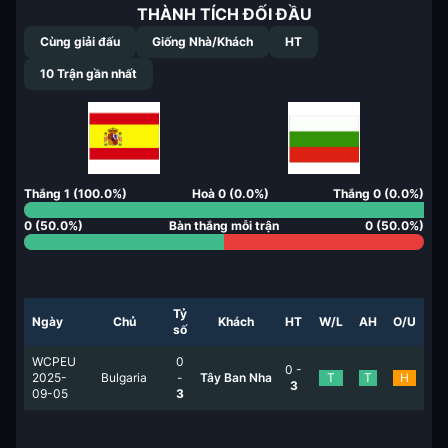
THÀNH TÍCH ĐỐI ĐẦU
Cùng giải đấu
Giống Nhà/Khách
HT
10
Trận gần nhất
Thắng
1
(
100.0
%)
Hoà
0
(
0.0
%)
Thắng
0
(
0.0
%)
0
(
50.0
%)
Bàn thắng mỗi trận
0
(
50.0
%)
Tỷ
Ngày
Chủ
Khách
HT
W/L
AH
O/U
số
WCPEU
0
0
-
2025-
Bulgaria
-
Tây Ban Nha
T
T
H
3
09-05
3