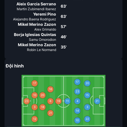
Aleix Garcia Serrano
63'
Martin Zubimendi Ibanez
Yeremi Pino
63'
Alejandro Baena Rodriguez
Mikel Merino Zazon
57'
Alex Grimaldo
Borja Iglesias Quintas
46'
Samu Omorodion
Mikel Merino Zazon
35'
Robin Le Normand
Đội hình
17
17
20
16
23
10
20
15
23
6
19
11
4
21
3
18
3
14
21
12
22
10