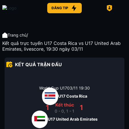
ĐĂNG TIP
/
Trang chủ
Kết quả trực tuyến U17 Costa Rica vs U17 United Arab
Emirates, livescore, 19:30 ngày 03/11
KẾT QUẢ TRẬN ĐẤU
World Cup U17
03/11
19:30
U17 Costa Rica
Kết thúc
1
1
0 - 0, 1 - 1
U17 United Arab Emirates