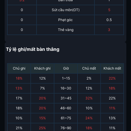
0
Sút cầu môn(OT)
5
0
Phạt góc
0.5
0
Thẻ vàng
3
Tỷ lệ ghi/mất bàn thắng
Chủ ghi
Khách ghi
Giờ
Chủ mất
Khách mất
18
%
12
%
1~15
2
%
22
%
13
%
7
%
16~30
12
%
18
%
17
%
20
%
31~45
32
%
22
%
18
%
20
%
46~60
10
%
11
%
10
%
15
%
61~75
24
%
13
%
21
%
25
%
76~90
18
%
11
%