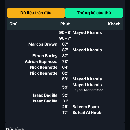
Dữ liệu trận đấu
Thống kê cầu thủ
Chủ
Phút
Khách
90+9'
Mayed Khamis
90+7'
Marcos Brown
87'
87'
Mayed Khamis
Ethan Barley
87'
Adrian Espinoza
78'
Nick Bennette
64'
Nick Bennette
62'
60'
Mayed Khamis
Mayed Khamis
59'
Faysal Mohammed
Isaac Badilla
32'
Isaac Badilla
31'
25'
Saleem Esam
17'
Suhail Al Noubi
Đội hình