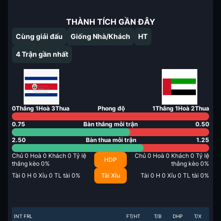
THÀNH TÍCH GẦN ĐÂY
Cùng giải đấu
Giống Nhà/Khách
HT
4
Trận gần nhất
0
Thắng
1
Hoà
3
Thua
Phong độ
1
Thắng
1
Hoà
2
Thua
0.75
Bàn thắng mỗi trận
0.50
2.50
Bàn thua mỗi trận
1.25
Chủ
0
Hoà
0
Khách
0
Tỷ lệ
Chủ
0
Hoà
0
Khách
0
Tỷ lệ
HDP
thắng kèo
0
%
thắng kèo
0
%
Tài
0
H
0
Xỉu
0
TL tài
0
%
Tài Xỉu
Tài
0
H
0
Xỉu
0
TL tài
0
%
INT FRL
FT/HT
T/B
DHP
T/X