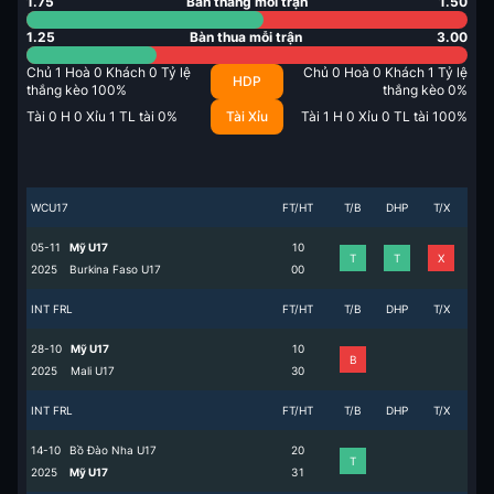
1.75
Bàn thắng mỗi trận
1.50
1.25
Bàn thua mỗi trận
3.00
Chủ
1
Hoà
0
Khách
0
Tỷ lệ
Chủ
0
Hoà
0
Khách
1
Tỷ lệ
HDP
thắng kèo
100
%
thắng kèo
0
%
Tài
0
H
0
Xỉu
1
TL tài
0
%
Tài Xỉu
Tài
1
H
0
Xỉu
0
TL tài
100
%
WCU17
FT/HT
T/B
DHP
T/X
05-11
Mỹ U17
1
0
T
T
X
2025
Burkina Faso U17
0
0
INT FRL
FT/HT
T/B
DHP
T/X
28-10
Mỹ U17
1
0
B
2025
Mali U17
3
0
INT FRL
FT/HT
T/B
DHP
T/X
14-10
Bồ Đào Nha U17
2
0
T
2025
Mỹ U17
3
1