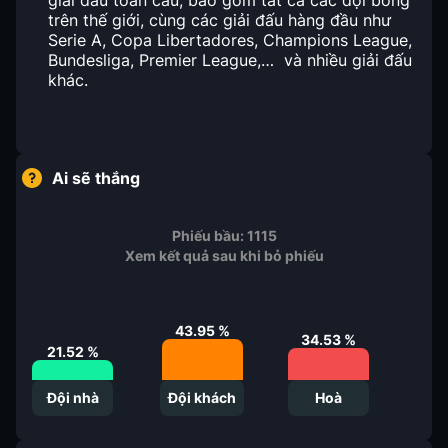
giải đấu toàn cầu, bao gồm tất cả các đội bóng
trên thế giới, cùng các giải đấu hàng đầu như
Serie A, Copa Libertadores, Champions League,
Bundesliga, Premier League,… và nhiều giải đấu
khác.
Ai sẽ thắng
Phiếu bầu:
1115
Xem kết quả sau khi bỏ phiếu
43.95
%
34.53
%
21.52
%
Đội nhà
Đội khách
Hoà