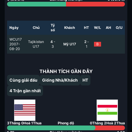
Tỷ
Ngày
Chủ
Khách
HT
W/L
AH
O/U
số
WCU17
Tajikistan
4
-
2
-
2007-
Mỹ U17
B
U17
3
1
08-20
THÀNH TÍCH GẦN ĐÂY
Cùng giải đấu
Giống Nhà/Khách
HT
4
Trận gần nhất
3
Thắng
0
Hoà
1
Thua
Phong độ
0
Thắng
2
Hoà
2
Thua