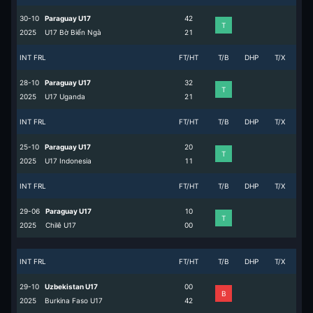
30-10
Paraguay U17
4
2
T
2025
U17 Bờ Biển Ngà
2
1
INT FRL
FT/HT
T/B
DHP
T/X
28-10
Paraguay U17
3
2
T
2025
U17 Uganda
2
1
INT FRL
FT/HT
T/B
DHP
T/X
25-10
Paraguay U17
2
0
T
2025
U17 Indonesia
1
1
INT FRL
FT/HT
T/B
DHP
T/X
29-06
Paraguay U17
1
0
T
2025
Chilê U17
0
0
INT FRL
FT/HT
T/B
DHP
T/X
29-10
Uzbekistan U17
0
0
B
2025
Burkina Faso U17
4
2