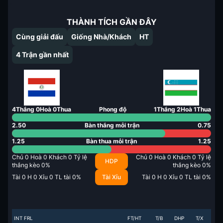
THÀNH TÍCH GẦN ĐÂY
Cùng giải đấu
Giống Nhà/Khách
HT
4
Trận gần nhất
4
Thắng
0
Hoà
0
Thua
Phong độ
1
Thắng
2
Hoà
1
Thua
2.50
Bàn thắng mỗi trận
0.75
1.25
Bàn thua mỗi trận
1.25
Chủ
0
Hoà
0
Khách
0
Tỷ lệ
Chủ
0
Hoà
0
Khách
0
Tỷ lệ
HDP
thắng kèo
0
%
thắng kèo
0
%
Tài
0
H
0
Xỉu
0
TL tài
0
%
Tài Xỉu
Tài
0
H
0
Xỉu
0
TL tài
0
%
INT FRL
FT/HT
T/B
DHP
T/X