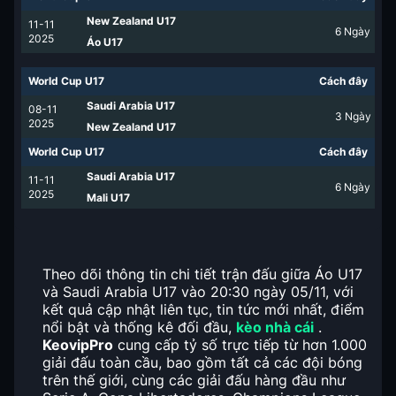
New Zealand U17
11-11
6
Ngày
2025
Áo U17
World Cup U17
Cách đây
Saudi Arabia U17
08-11
3
Ngày
2025
New Zealand U17
World Cup U17
Cách đây
Saudi Arabia U17
11-11
6
Ngày
2025
Mali U17
Theo dõi thông tin chi tiết trận đấu giữa Áo U17
và Saudi Arabia U17 vào 20:30 ngày 05/11, với
kết quả cập nhật liên tục, tin tức mới nhất, điểm
nổi bật và thống kê đối đầu,
kèo nhà cái
.
KeovipPro
cung cấp tỷ số trực tiếp từ hơn 1.000
giải đấu toàn cầu, bao gồm tất cả các đội bóng
trên thế giới, cùng các giải đấu hàng đầu như