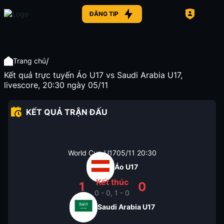
ĐĂNG TIP
/
Trang chủ
Kết quả trực tuyến Áo U17 vs Saudi Arabia U17,
livescore, 20:30 ngày 05/11
KẾT QUẢ TRẬN ĐẤU
World Cup U17
05/11
20:30
Áo U17
Kết thúc
1
0
0 - 0, 1 - 0
Saudi Arabia U17