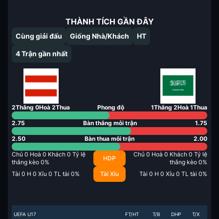
THÀNH TÍCH GẦN ĐÂY
Cùng giải đấu
Giống Nhà/Khách
HT
4
Trận gần nhất
2
Thắng
0
Hoà
2
Thua
Phong độ
1
Thắng
2
Hoà
1
Thua
2.75
Bàn thắng mỗi trận
1.75
2.50
Bàn thua mỗi trận
2.00
Chủ
0
Hoà
0
Khách
0
Tỷ lệ
Chủ
0
Hoà
0
Khách
0
Tỷ lệ
HDP
thắng kèo
0
%
thắng kèo
0
%
Tài
0
H
0
Xỉu
0
TL tài
0
%
Tài Xỉu
Tài
0
H
0
Xỉu
0
TL tài
0
%
UEFA U17
FT/HT
T/B
DHP
T/X