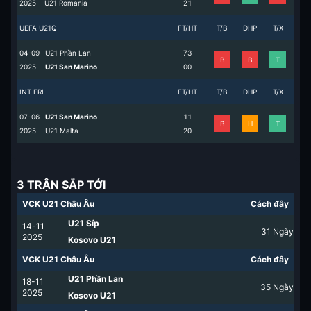
2025
U21 Romania
2
1
UEFA U21Q
FT/HT
T/B
DHP
T/X
04-09
U21 Phần Lan
7
3
B
B
T
2025
U21 San Marino
0
0
INT FRL
FT/HT
T/B
DHP
T/X
07-06
U21 San Marino
1
1
B
H
T
2025
U21 Malta
2
0
3 TRẬN SẮP TỚI
VCK U21 Châu Âu
Cách đây
U21 Síp
14-11
31
Ngày
2025
Kosovo U21
VCK U21 Châu Âu
Cách đây
U21 Phần Lan
18-11
35
Ngày
2025
Kosovo U21