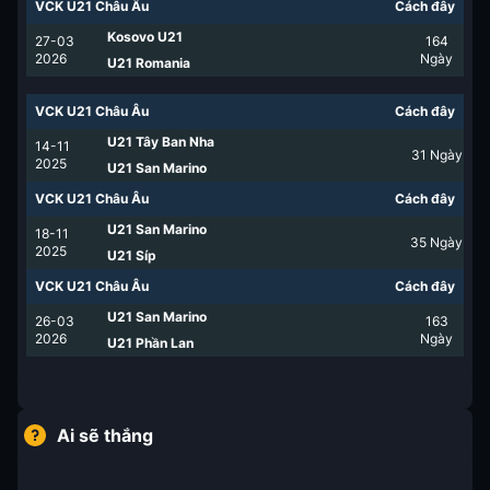
VCK U21 Châu Âu
Cách đây
Kosovo U21
27-03
164
2026
Ngày
U21 Romania
VCK U21 Châu Âu
Cách đây
U21 Tây Ban Nha
14-11
31
Ngày
2025
U21 San Marino
VCK U21 Châu Âu
Cách đây
U21 San Marino
18-11
35
Ngày
2025
U21 Síp
VCK U21 Châu Âu
Cách đây
U21 San Marino
26-03
163
2026
Ngày
U21 Phần Lan
Ai sẽ thắng