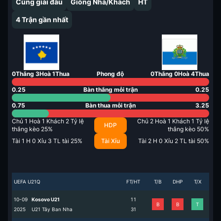
Cùng giải đấu
Giống Nhà/Khách
HT
4
Trận gần nhất
0
Thắng
3
Hoà
1
Thua
Phong độ
0
Thắng
0
Hoà
4
Thua
0.25
Bàn thắng mỗi trận
0.25
0.75
Bàn thua mỗi trận
3.25
Chủ
1
Hoà
1
Khách
2
Tỷ lệ
Chủ
2
Hoà
1
Khách
1
Tỷ lệ
HDP
thắng kèo
25
%
thắng kèo
50
%
Tài
1
H
0
Xỉu
3
TL tài
25
%
Tài Xỉu
Tài
2
H
0
Xỉu
2
TL tài
50
%
UEFA U21Q
FT/HT
T/B
DHP
T/X
10-09
Kosovo U21
1
1
B
B
T
2025
U21 Tây Ban Nha
3
1