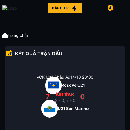
ĐĂNG TIP
/
Trang chủ
KẾT QUẢ TRẬN ĐẤU
VCK U21 Châu Âu
14/10
23:00
Kosovo U21
Kết thúc
7
0
3 - 0, 7 - 0
U21 San Marino