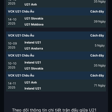
35
Ngày
2025
U21 Anh
VCK U21 Châu Âu
Cách đây
U21 Slovakia
14-10
39
Ngày
2025
U21 Moldova
VCK U21 Châu Âu
Cách đây
Ireland U21
10-09
5
Ngày
2025
U21 Andorra
VCK U21 Châu Âu
Cách đây
Ireland U21
10-10
35
Ngày
2025
U21 Slovakia
VCK U21 Châu Âu
Cách đây
U21 Anh
14-11
71
Ngày
2025
Ireland U21
Theo dõi thông tin chi tiết trận đấu giữa U21