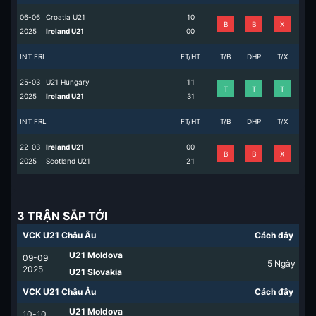
06-06
Croatia U21
1
0
B
B
X
2025
Ireland U21
0
0
INT FRL
FT/HT
T/B
DHP
T/X
25-03
U21 Hungary
1
1
T
T
T
2025
Ireland U21
3
1
INT FRL
FT/HT
T/B
DHP
T/X
22-03
Ireland U21
0
0
B
B
X
2025
Scotland U21
2
1
3 TRẬN SẮP TỚI
VCK U21 Châu Âu
Cách đây
U21 Moldova
09-09
5
Ngày
2025
U21 Slovakia
VCK U21 Châu Âu
Cách đây
U21 Moldova
10-10