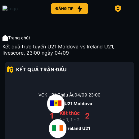
ĐĂNG TIP
/
Trang chủ
Kết quả trực tuyến U21 Moldova vs Ireland U21,
livescore, 23:00 ngày 04/09
KẾT QUẢ TRẬN ĐẤU
VCK U21 Châu Âu
04/09
23:00
U21 Moldova
Kết thúc
1
2
1 - 1, 1 - 2
Ireland U21