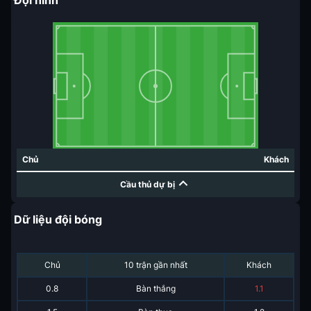
Đội hình
Chủ
Khách
Cầu thủ dự bị
Dữ liệu đội bóng
Chủ
10 trận gần nhất
Khách
0.8
Bàn thắng
1.1