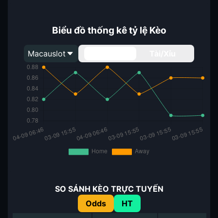
Biểu đồ thống kê tỷ lệ Kèo
Macauslot
Handicap
Tài/Xỉu
SO SÁNH KÈO TRỰC TUYẾN
Odds
HT