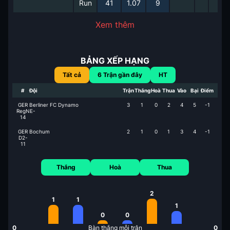
Run
41
1.07
9
Xem thêm
BẢNG XẾP HẠNG
Tất cả
6
Trận gần đây
HT
#
Đội
Trận
Thắng
Hoà
Thua
Vào
Bại
Điểm
GER
Berliner FC Dynamo
3
1
0
2
4
5
-1
RegNE-
14
GER
Bochum
2
1
0
1
3
4
-1
D2-
11
Thắng
Hoà
Thua
2
1
1
1
0
0
0
Bàn thắng mỗi trận
0