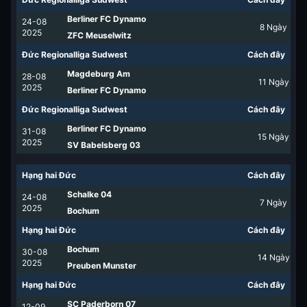
Berliner FC Dynamo
24-08
8
Ngày
2025
ZFC Meuselwitz
Đức Regionalliga Sudwest
Cách đây
Magdeburg Am
28-08
11
Ngày
2025
Berliner FC Dynamo
Đức Regionalliga Sudwest
Cách đây
Berliner FC Dynamo
31-08
15
Ngày
2025
SV Babelsberg 03
Hạng hai Đức
Cách đây
Schalke 04
24-08
7
Ngày
2025
Bochum
Hạng hai Đức
Cách đây
Bochum
30-08
14
Ngày
2025
Preuben Munster
Hạng hai Đức
Cách đây
SC Paderborn 07
12-09