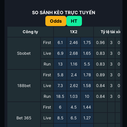
SO SÁNH KÈO TRỰC TUYẾN
Odds
HT
Công ty
1X2
Tỷ lệ tài xỉu
First
6.1
2.46
1.75
0.96
3
0.84
Sbobet
Live
6.9
2.68
1.65
0.83
3
0.99
Run
13
1.16
5.5
0.83
3
0.99
First
5.8
2.4
1.78
0.89
3
0.83
188bet
Live
7.3
2.62
1.58
0.84
3
0.88
Run
18.5
1.03
10
0.84
3
0.88
First
6
4.5
1.44
Bet 365
Live
8.5
6.5
1.27