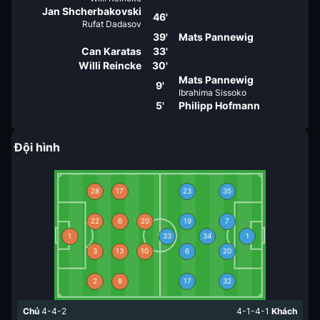
Jan Shcherbakovski
46'
Rufat Dadasov
39'
Mats Pannewig
Can Karatas
33'
Willi Reincke
30'
Mats Pannewig
9'
Ibrahima Sissoko
5'
Philipp Hofmann
Đội hình
28
17
23
35
22
6
20
19
7
1
33
34
1
3
13
10
6
20
2
8
17
32
Chủ
4-4-2
4-1-4-1
Khách