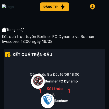
ĐĂNG TIP
/
Trang chủ
Kết quả trực tuyến Berliner FC Dynamo vs Bochum,
livescore, 18:00 ngày 16/08
KẾT QUẢ TRẬN ĐẤU
Cúp Quốc Gia Đức
16/08
18:00
Berliner FC Dynamo
Kết thúc
1
1
0 - 0, 1 - 1
Bochum