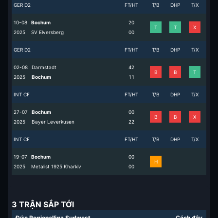
GER D2
FT/HT
T/B
DHP
T/X
10-08
Bochum
2
0
T
T
X
2025
SV Elversberg
0
0
GER D2
FT/HT
T/B
DHP
T/X
02-08
Darmstadt
4
2
B
B
T
2025
Bochum
1
1
INT CF
FT/HT
T/B
DHP
T/X
27-07
Bochum
0
0
B
B
X
2025
Bayer Leverkusen
2
2
INT CF
FT/HT
T/B
DHP
T/X
19-07
Bochum
0
0
H
2025
Metalist 1925 Kharkiv
0
0
3 TRẬN SẮP TỚI
Đức Regionalliga Sudwest
Cách đây