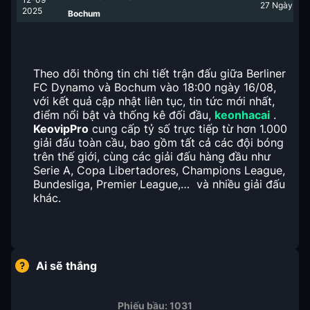
27
Ngày
2025
Bochum
Theo dõi thông tin chi tiết trận đấu giữa Berliner
FC Dynamo và Bochum vào 18:00 ngày 16/08,
với kết quả cập nhật liên tục, tin tức mới nhất,
điểm nổi bật và thống kê đối đầu,
keonhacai
.
KeovipPro
cung cấp tỷ số trực tiếp từ hơn 1.000
giải đấu toàn cầu, bao gồm tất cả các đội bóng
trên thế giới, cùng các giải đấu hàng đầu như
Serie A, Copa Libertadores, Champions League,
Bundesliga, Premier League,… và nhiều giải đấu
khác.
Ai sẽ thắng
Phiếu bầu:
1031