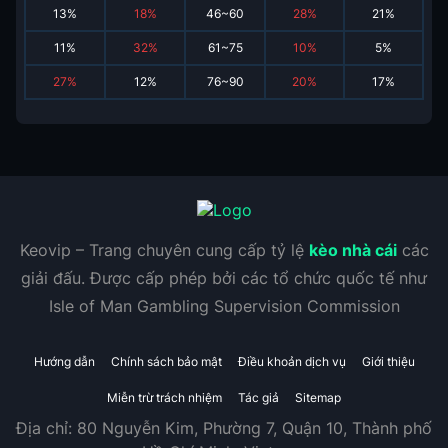
13
%
18
%
46~60
28
%
21
%
11
%
32
%
61~75
10
%
5
%
27
%
12
%
76~90
20
%
17
%
Keovip – Trang chuyên cung cấp tỷ lệ
kèo nhà cái
các
giải đấu. Được cấp phép bởi các tổ chức quốc tế như
Isle of Man Gambling Supervision Commission
Hướng dẫn
Chính sách bảo mật
Điều khoản dịch vụ
Giới thiệu
Miễn trừ trách nhiệm
Tác giả
Sitemap
Địa chỉ:
80 Nguyễn Kim, Phường 7, Quận 10, Thành phố