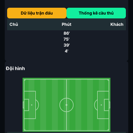
Dữ liệu trận đấu
Thống kê cầu thủ
Chủ
Phút
Khách
86'
75'
39'
4'
Đội hình