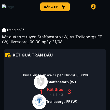
ĐĂNG TIP
/
Trang chủ
Kết quả trực tuyến Staffanstorp (W) vs Trelleborgs FF
(W), livescore, 00:00 ngày 21/08
KẾT QUẢ TRẬN ĐẤU
Thụy Điển Svenska Cupen Nữ
21/08
00:00
Staffanstorp (W)
Kết thúc
1
3
1 - 1, 1 - 3
Trelleborgs FF (W)