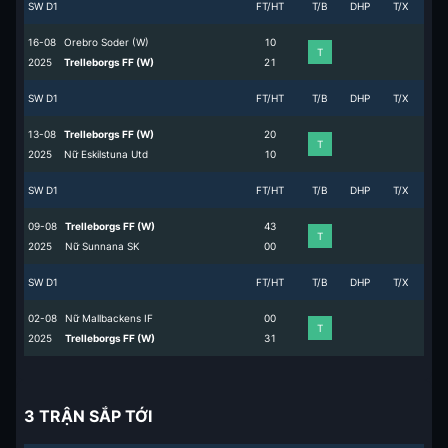
SW D1
FT/HT
T/B
DHP
T/X
16-08
Orebro Soder (W)
1
0
T
2025
Trelleborgs FF (W)
2
1
SW D1
FT/HT
T/B
DHP
T/X
13-08
Trelleborgs FF (W)
2
0
T
2025
Nữ Eskilstuna Utd
1
0
SW D1
FT/HT
T/B
DHP
T/X
09-08
Trelleborgs FF (W)
4
3
T
2025
Nữ Sunnana SK
0
0
SW D1
FT/HT
T/B
DHP
T/X
02-08
Nữ Mallbackens IF
0
0
T
2025
Trelleborgs FF (W)
3
1
3 TRẬN SẮP TỚI