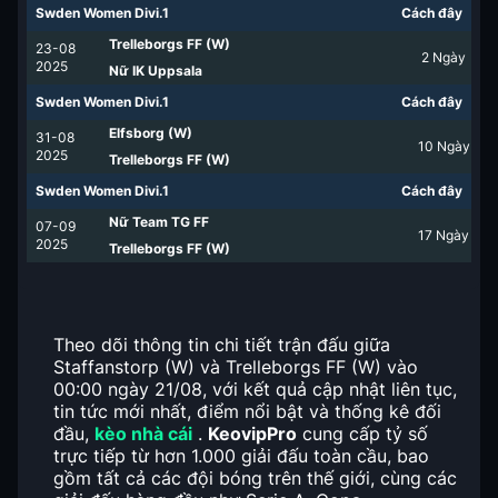
Swden Women Divi.1
Cách đây
Trelleborgs FF (W)
23-08
2
Ngày
2025
Nữ IK Uppsala
Swden Women Divi.1
Cách đây
Elfsborg (W)
31-08
10
Ngày
2025
Trelleborgs FF (W)
Swden Women Divi.1
Cách đây
Nữ Team TG FF
07-09
17
Ngày
2025
Trelleborgs FF (W)
Theo dõi thông tin chi tiết trận đấu giữa
Staffanstorp (W) và Trelleborgs FF (W) vào
00:00 ngày 21/08, với kết quả cập nhật liên tục,
tin tức mới nhất, điểm nổi bật và thống kê đối
đầu,
kèo nhà cái
.
KeovipPro
cung cấp tỷ số
trực tiếp từ hơn 1.000 giải đấu toàn cầu, bao
gồm tất cả các đội bóng trên thế giới, cùng các