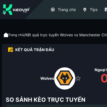
Trang chủ
Tips
/
Kết quả trực tuyến Wolves vs Manchester Cit
Trang chủ
KẾT QUẢ TRẬN ĐẤU
Ngoại
Wolves
SO SÁNH KÈO TRỰC TUYẾN