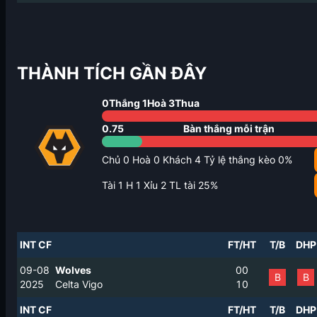
THÀNH TÍCH GẦN ĐÂY
0
Thắng
1
Hoà
3
Thua
0.75
Bàn thắng mỗi trận
Chủ
0
Hoà
0
Khách
4
Tỷ lệ thắng kèo
0
%
Tài
1
H
1
Xỉu
2
TL tài
25
%
INT CF
FT/HT
T/B
DHP
09-08
Wolves
0
0
B
B
2025
Celta Vigo
1
0
INT CF
FT/HT
T/B
DHP