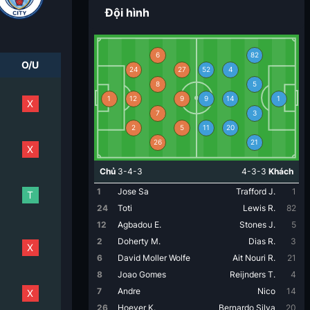
Đội hình
6
82
O/U
24
27
52
4
8
5
1
12
9
9
14
1
X
7
3
2
5
11
20
26
21
X
Chủ
3-4-3
4-3-3
Khách
1
Jose Sa
Trafford J.
1
T
24
Toti
Lewis R.
82
12
Agbadou E.
Stones J.
5
2
Doherty M.
Dias R.
3
X
6
David Moller Wolfe
Ait Nouri R.
21
8
Joao Gomes
Reijnders T.
4
7
Andre
Nico
14
X
26
Hoever K.
Bernardo Silva
20