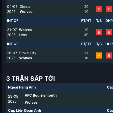
04-08
Girona
2
0
B
B
2025
Wolves
1
0
INT CF
FT/HT
T/B
DHP
31-07
Wolves
1
0
B
B
2025
Lens
3
0
INT CF
FT/HT
T/B
DHP
26-07
Stoke City
1
1
H
B
2025
Wolves
1
0
3 TRẬN SẮP TỚI
Ngoại Hạng Anh
Các
AFC Bournemouth
23-08
2025
Wolves
Cúp Liên Đoàn Anh
Các