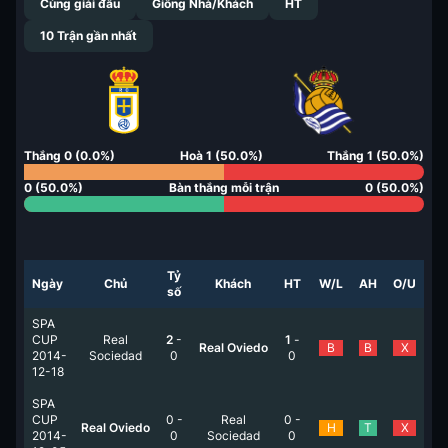
Cùng giải đấu
Giống Nhà/Khách
HT
10
Trận gần nhất
Thắng
0
(
0.0
%)
Hoà
1
(
50.0
%)
Thắng
1
(
50.0
%)
0
(
50.0
%)
Bàn thắng mỗi trận
0
(
50.0
%)
Tỷ
Ngày
Chủ
Khách
HT
W/L
AH
O/U
số
SPA
CUP
Real
2
-
1
-
Real Oviedo
B
B
X
2014-
Sociedad
0
0
12-18
SPA
CUP
0
-
Real
0
-
Real Oviedo
H
T
X
2014-
0
Sociedad
0