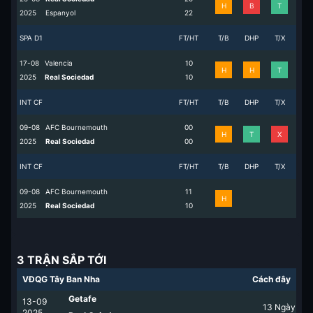
H
B
T
2025
Espanyol
2
2
SPA D1
FT/HT
T/B
DHP
T/X
17-08
Valencia
1
0
H
H
T
2025
Real Sociedad
1
0
INT CF
FT/HT
T/B
DHP
T/X
09-08
AFC Bournemouth
0
0
H
T
X
2025
Real Sociedad
0
0
INT CF
FT/HT
T/B
DHP
T/X
09-08
AFC Bournemouth
1
1
H
2025
Real Sociedad
1
0
3 TRẬN SẮP TỚI
VĐQG Tây Ban Nha
Cách đây
Getafe
13-09
13
Ngày
2025