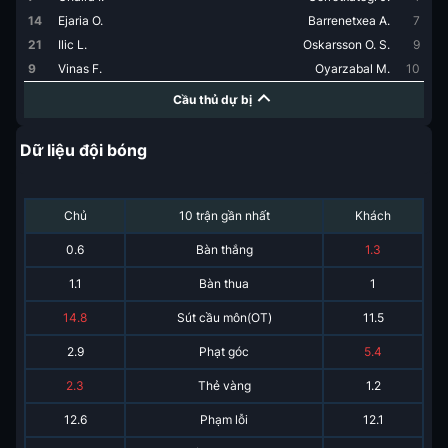
14
Ejaria O.
Barrenetxea A.
7
21
Ilic L.
Oskarsson O. S.
9
9
Vinas F.
Oyarzabal M.
10
Cầu thủ dự bị
Dữ liệu đội bóng
Chủ
10 trận gần nhất
Khách
0.6
Bàn thắng
1.3
1.1
Bàn thua
1
14.8
Sút cầu môn(OT)
11.5
2.9
Phạt góc
5.4
2.3
Thẻ vàng
1.2
12.6
Phạm lỗi
12.1