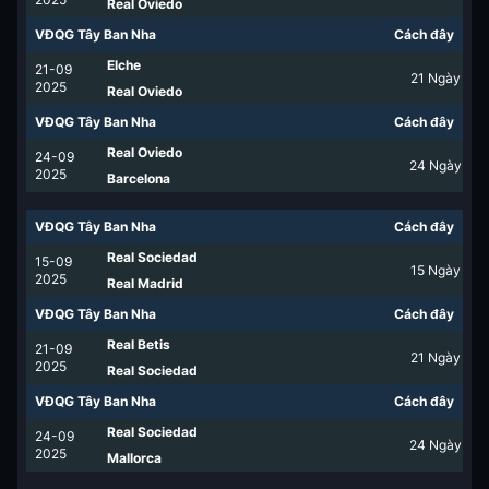
Real Oviedo
VĐQG Tây Ban Nha
Cách đây
Elche
21-09
21
Ngày
2025
Real Oviedo
VĐQG Tây Ban Nha
Cách đây
Real Oviedo
24-09
24
Ngày
2025
Barcelona
VĐQG Tây Ban Nha
Cách đây
Real Sociedad
15-09
15
Ngày
2025
Real Madrid
VĐQG Tây Ban Nha
Cách đây
Real Betis
21-09
21
Ngày
2025
Real Sociedad
VĐQG Tây Ban Nha
Cách đây
Real Sociedad
24-09
24
Ngày
2025
Mallorca