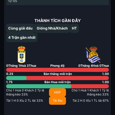
12-05
THÀNH TÍCH GẦN ĐÂY
Cùng giải đấu
Giống Nhà/Khách
HT
4
Trận gần nhất
0
Thắng
1
Hoà
3
Thua
Phong độ
0
Thắng
4
Hoà
0
Thua
0.25
Bàn thắng mỗi trận
1.00
1.75
Bàn thua mỗi trận
1.00
Chủ
1
Hoà
0
Khách
2
Tỷ lệ
Chủ
1
Hoà
1
Khách
1
Tỷ lệ
HDP
thắng kèo
33
%
thắng kèo
33
%
Tài
1
H
0
Xỉu
2
TL tài
33
%
Tài Xỉu
Tài
2
H
0
Xỉu
1
TL tài
67
%