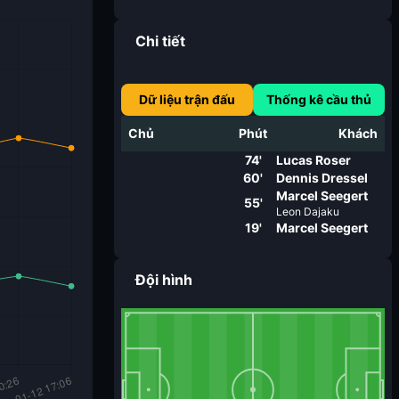
Chi tiết
Dữ liệu trận đấu
Thống kê cầu thủ
Chủ
Phút
Khách
74'
Lucas Roser
60'
Dennis Dressel
Marcel Seegert
55'
Leon Dajaku
19'
Marcel Seegert
Đội hình