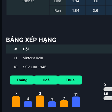
188bet
Live
1.84
3.6
Run
1.84
3.6
BẢNG XẾP HẠNG
#
Đội
11
Viktoria koln
18
SSV Ulm 1846
Thắng
Hoà
Thua
0
2
1.5
7
11
7
4
1