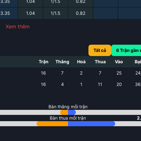
3.35
1.04
1/1.5
0.82
3.35
1.04
1/1.5
0.82
Xem thêm
Tất cả
6
Trận gần 
Trận
Thắng
Hoà
Thua
Vào
Bạ
16
7
2
7
25
24
16
4
1
11
20
36
Bàn thắng mỗi trận
Bàn thua mỗi trận
2