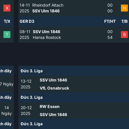
14-11
Rheindorf Altach
0
0
X
H
2025
SSV Ulm 1846
0
0
T/X
GER D3
FT/HT
T/B
08-11
SSV Ulm 1846
0
0
T
B
2025
Hansa Rostock
5
4
h đây
Đức 3. Liga
SSV Ulm 1846
13-12
7
Ngày
2025
VfL Osnabruck
h đây
Đức 3. Liga
RW Essen
14
20-12
Ngày
2025
SSV Ulm 1846
h đây
Đức 3. Liga