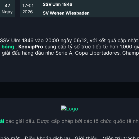
SSV Ulm 1846
42
17-01
Ngày
2026
SV Wehen Wiesbaden
à SSV Ulm 1846 vào 20:00 ngày 06/12, với kết quả cập nhật l
o bóng
.
KeovipPro
cung cấp tỷ số trực tiếp từ hơn 1.000 gi
ác giải đấu hàng đầu như Serie A, Copa Libertadores, Cham
ái
các giải đấu. Được cấp phép bởi các tổ chức quốc tế n
 bảo mật
Điều khoản dịch vụ
Giới thiệu
Miễn trừ trách 