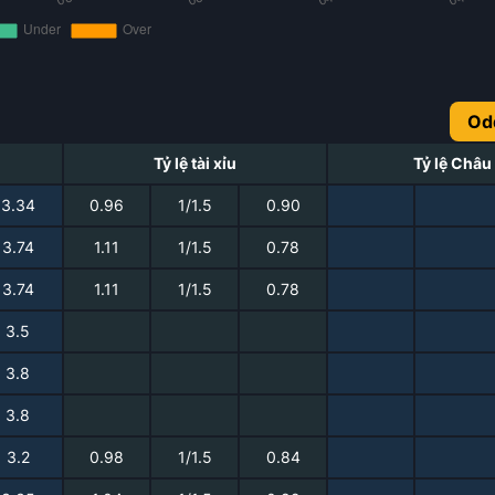
Od
Tỷ lệ tài xỉu
Tỷ lệ Châu
3.34
0.96
1/1.5
0.90
3.74
1.11
1/1.5
0.78
3.74
1.11
1/1.5
0.78
3.5
3.8
3.8
3.2
0.98
1/1.5
0.84