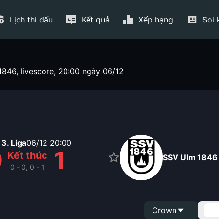
Lịch thi đấu
Kết quả
Xếp hạng
Soi 
1846, livescore, 20:00 ngày 06/12
3. Liga
06/12
20:00
0
1
Kết thúc
SSV Ulm 1846
0 - 0, 0 - 1
Crown