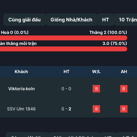
Cùng giải đấu
Giống Nhà/Khách
HT
10
Trận
Hoà
0
(
0.0
%)
Thắng
2
(
100.0
%)
àn thắng mỗi trận
3.0
(
75.0
%)
Khách
HT
W/L
AH
Viktoria koln
0
-
0
B
B
SSV Ulm 1846
0
-
2
B
B