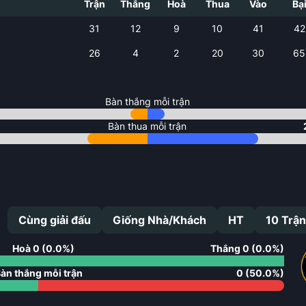
Trận
Thắng
Hoà
Thua
Vào
Bạ
31
12
9
10
41
42
26
4
2
20
30
65
Bàn thắng mỗi trận
Bàn thua mỗi trận
Cùng giải đấu
Giống Nhà/Khách
HT
10
Trận
Hoà
0
(
0.0
%)
Thắng
0
(
0.0
%)
àn thắng mỗi trận
0
(
50.0
%)