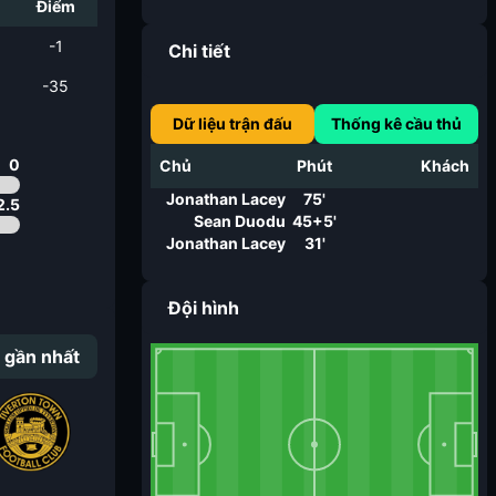
i
Điểm
-1
Chi tiết
-35
Dữ liệu trận đấu
Thống kê cầu thủ
0
Chủ
Phút
Khách
Jonathan Lacey
75'
2.5
Sean Duodu
45+5'
Jonathan Lacey
31'
Đội hình
 gần nhất