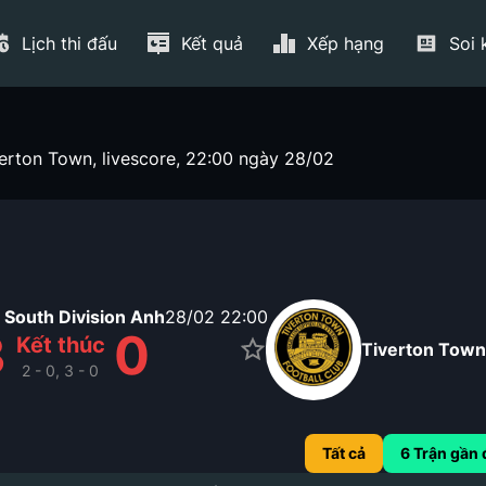
Lịch thi đấu
Kết quả
Xếp hạng
Soi 
erton Town, livescore, 22:00 ngày 28/02
 South Division Anh
28/02
22:00
3
0
Kết thúc
Tiverton Tow
2 - 0, 3 - 0
Tất cả
6
Trận gần 