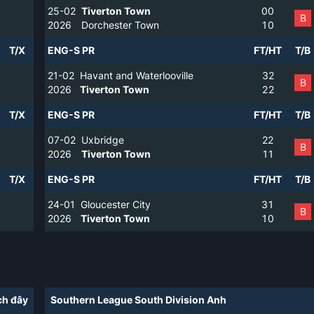
25-02
Tiverton Town
0
0
B
2026
Dorchester Town
1
0
T/X
ENG-S PR
FT/HT
T/B
21-02
Havant and Waterlooville
3
2
B
2026
Tiverton Town
2
2
T/X
ENG-S PR
FT/HT
T/B
07-02
Uxbridge
2
2
B
2026
Tiverton Town
1
1
T/X
ENG-S PR
FT/HT
T/B
24-01
Gloucester City
3
1
B
2026
Tiverton Town
1
0
h đây
Southern League South Division Anh