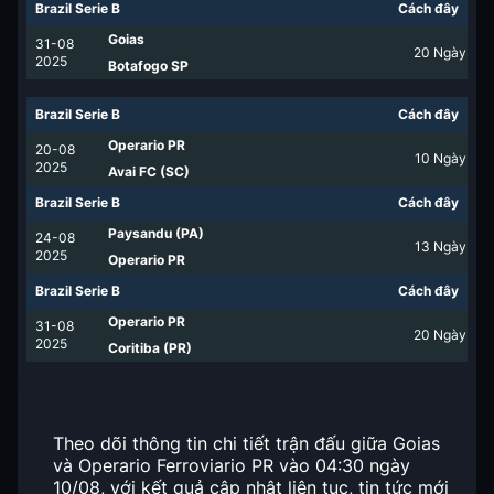
Brazil Serie B
Cách đây
Goias
31-08
20
Ngày
2025
Botafogo SP
Brazil Serie B
Cách đây
Operario PR
20-08
10
Ngày
2025
Avai FC (SC)
Brazil Serie B
Cách đây
Paysandu (PA)
24-08
13
Ngày
2025
Operario PR
Brazil Serie B
Cách đây
Operario PR
31-08
20
Ngày
2025
Coritiba (PR)
Theo dõi thông tin chi tiết trận đấu giữa Goias
và Operario Ferroviario PR vào 04:30 ngày
10/08, với kết quả cập nhật liên tục, tin tức mới