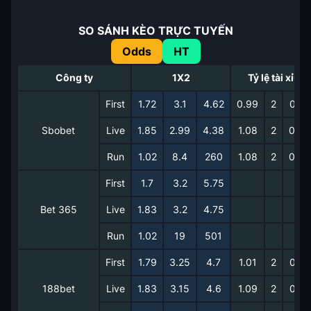
SO SÁNH KÈO TRỰC TUYẾN
Odds
HT
Công ty
1X2
Tỷ lệ tài xỉu
First
1.72
3.1
4.62
0.99
2
0.87
Sbobet
Live
1.85
2.99
4.38
1.08
2
0.80
Run
1.02
8.4
260
1.08
2
0.80
First
1.7
3.2
5.75
Bet 365
Live
1.83
3.2
4.75
Run
1.02
19
501
First
1.79
3.25
4.7
1.01
2
0.87
188bet
Live
1.83
3.15
4.6
1.09
2
0.79