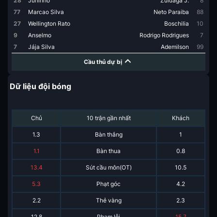
28
Juninho
Zuluaga J.
8
77
Marcao Silva
Neto Paraiba
88
27
Wellington Rato
Boschilia
10
9
Anselmo
Rodrigo Rodrigues
7
7
Jája Silva
Ademilson
99
Cầu thủ dự bị
Dữ liệu đội bóng
Chủ
10 trận gần nhất
Khách
1.3
Bàn thắng
1
1.1
Bàn thua
0.8
13.4
Sút cầu môn(OT)
10.5
5.3
Phạt góc
4.2
2.2
Thẻ vàng
2.3
12.8
Phạm lỗi
15.7