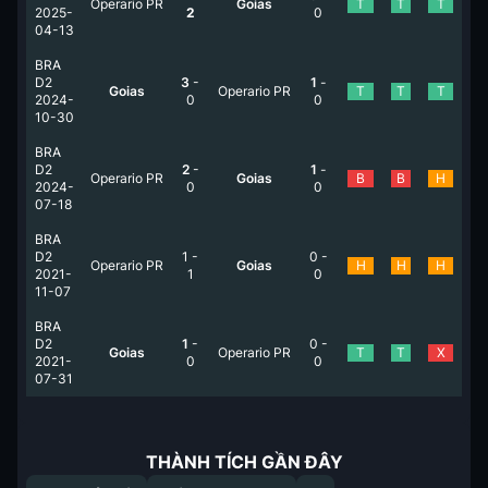
Operario PR
Goias
T
T
T
2025-
2
0
04-13
BRA
D2
3
-
1
-
Goias
Operario PR
T
T
T
2024-
0
0
10-30
BRA
D2
2
-
1
-
Operario PR
Goias
B
B
H
2024-
0
0
07-18
BRA
D2
1
-
0
-
Operario PR
Goias
H
H
H
2021-
1
0
11-07
BRA
D2
1
-
0
-
Goias
Operario PR
T
T
X
2021-
0
0
07-31
THÀNH TÍCH GẦN ĐÂY