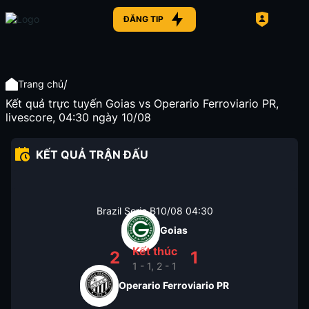
ĐĂNG TIP
/
Trang chủ
Kết quả trực tuyến Goias vs Operario Ferroviario PR,
livescore, 04:30 ngày 10/08
KẾT QUẢ TRẬN ĐẤU
Brazil Serie B
10/08
04:30
Goias
Kết thúc
2
1
1 - 1, 2 - 1
Operario Ferroviario PR