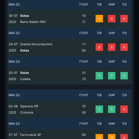
BRA D2
FT/HT
T/B
DHP
T/X
30-07
Goias
1
0
H
B
X
2025
Remo Belem (PA)
1
1
BRA D2
FT/HT
T/B
DHP
T/X
24-07
Gremio Novorizontino
1
1
B
B
X
2025
Goias
0
0
BRA D2
FT/HT
T/B
DHP
T/X
20-07
Goias
3
1
T
T
T
2025
Cuiaba
1
0
BRA D2
FT/HT
T/B
DHP
T/X
02-08
Operario PR
1
0
T
T
X
2025
Criciuma
0
0
BRA D2
FT/HT
T/B
DHP
T/X
27-07
Ferroviaria SP
0
0
H
H
X