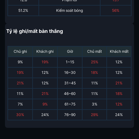
51.2%
Kiểm soát bóng
56%
Tỷ lệ ghi/mất bàn thắng
Chủ ghi
Khách ghi
Giờ
Chủ mất
Khách mất
9
%
19
%
1~15
25
%
12
%
19
%
12
%
16~30
18
%
12
%
21
%
12
%
31~45
11
%
21
%
11
%
21
%
46~60
11
%
18
%
7
%
9
%
61~75
3
%
12
%
30
%
24
%
76~90
29
%
24
%