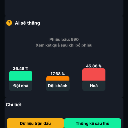
Ai sẽ thắng
Phiếu bầu:
990
Xem kết quả sau khi bỏ phiếu
45.86
%
36.46
%
17.68
%
Đội nhà
Đội khách
Hoà
Chi tiết
Dữ liệu trận đấu
Thống kê cầu thủ