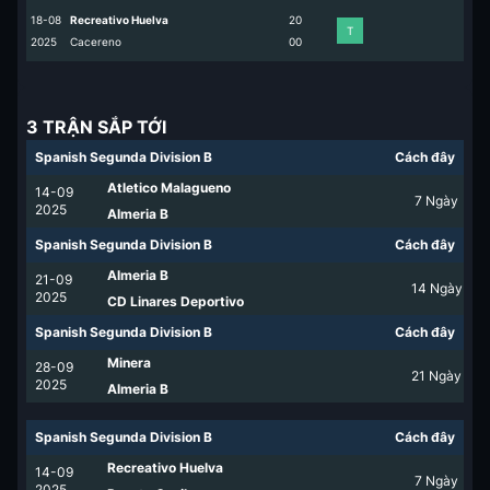
18-08
Recreativo Huelva
2
0
T
2025
Cacereno
0
0
3 TRẬN SẮP TỚI
Spanish Segunda Division B
Cách đây
Atletico Malagueno
14-09
7
Ngày
2025
Almeria B
Spanish Segunda Division B
Cách đây
Almeria B
21-09
14
Ngày
2025
CD Linares Deportivo
Spanish Segunda Division B
Cách đây
Minera
28-09
21
Ngày
2025
Almeria B
Spanish Segunda Division B
Cách đây
Recreativo Huelva
14-09
7
Ngày
2025