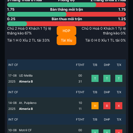
1.75
Bàn thắng mỗi trận
1.75
0.25
Bàn thua mỗi trận
1.25
Chủ
2
Hoà
0
Khách
1
Tỷ lệ
Chủ
0
Hoà
0
Khách
1
Tỷ lệ
HDP
thắng kèo
67
%
thắng kèo
0
%
Tài
1
H
0
Xỉu
2
TL tài
33
%
Tài Xỉu
Tài
0
H
0
Xỉu
1
TL tài
0
%
INT CF
FT/HT
T/B
DHP
T/X
17-08
UD Melilla
0
0
T
T
T
2025
Almeria B
3
1
INT CF
FT/HT
T/B
DHP
T/X
14-08
At. Pulpileno
1
0
H
B
X
2025
Almeria B
1
1
INT CF
FT/HT
T/B
DHP
T/X
10-08
Motril CF
0
0