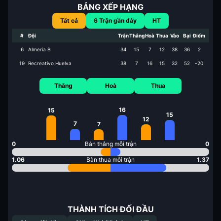
BẢNG XẾP HẠNG
Tất cả
6
Trận gần đây
HT
#
Đội
Trận
Thắng
Hoà
Thua
Vào
Bại
Điểm
6
Almeria B
34
15
7
12
38
36
2
19
Recreativo Huelva
38
7
16
15
32
52
-20
Thắng
Hoà
Thua
16
15
15
12
7
7
0
Bàn thắng mỗi trận
0
1.06
Bàn thua mỗi trận
1.37
THÀNH TÍCH ĐỐI ĐẦU