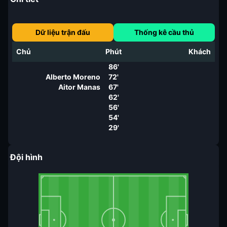
Dữ liệu trận đấu
Thống kê cầu thủ
Chủ
Phút
Khách
86'
Alberto Moreno
72'
Aitor Manas
67'
62'
56'
54'
29'
Đội hình