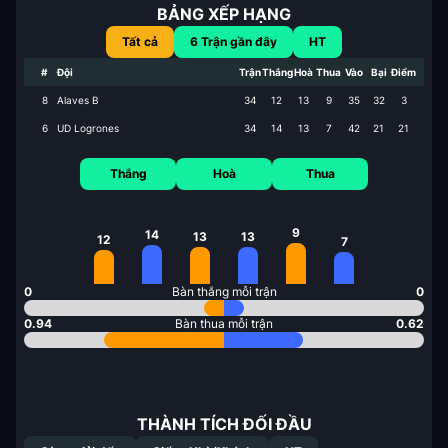
BẢNG XẾP HẠNG
Tất cả
6
Trận gần đây
HT
#
Đội
Trận
Thắng
Hoà
Thua
Vào
Bại
Điểm
8
Alaves B
34
12
13
9
35
32
3
6
UD Logrones
34
14
13
7
42
21
21
Thắng
Hoà
Thua
9
14
13
13
12
7
0
Bàn thắng mỗi trận
0
0.94
Bàn thua mỗi trận
0.62
THÀNH TÍCH ĐỐI ĐẦU