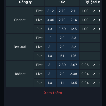
Công ty
1X2
Tỷ lệ tài xỉu
First
3.12
2.79
2.11
1.00
2
0.8
Sbobet
Live
3.06
2.79
2.14
1.00
2
0.8
Run
1.31
3.59
12.5
1.00
2
0.8
First
3
2.9
2.3
Bet 365
Live
3.1
2.9
2.2
Run
1.01
51
126
First
3.1
2.89
2.07
0.96
2
0.7
188bet
Live
3.1
2.9
2.08
0.94
2
0.7
Run
1.01
11
13.5
0.94
2
0.7
Xem thêm