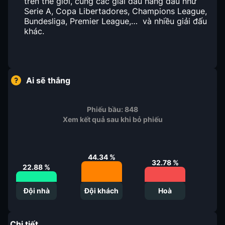
trên thế giới, cùng các giải đấu hàng đầu như
Serie A, Copa Libertadores, Champions League,
Bundesliga, Premier League,… và nhiều giải đấu
khác.
Ai sẽ thắng
Phiếu bầu:
848
Xem kết quả sau khi bỏ phiếu
44.34
%
32.78
%
22.88
%
Đội nhà
Đội khách
Hoà
Chi tiết