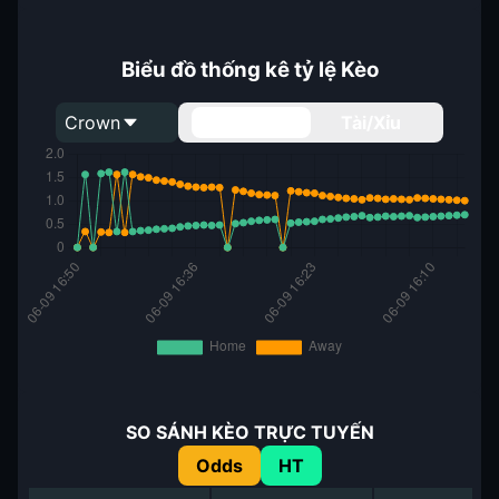
Biểu đồ thống kê tỷ lệ Kèo
Crown
Handicap
Tài/Xỉu
SO SÁNH KÈO TRỰC TUYẾN
Odds
HT