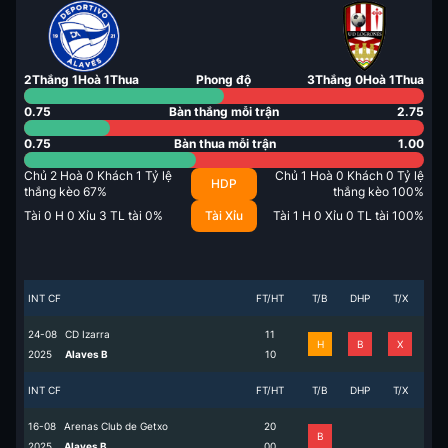
2
Thắng
1
Hoà
1
Thua
Phong độ
3
Thắng
0
Hoà
1
Thua
0.75
Bàn thắng mỗi trận
2.75
0.75
Bàn thua mỗi trận
1.00
Chủ
2
Hoà
0
Khách
1
Tỷ lệ
Chủ
1
Hoà
0
Khách
0
Tỷ lệ
HDP
thắng kèo
67
%
thắng kèo
100
%
Tài
0
H
0
Xỉu
3
TL tài
0
%
Tài Xỉu
Tài
1
H
0
Xỉu
0
TL tài
100
%
INT CF
FT/HT
T/B
DHP
T/X
24-08
CD Izarra
1
1
H
B
X
2025
Alaves B
1
0
INT CF
FT/HT
T/B
DHP
T/X
16-08
Arenas Club de Getxo
2
0
B
2025
Alaves B
0
0