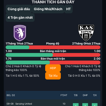
THÀNH TÍCH GẦN ĐÂY
Cùng giải đấu
Giống Nhà/Khách
HT
4
Trận gần nhất
1
Thắng
1
Hoà
2
Thua
Phong độ
2
Thắng
0
Hoà
2
Thua
1.00
Bàn thắng mỗi trận
1.00
1.75
Bàn thua mỗi trận
2.00
Chủ
2
Hoà
0
Khách
0
Tỷ lệ
Chủ
1
Hoà
0
Khách
0
Tỷ lệ
HDP
thắng kèo
100
%
thắng kèo
100
%
Tài
1
H
0
Xỉu
1
TL tài
50
%
Tài Xỉu
Tài
0
H
0
Xỉu
1
TL tài
0
%
BEL D2
FT/HT
T/B
DHP
T/X
09-08
Seraing United
1
0