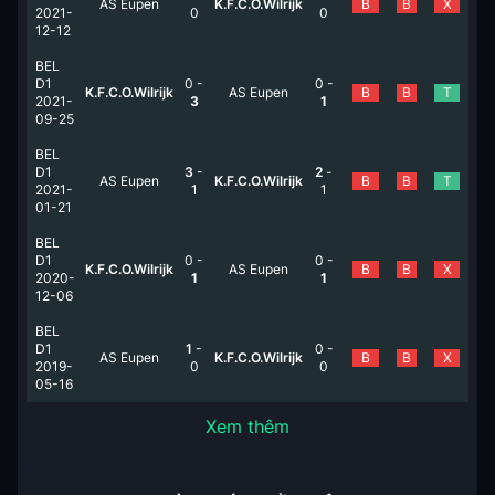
AS Eupen
K.F.C.O.Wilrijk
B
B
X
2021-
0
0
12-12
BEL
D1
0
-
0
-
K.F.C.O.Wilrijk
AS Eupen
B
B
T
2021-
3
1
09-25
BEL
D1
3
-
2
-
AS Eupen
K.F.C.O.Wilrijk
B
B
T
2021-
1
1
01-21
BEL
D1
0
-
0
-
K.F.C.O.Wilrijk
AS Eupen
B
B
X
2020-
1
1
12-06
BEL
D1
1
-
0
-
AS Eupen
K.F.C.O.Wilrijk
B
B
X
2019-
0
0
05-16
Xem thêm