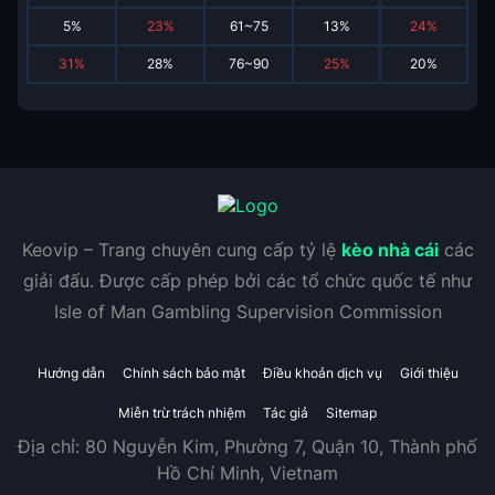
5
%
23
%
61~75
13
%
24
%
31
%
28
%
76~90
25
%
20
%
Keovip – Trang chuyên cung cấp tỷ lệ
kèo nhà cái
các
giải đấu. Được cấp phép bởi các tổ chức quốc tế như
Isle of Man Gambling Supervision Commission
Hướng dẫn
Chính sách bảo mật
Điều khoản dịch vụ
Giới thiệu
Miễn trừ trách nhiệm
Tác giả
Sitemap
Địa chỉ:
80 Nguyễn Kim, Phường 7, Quận 10, Thành phố
Hồ Chí Minh, Vietnam