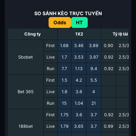
SO SÁNH KÈO TRỰC TUYẾN
Odds
HT
Công ty
1X2
Tỷ lệ tài xỉu
First
1.68
3.46
3.89
0.90
2.5/3
Sbobet
Live
1.7
3.53
3.97
0.92
2.5/3
Run
7.7
1.13
9.4
0.92
2.5/3
First
1.5
4.2
5.5
Bet 365
Live
1.8
3.6
4
Run
15
1.04
21
First
1.75
3.6
3.7
0.92
2.5/3
188bet
Live
1.79
3.65
3.7
0.99
2.5/3