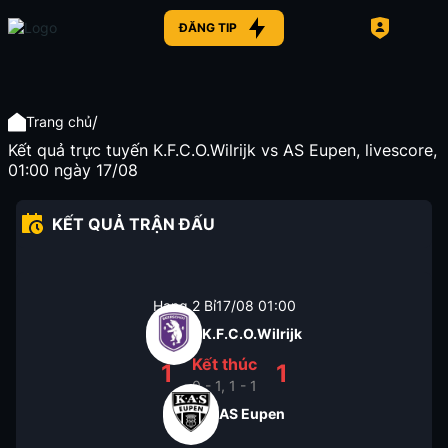
ĐĂNG TIP
/
Trang chủ
Kết quả trực tuyến K.F.C.O.Wilrijk vs AS Eupen, livescore,
01:00 ngày 17/08
KẾT QUẢ TRẬN ĐẤU
Hạng 2 Bỉ
17/08
01:00
K.F.C.O.Wilrijk
Kết thúc
1
1
0 - 1, 1 - 1
AS Eupen