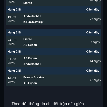
2025
Lierse
Hạng 2 Bỉ
Cách đây
Anderlecht II
13-09
27
Ngày
2025
K.F.C.O.Wilrijk
Hạng 2 Bỉ
Cách đây
Lierse
24-08
7
Ngày
2025
AS Eupen
Hạng 2 Bỉ
Cách đây
AS Eupen
31-08
14
Ngày
2025
Anderlecht II
Hạng 2 Bỉ
Cách đây
Francs Borains
14-09
28
Ngày
2025
AS Eupen
Theo dõi thông tin chi tiết trận đấu giữa