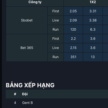
Công ty
1X2
First
2.05
3.31
Sbobet
Live
2.09
3.38
Run
120
6.3
First
2.2
3.6
Bet 365
Live
2.15
3.6
Run
351
13
BẢNG XẾP HẠNG
#
Đội
4
Gent B