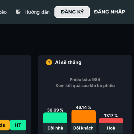
kèo
Hướng dẫn
ĐĂNG KÝ
ĐĂNG NHẬP
Ai sẽ thắng
Phiếu bầu:
984
Xem kết quả sau khi bỏ phiếu
46.14
%
36.69
%
17.17
%
ds
HT
Đội nhà
Đội khách
Hoà