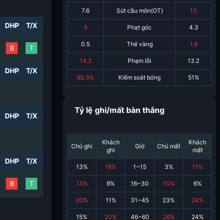
7.6
Sút cầu môn(OT)
13
DHP
T/X
5
Phạt góc
4.3
0.5
Thẻ vàng
1.9
B
T
14.3
Phạm lỗi
13.2
DHP
T/X
60.5%
Kiểm soát bóng
51%
Tỷ lệ ghi/mất bàn thắng
DHP
T/X
Khách
Khách
Chủ ghi
Giờ
Chủ mất
ghi
mất
DHP
T/X
13
%
18
%
1~15
3
%
11
%
B
T
13
%
9
%
16~30
10
%
6
%
20
%
11
%
31~45
23
%
24
%
15
%
20
%
46~60
26
%
24
%