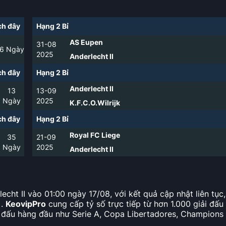
h đây
Hạng 2 Bỉ
AS Eupen
31-08
6
Ngày
2025
Anderlecht II
h đây
Hạng 2 Bỉ
Anderlecht II
13
13-09
Ngày
2025
K.F.C.O.Wilrijk
h đây
Hạng 2 Bỉ
Royal FC Liege
35
21-09
Ngày
2025
Anderlecht II
echt II vào 01:00 ngày 17/08, với kết quả cập nhật liên tục,
.
KeovipPro
cung cấp tỷ số trực tiếp từ hơn 1.000 giải đấu
ải đấu hàng đầu như Serie A, Copa Libertadores, Champions