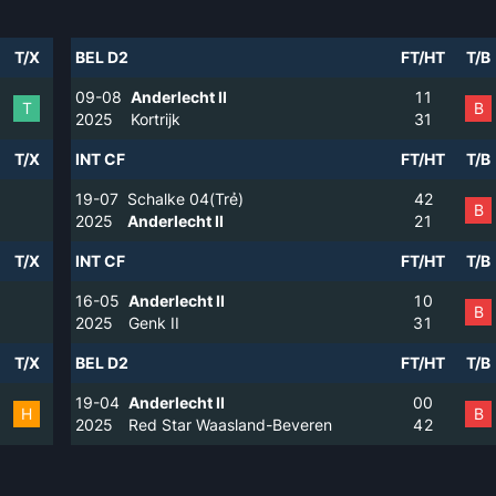
T/X
BEL D2
FT/HT
T/B
09-08
Anderlecht II
1
1
T
B
2025
Kortrijk
3
1
T/X
INT CF
FT/HT
T/B
19-07
Schalke 04(Trẻ)
4
2
B
2025
Anderlecht II
2
1
T/X
INT CF
FT/HT
T/B
16-05
Anderlecht II
1
0
B
2025
Genk II
3
1
T/X
BEL D2
FT/HT
T/B
19-04
Anderlecht II
0
0
H
B
2025
Red Star Waasland-Beveren
4
2