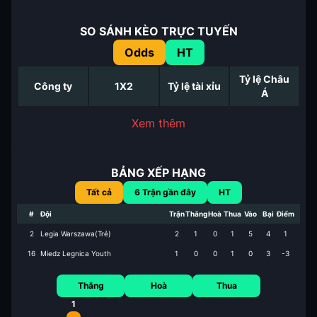
SO SÁNH KÈO TRỰC TUYẾN
Odds
HT
Tỷ lệ Châu
Công ty
1X2
Tỷ lệ tài xỉu
Á
Xem thêm
BẢNG XẾP HẠNG
Tất cả
6
Trận gần đây
HT
#
Đội
Trận
Thắng
Hoà
Thua
Vào
Bại
Điểm
2
Legia Warszawa(Trẻ)
2
1
0
1
5
4
1
16
Miedz Legnica Youth
1
0
0
1
0
3
-3
Thắng
Hoà
Thua
1