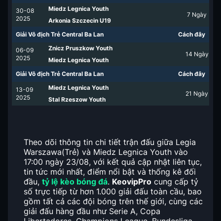
Miedz Legnica Youth
30-08
7
Ngày
2025
Arkonia Szczecin U19
Giải Vô địch Trẻ Central Ba Lan
Cách đây
Znicz Pruszkow Youth
06-09
14
Ngày
2025
Miedz Legnica Youth
Giải Vô địch Trẻ Central Ba Lan
Cách đây
Miedz Legnica Youth
13-09
21
Ngày
2025
Stal Rzeszow Youth
Theo dõi thông tin chi tiết trận đấu giữa Legia
Warszawa(Trẻ) và Miedz Legnica Youth vào
17:00 ngày 23/08, với kết quả cập nhật liên tục,
tin tức mới nhất, điểm nổi bật và thống kê đối
đầu,
tỷ lệ kèo bóng đá
.
KeovipPro
cung cấp tỷ
số trực tiếp từ hơn 1.000 giải đấu toàn cầu, bao
gồm tất cả các đội bóng trên thế giới, cùng các
giải đấu hàng đầu như Serie A, Copa