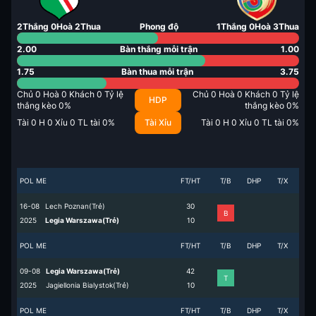
2
Thắng
0
Hoà
2
Thua
Phong độ
1
Thắng
0
Hoà
3
Thua
2.00
Bàn thắng mỗi trận
1.00
1.75
Bàn thua mỗi trận
3.75
Chủ
0
Hoà
0
Khách
0
Tỷ lệ
Chủ
0
Hoà
0
Khách
0
Tỷ lệ
HDP
thắng kèo
0
%
thắng kèo
0
%
Tài
0
H
0
Xỉu
0
TL tài
0
%
Tài Xỉu
Tài
0
H
0
Xỉu
0
TL tài
0
%
POL ME
FT/HT
T/B
DHP
T/X
16-08
Lech Poznan(Trẻ)
3
0
B
2025
Legia Warszawa(Trẻ)
1
0
POL ME
FT/HT
T/B
DHP
T/X
09-08
Legia Warszawa(Trẻ)
4
2
T
2025
Jagiellonia Bialystok(Trẻ)
1
0
POL ME
FT/HT
T/B
DHP
T/X