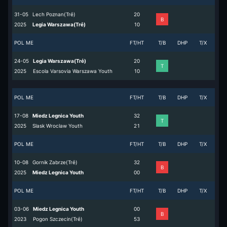
31-05
Lech Poznan(Trẻ)
2
0
B
2025
Legia Warszawa(Trẻ)
1
0
POL ME
FT/HT
T/B
DHP
T/X
24-05
Legia Warszawa(Trẻ)
2
0
T
2025
Escola Varsovia Warszawa Youth
1
0
POL ME
FT/HT
T/B
DHP
T/X
17-08
Miedz Legnica Youth
3
2
T
2025
Slask Wroclaw Youth
2
1
POL ME
FT/HT
T/B
DHP
T/X
10-08
Gornik Zabrze(Trẻ)
3
2
B
2025
Miedz Legnica Youth
0
0
POL ME
FT/HT
T/B
DHP
T/X
03-06
Miedz Legnica Youth
0
0
B
2023
Pogon Szczecin(Trẻ)
5
3