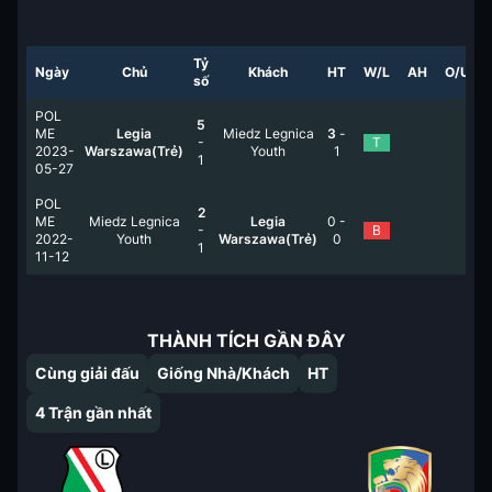
Tỷ
Ngày
Chủ
Khách
HT
W/L
AH
O/U
số
POL
5
ME
Legia
Miedz Legnica
3
-
-
T
2023-
Warszawa(Trẻ)
Youth
1
1
05-27
POL
2
ME
Miedz Legnica
Legia
0
-
-
B
2022-
Youth
Warszawa(Trẻ)
0
1
11-12
THÀNH TÍCH GẦN ĐÂY
Cùng giải đấu
Giống Nhà/Khách
HT
4
Trận gần nhất