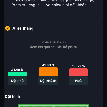
Libertadores, Champions League, Bundesliga,
Premier League,… và nhiều giải đấu khác.
Ai sẽ thắng
Phiếu bầu:
768
Xem kết quả sau khi bỏ phiếu
41.80
%
36.72
%
21.48
%
Đội nhà
Đội khách
Hoà
Đội hình