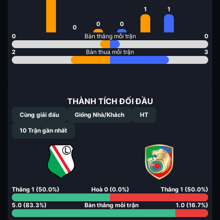
1
1
0
0
0
0
Bàn thắng mỗi trận
0
2
Bàn thua mỗi trận
3
THÀNH TÍCH ĐỐI ĐẦU
Cùng giải đấu
Giống Nhà/Khách
HT
10
Trận gần nhất
Thắng
1
(
50.0
%)
Hoà
0
(
0.0
%)
Thắng
1
(
50.0
%)
5.0
(
83.3
%)
Bàn thắng mỗi trận
1.0
(
16.7
%)