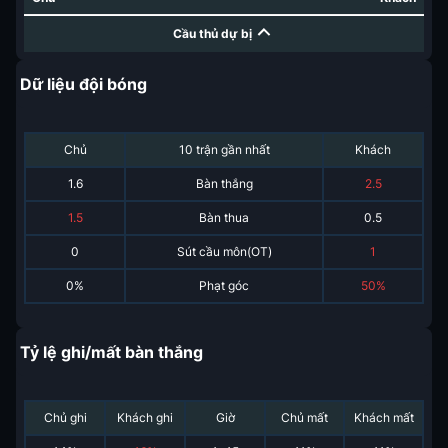
Cầu thủ dự bị
Dữ liệu đội bóng
Chủ
10 trận gần nhất
Khách
1.6
Bàn thắng
2.5
1.5
Bàn thua
0.5
0
Sút cầu môn(OT)
1
0%
Phạt góc
50%
Tỷ lệ ghi/mất bàn thắng
Chủ ghi
Khách ghi
Giờ
Chủ mất
Khách mất