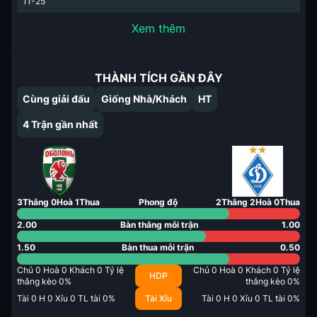
11-25
Xem thêm
THÀNH TÍCH GẦN ĐÂY
Cùng giải đấu
Giống Nhà/Khách
HT
4
Trận gần nhất
3
Thắng
0
Hoà
1
Thua
Phong độ
2
Thắng
2
Hoà
0
Thua
2.00
Bàn thắng mỗi trận
1.00
1.50
Bàn thua mỗi trận
0.50
Chủ
0
Hoà
0
Khách
0
Tỷ lệ
Chủ
0
Hoà
0
Khách
0
Tỷ lệ
HDP
thắng kèo
0
%
thắng kèo
0
%
Tài
0
H
0
Xỉu
0
TL tài
0
%
Tài Xỉu
Tài
0
H
0
Xỉu
0
TL tài
0
%