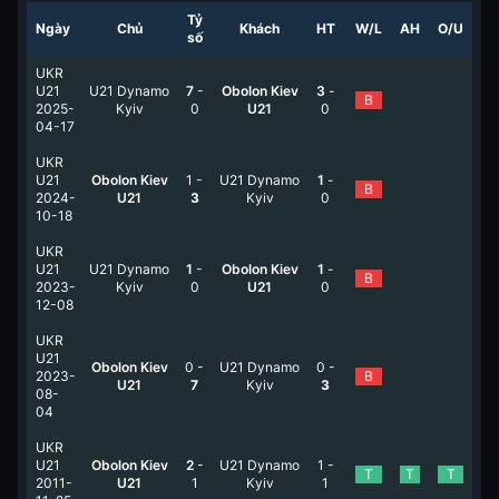
Tỷ
Ngày
Chủ
Khách
HT
W/L
AH
O/U
số
UKR
U21
U21 Dynamo
7
-
Obolon Kiev
3
-
B
2025-
Kyiv
0
U21
0
04-17
UKR
U21
Obolon Kiev
1
-
U21 Dynamo
1
-
B
2024-
U21
3
Kyiv
0
10-18
UKR
U21
U21 Dynamo
1
-
Obolon Kiev
1
-
B
2023-
Kyiv
0
U21
0
12-08
UKR
U21
Obolon Kiev
0
-
U21 Dynamo
0
-
2023-
B
U21
7
Kyiv
3
08-
04
UKR
U21
Obolon Kiev
2
-
U21 Dynamo
1
-
T
T
T
2011-
U21
1
Kyiv
1