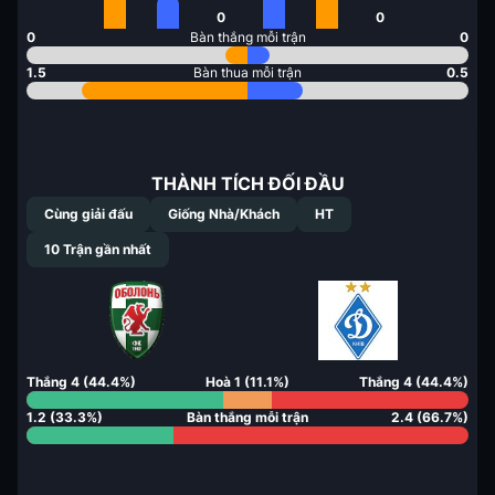
0
0
0
Bàn thắng mỗi trận
0
1.5
Bàn thua mỗi trận
0.5
THÀNH TÍCH ĐỐI ĐẦU
Cùng giải đấu
Giống Nhà/Khách
HT
10
Trận gần nhất
Thắng
4
(
44.4
%)
Hoà
1
(
11.1
%)
Thắng
4
(
44.4
%)
1.2
(
33.3
%)
Bàn thắng mỗi trận
2.4
(
66.7
%)