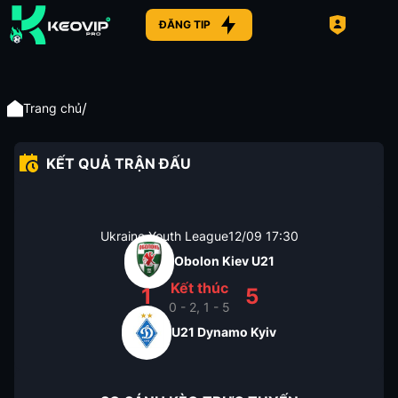
ĐĂNG TIP
/
Trang chủ
KẾT QUẢ TRẬN ĐẤU
Ukraine Youth League
12/09
17:30
Obolon Kiev U21
Kết thúc
1
5
0 - 2, 1 - 5
U21 Dynamo Kyiv