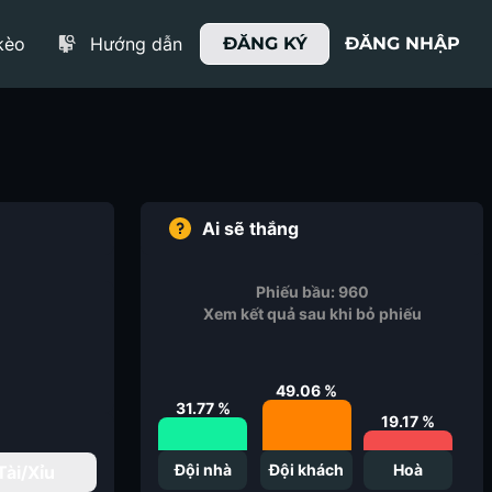
kèo
Hướng dẫn
ĐĂNG KÝ
ĐĂNG NHẬP
Ai sẽ thắng
Phiếu bầu:
960
Xem kết quả sau khi bỏ phiếu
49.06
%
31.77
%
19.17
%
Đội nhà
Đội khách
Hoà
Tài/Xỉu