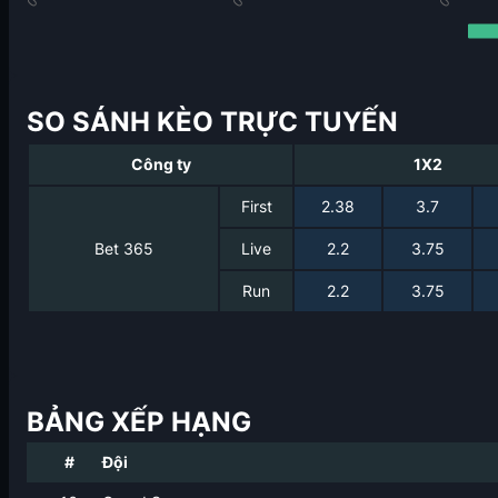
SO SÁNH KÈO TRỰC TUYẾN
Công ty
1X2
First
2.38
3.7
Bet 365
Live
2.2
3.75
Run
2.2
3.75
BẢNG XẾP HẠNG
#
Đội