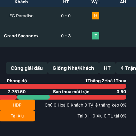
Khách
HT
W/L
AH
FC Paradiso
0
-
0
H
Grand Saconnex
0
-
3
T
Cùng giải đấu
Giống Nhà/Khách
HT
4
Trận
Phong độ
1
Thắng
2
Hoà
1
Thua
2.75
1.50
Bàn thua mỗi trận
3.50
HDP
Chủ
0
Hoà
0
Khách
0
Tỷ lệ thắng kèo
0
%
Tài Xỉu
Tài
0
H
0
Xỉu
0
TL tài
0
%