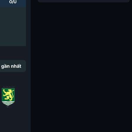
O/U
 gần nhất