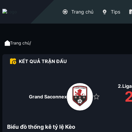
Trang chủ
Tips
/
Trang chủ
KẾT QUẢ TRẬN ĐẤU
2.Lig
Grand Saconnex
Biểu đồ thống kê tỷ lệ Kèo