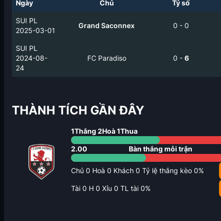
Ngày
Chủ
Tỷ số
SUI PL
Grand Saconnex
0
-
0
2025-03-01
SUI PL
2024-08-
FC Paradiso
0
-
6
24
THÀNH TÍCH GẦN ĐÂY
1
Thắng
2
Hoà
1
Thua
2.00
Bàn thắng mỗi trận
Chủ
0
Hoà
0
Khách
0
Tỷ lệ thắng kèo
0
%
Tài
0
H
0
Xỉu
0
TL tài
0
%