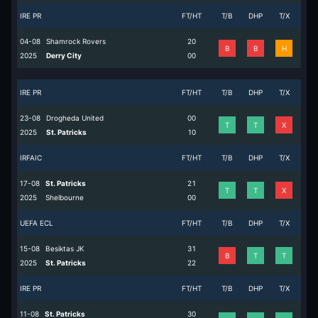
IRE PR
FT/HT
T/B
DHP
T/X
04-08
Shamrock Rovers
2
0
B
B
H
2025
Derry City
0
0
IRE PR
FT/HT
T/B
DHP
T/X
23-08
Drogheda United
0
0
T
T
X
2025
St. Patricks
1
0
IRFAIC
FT/HT
T/B
DHP
T/X
17-08
St. Patricks
2
1
T
T
X
2025
Shelbourne
0
0
UEFA ECL
FT/HT
T/B
DHP
T/X
15-08
Besiktas JK
3
1
B
T
T
2025
St. Patricks
2
2
IRE PR
FT/HT
T/B
DHP
T/X
11-08
St. Patricks
3
0