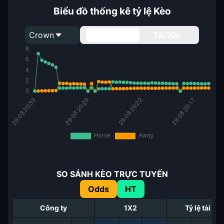
Biểu đồ thống kê tỷ lệ Kèo
Crown
Handicap
Tài/Xỉu
SO SÁNH KÈO TRỰC TUYẾN
Odds
HT
Công ty
1X2
Tỷ lệ tài xỉu