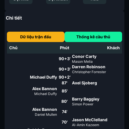
Chi tiết
Dữ liệu trận đấu
Thống kê cầu thủ
Chủ
Phút
Khách
Conor Carty
90+3'
Mason Melia
Darren Robinson
90+3'
Christopher Forrester
Michael Duffy
90+2'
87'
Axel Sjoberg
Alex Bannon
85'
Michael Duffy
Barry Baggley
80'
Simon Power
Alex Bannon
74'
Daniel Mullen
Jason McClelland
70'
Al-Amin Kazeem