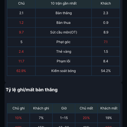
Chủ
10 trận gần nhất
Khách
2.1
Bàn thắng
2.3
1.2
Bàn thua
0.9
9.7
Sút cầu môn(OT)
8.9
5
Phạt góc
7.1
2.4
Thẻ vàng
1.5
11.7
Phạm lỗi
8.4
62.9%
Kiểm soát bóng
54.2%
Tỷ lệ ghi/mất bàn thắng
Chủ ghi
Khách ghi
Giờ
Chủ mất
Khách mất
10
%
7
%
1~15
20
%
19
%