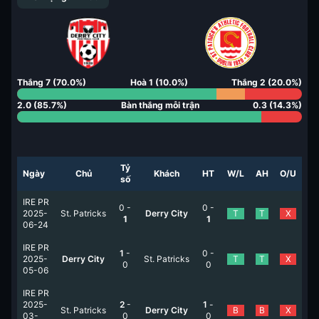
Thắng
7
(
70.0
%)
Hoà
1
(
10.0
%)
Thắng
2
(
20.0
%)
2.0
(
85.7
%)
Bàn thắng mỗi trận
0.3
(
14.3
%)
Tỷ
Ngày
Chủ
Khách
HT
W/L
AH
O/U
số
IRE PR
0
-
0
-
2025-
St. Patricks
Derry City
T
T
X
1
1
06-24
IRE PR
1
-
0
-
2025-
Derry City
St. Patricks
T
T
X
0
0
05-06
IRE PR
2025-
2
-
1
-
St. Patricks
Derry City
B
B
X
03-
0
0