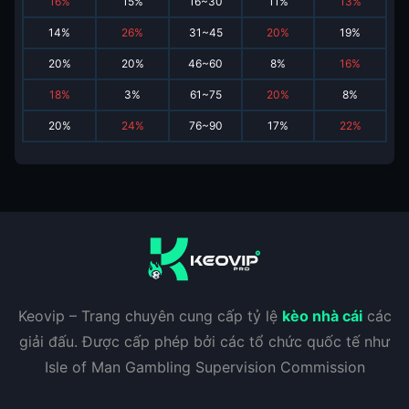
16
%
15
%
16~30
11
%
13
%
14
%
26
%
31~45
20
%
19
%
20
%
20
%
46~60
8
%
16
%
18
%
3
%
61~75
20
%
8
%
20
%
24
%
76~90
17
%
22
%
Keovip – Trang chuyên cung cấp tỷ lệ
kèo nhà cái
các
giải đấu. Được cấp phép bởi các tổ chức quốc tế như
Isle of Man Gambling Supervision Commission