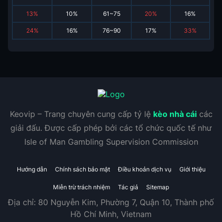
13
%
10
%
61~75
20
%
16
%
24
%
16
%
76~90
17
%
33
%
Keovip – Trang chuyên cung cấp tỷ lệ
kèo nhà cái
các
giải đấu. Được cấp phép bởi các tổ chức quốc tế như
Isle of Man Gambling Supervision Commission
Hướng dẫn
Chính sách bảo mật
Điều khoản dịch vụ
Giới thiệu
Miễn trừ trách nhiệm
Tác giả
Sitemap
Địa chỉ:
80 Nguyễn Kim, Phường 7, Quận 10, Thành phố
Hồ Chí Minh, Vietnam