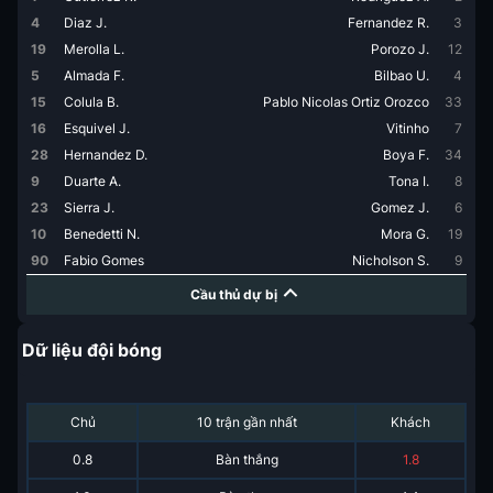
4
Diaz J.
Fernandez R.
3
19
Merolla L.
Porozo J.
12
5
Almada F.
Bilbao U.
4
15
Colula B.
Pablo Nicolas Ortiz Orozco
33
16
Esquivel J.
Vitinho
7
28
Hernandez D.
Boya F.
34
9
Duarte A.
Tona I.
8
23
Sierra J.
Gomez J.
6
10
Benedetti N.
Mora G.
19
90
Fabio Gomes
Nicholson S.
9
Cầu thủ dự bị
Dữ liệu đội bóng
Chủ
10 trận gần nhất
Khách
0.8
Bàn thắng
1.8