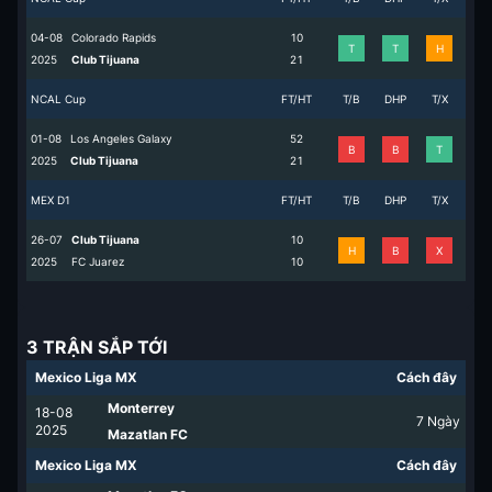
04-08
Colorado Rapids
1
0
T
T
H
2025
Club Tijuana
2
1
NCAL Cup
FT/HT
T/B
DHP
T/X
01-08
Los Angeles Galaxy
5
2
B
B
T
2025
Club Tijuana
2
1
MEX D1
FT/HT
T/B
DHP
T/X
26-07
Club Tijuana
1
0
H
B
X
2025
FC Juarez
1
0
3 TRẬN SẮP TỚI
Mexico Liga MX
Cách đây
Monterrey
18-08
7
Ngày
2025
Mazatlan FC
Mexico Liga MX
Cách đây