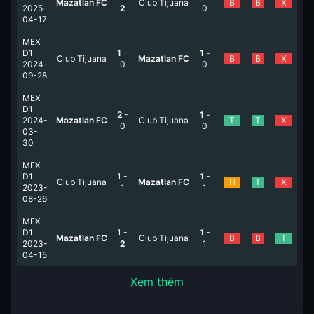
Mazatlan FC
Club Tijuana
B
B
X
2025-
2
0
04-17
MEX
D1
1
-
1
-
Club Tijuana
Mazatlan FC
B
B
X
2024-
0
0
09-28
MEX
D1
2
-
1
-
2024-
Mazatlan FC
Club Tijuana
T
T
X
0
0
03-
30
MEX
D1
1
-
1
-
Club Tijuana
Mazatlan FC
H
T
X
2023-
1
1
08-26
MEX
D1
1
-
1
-
Mazatlan FC
Club Tijuana
B
B
T
2023-
2
1
04-15
Xem thêm