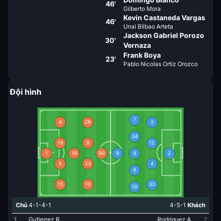
46'
Gilberto Mora
Kevin Castaneda Vargas
46'
Unai Bilbao Arteta
Jackson Gabriel Porozo
30'
Vernaza
Frank Boya
23'
Pablo Nicolas Ortiz Orozco
Đội hình
7
4
28
3
34
19
9
12
1
16
90
9
8
2
5
23
4
6
15
10
33
19
Chủ
4-1-4-1
4-5-1
Khách
1
Gutierrez R.
Rodriguez A.
2