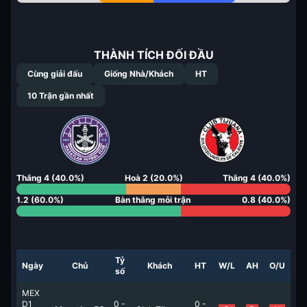
THÀNH TÍCH ĐỐI ĐẦU
Cùng giải đấu
Giống Nhà/Khách
HT
10
Trận gần nhất
Thắng
4
(
40.0
%)
Hoà
2
(
20.0
%)
Thắng
4
(
40.0
%)
1.2
(
60.0
%)
Bàn thắng mỗi trận
0.8
(
40.0
%)
Tỷ
Ngày
Chủ
Khách
HT
W/L
AH
O/U
số
MEX
D1
0
-
0
-