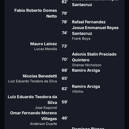
82'
Santacruz
Fabio Roberto Gomes
79'
Netto
78'
Rafael Fernandez
Josue Emmanuel Reyes
74'
Santacruz
Frank Boya
Mauro Lainez
73'
Lucas Merolla
Adonis Stalin Preciado
70'
Quintero
Shamar Nicholson
68'
Ramiro Arciga
Nicolas Benedetti
65'
Luiz Eduardo Teodora da Silva
Ramiro Arciga
62'
Vitinho
Luiz Eduardo Teodora da
59'
Silva
Jose Esquivel
Omar Fernando Moreno
46'
Villegas
Anderson Duarte
Domingo Blanco