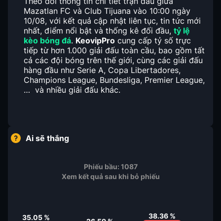
Theo dõi thông tin chi tiết trận đấu giữa
Mazatlan FC và Club Tijuana vào 10:00 ngày
10/08, với kết quả cập nhật liên tục, tin tức mới
nhất, điểm nổi bật và thống kê đối đầu,
tỷ lệ
kèo bóng đá
.
KeovipPro
cung cấp tỷ số trực
tiếp từ hơn 1.000 giải đấu toàn cầu, bao gồm tất
cả các đội bóng trên thế giới, cùng các giải đấu
hàng đầu như Serie A, Copa Libertadores,
Champions League, Bundesliga, Premier League,
… và nhiều giải đấu khác.
Ai sẽ thắng
Phiếu bầu:
1087
Xem kết quả sau khi bỏ phiếu
38.36
%
35.05
%