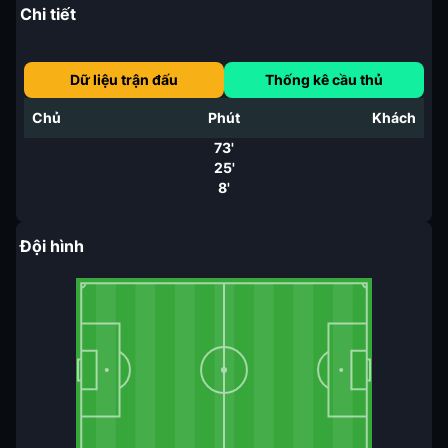
Chi tiết
Dữ liệu trận đấu
Thống kê cầu thủ
Chủ
Phút
Khách
73'
25'
8'
Đội hình