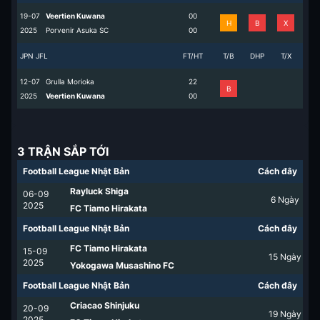
19-07
Veertien Kuwana
0
0
H
B
X
2025
Porvenir Asuka SC
0
0
JPN JFL
FT/HT
T/B
DHP
T/X
12-07
Grulla Morioka
2
2
B
2025
Veertien Kuwana
0
0
3 TRẬN SẮP TỚI
Football League Nhật Bản
Cách đây
Rayluck Shiga
06-09
6
Ngày
2025
FC Tiamo Hirakata
Football League Nhật Bản
Cách đây
FC Tiamo Hirakata
15-09
15
Ngày
2025
Yokogawa Musashino FC
Football League Nhật Bản
Cách đây
Criacao Shinjuku
20-09
19
Ngày
2025