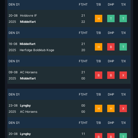
DEN D1
FT/HT
T/B
DHP
T/X
20-08
Hvidovre IF
2
1
H
T
T
2025
Middelfart
2
2
DEN D1
FT/HT
T/B
DHP
T/X
16-08
Middelfart
2
1
H
B
T
2025
Herfolge Boldklub Koge
2
0
DEN D1
FT/HT
T/B
DHP
T/X
09-08
AC Horsens
2
1
B
B
X
2025
Middelfart
0
0
DEN D1
FT/HT
T/B
DHP
T/X
23-08
Lyngby
0
0
H
H
X
2025
AC Horsens
0
0
DEN D1
FT/HT
T/B
DHP
T/X
20-08
Lyngby
1
1
B
B
T