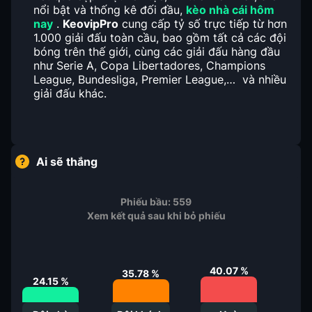
nổi bật và thống kê đối đầu,
kèo nhà cái hôm
nay
.
KeovipPro
cung cấp tỷ số trực tiếp từ hơn
1.000 giải đấu toàn cầu, bao gồm tất cả các đội
bóng trên thế giới, cùng các giải đấu hàng đầu
như Serie A, Copa Libertadores, Champions
League, Bundesliga, Premier League,… và nhiều
giải đấu khác.
Ai sẽ thắng
Phiếu bầu:
559
Xem kết quả sau khi bỏ phiếu
40.07
%
35.78
%
24.15
%