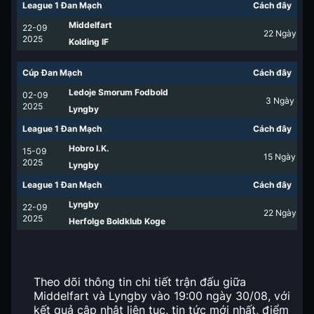
League 1 Đan Mạch
Cách đây
Middelfart
22-09
22
Ngày
2025
Kolding IF
Cúp Đan Mạch
Cách đây
Ledoje Smorum Fodbold
02-09
3
Ngày
2025
Lyngby
League 1 Đan Mạch
Cách đây
Hobro I.K.
15-09
15
Ngày
2025
Lyngby
League 1 Đan Mạch
Cách đây
Lyngby
22-09
22
Ngày
2025
Herfolge Boldklub Koge
Theo dõi thông tin chi tiết trận đấu giữa
Middelfart và Lyngby vào 19:00 ngày 30/08, với
kết quả cập nhật liên tục, tin tức mới nhất, điểm