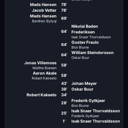
Mads Hansen
78'
Jacob Vetter
78'
Mads Hansen
69'
Bardhec Bytyqi
Nikolai Baden
64'
Frederiksen
Isak Snaer Thorvaldsson
Gustav Fraulo
64'
Bror Blume
William Steindorsson
64'
Oskar Buur
Jonas Villemoes
58'
Malthe Boesen
Aaron Akale
58'
Robert Kakeeto
43'
Johan Meyer
38'
Oskar Buur
Robert Kakeeto
34'
Frederik Gytkjaer
28'
Bror Blume
Isak Snaer Thorvaldsson
25'
Frederik Gytkjaer
1'
Isak Snaer Thorvaldsson