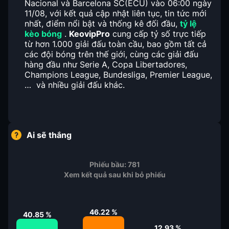
Nacional và Barcelona SC(ECU) vào 06:00 ngày
11/08, với kết quả cập nhật liên tục, tin tức mới
nhất, điểm nổi bật và thống kê đối đầu,
tỷ lệ
kèo bóng
.
KeovipPro
cung cấp tỷ số trực tiếp
từ hơn 1.000 giải đấu toàn cầu, bao gồm tất cả
các đội bóng trên thế giới, cùng các giải đấu
hàng đầu như Serie A, Copa Libertadores,
Champions League, Bundesliga, Premier League,
… và nhiều giải đấu khác.
Ai sẽ thắng
Phiếu bầu:
781
Xem kết quả sau khi bỏ phiếu
46.22
%
40.85
%
12.93
%