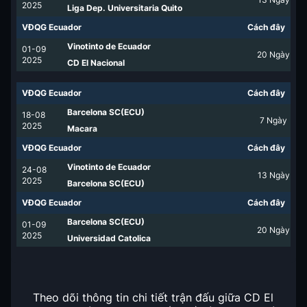
2025
Liga Dep. Universitaria Quito
VĐQG Ecuador
Cách đây
Vinotinto de Ecuador
01-09
20
Ngày
2025
CD El Nacional
VĐQG Ecuador
Cách đây
Barcelona SC(ECU)
18-08
7
Ngày
2025
Macara
VĐQG Ecuador
Cách đây
Vinotinto de Ecuador
24-08
13
Ngày
2025
Barcelona SC(ECU)
VĐQG Ecuador
Cách đây
Barcelona SC(ECU)
01-09
20
Ngày
2025
Universidad Catolica
Theo dõi thông tin chi tiết trận đấu giữa CD El