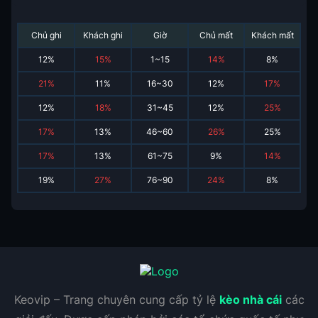
Chủ ghi
Khách ghi
Giờ
Chủ mất
Khách mất
12
%
15
%
1~15
14
%
8
%
21
%
11
%
16~30
12
%
17
%
12
%
18
%
31~45
12
%
25
%
17
%
13
%
46~60
26
%
25
%
17
%
13
%
61~75
9
%
14
%
19
%
27
%
76~90
24
%
8
%
Keovip – Trang chuyên cung cấp tỷ lệ
kèo nhà cái
các