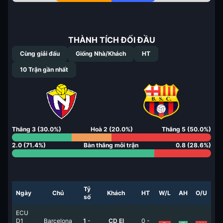
THÀNH TÍCH ĐỐI ĐẦU
Cùng giải đấu
Giống Nhà/Khách
HT
10
Trận gần nhất
Thắng
3
(
30.0
%)
Hoà
2
(
20.0
%)
Thắng
5
(
50.0
%)
2.0
(
71.4
%)
Bàn thắng mỗi trận
0.8
(
28.6
%)
Tỷ
Ngày
Chủ
Khách
HT
W/L
AH
O/U
số
ECU
D1
Barcelona
1
-
CD El
0
-