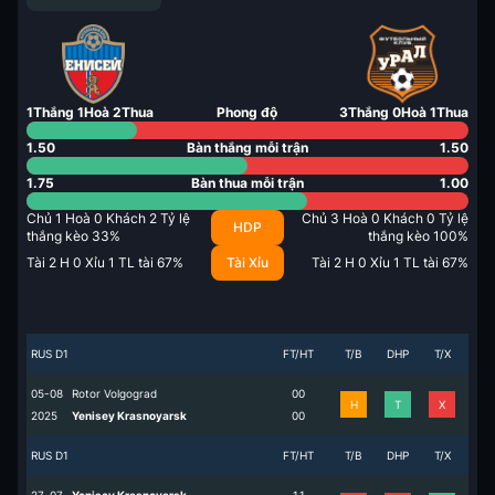
1
Thắng
1
Hoà
2
Thua
Phong độ
3
Thắng
0
Hoà
1
Thua
1.50
Bàn thắng mỗi trận
1.50
1.75
Bàn thua mỗi trận
1.00
Chủ
1
Hoà
0
Khách
2
Tỷ lệ
Chủ
3
Hoà
0
Khách
0
Tỷ lệ
HDP
thắng kèo
33
%
thắng kèo
100
%
Tài
2
H
0
Xỉu
1
TL tài
67
%
Tài Xỉu
Tài
2
H
0
Xỉu
1
TL tài
67
%
RUS D1
FT/HT
T/B
DHP
T/X
05-08
Rotor Volgograd
0
0
H
T
X
2025
Yenisey Krasnoyarsk
0
0
RUS D1
FT/HT
T/B
DHP
T/X