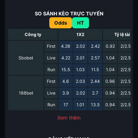
SO SÁNH KÈO TRỰC TUYẾN
Odds
HT
Công ty
1X2
Tỷ lệ tài xỉu
First
4.28
2.02
2.42
0.92
2/2.5
Sbobet
Live
4.22
2.01
2.57
1.04
2/2.5
Run
15.5
1.03
11.5
1.04
2/2.5
First
4.6
2.03
2.44
0.96
2/2.5
188bet
Live
3.9
2.02
2.7
0.94
2/2.5
Run
17
1.01
13.5
0.94
2/2.5
Xem thêm