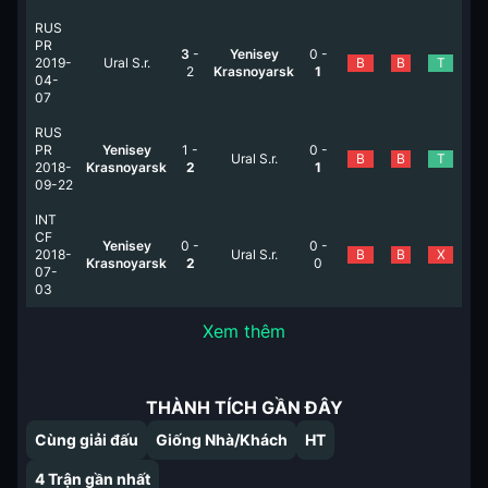
RUS
PR
3
-
Yenisey
0
-
2019-
Ural S.r.
B
B
T
2
Krasnoyarsk
1
04-
07
RUS
PR
Yenisey
1
-
0
-
Ural S.r.
B
B
T
2018-
Krasnoyarsk
2
1
09-22
INT
CF
Yenisey
0
-
0
-
2018-
Ural S.r.
B
B
X
Krasnoyarsk
2
0
07-
03
Xem thêm
THÀNH TÍCH GẦN ĐÂY
Cùng giải đấu
Giống Nhà/Khách
HT
4
Trận gần nhất