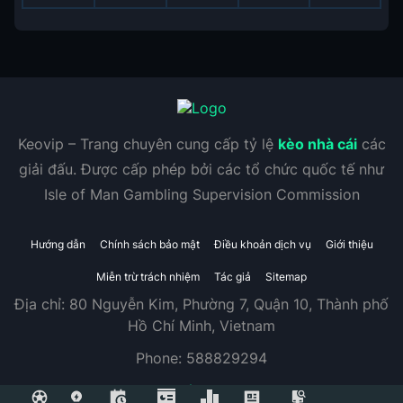
Keovip – Trang chuyên cung cấp tỷ lệ
kèo nhà cái
các
giải đấu. Được cấp phép bởi các tổ chức quốc tế như
Isle of Man Gambling Supervision Commission
Hướng dẫn
Chính sách bảo mật
Điều khoản dịch vụ
Giới thiệu
Miễn trừ trách nhiệm
Tác giả
Sitemap
Địa chỉ:
80 Nguyễn Kim, Phường 7, Quận 10, Thành phố
Hồ Chí Minh, Vietnam
Phone:
588829294