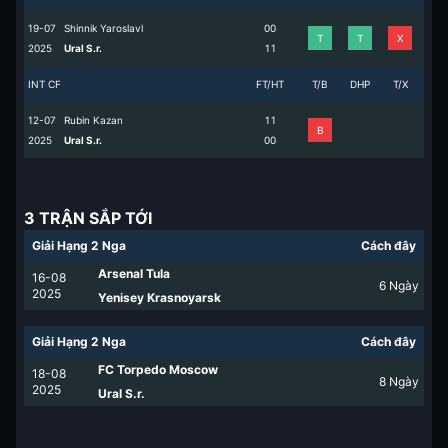
19-07
Shinnik Yaroslavl
0
0
T
T
X
2025
Ural S.r.
1
1
INT CF
FT/HT
T/B
DHP
T/X
12-07
Rubin Kazan
1
1
B
2025
Ural S.r.
0
0
3 TRẬN SẮP TỚI
Giải Hạng 2 Nga
Cách đây
Arsenal Tula
16-08
6
Ngày
2025
Yenisey Krasnoyarsk
Giải Hạng 2 Nga
Cách đây
FC Torpedo Moscow
18-08
8
Ngày
2025
Ural S.r.