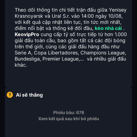
Theo dõi thông tin chi tiết trận đấu giữa Yenisey
Krasnoyarsk và Ural S.r. vào 14:00 ngày 10/08,
với kết quả cập nhật liên tục, tin tức mới nhất,
điểm nổi bật và thống kê đối đầu,
kèo nhà cái
.
KeovipPro
cung cấp tỷ số trực tiếp từ hơn 1.000
giải đấu toàn cầu, bao gồm tất cả các đội bóng
trên thế giới, cùng các giải đấu hàng đầu như
Serie A, Copa Libertadores, Champions League,
Bundesliga, Premier League,… và nhiều giải đấu
khác.
Ai sẽ thắng
Phiếu bầu:
678
Xem kết quả sau khi bỏ phiếu