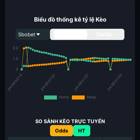
Biểu đồ thống kê tỷ lệ Kèo
Sbobet
Handicap
Tài/Xỉu
SO SÁNH KÈO TRỰC TUYẾN
Odds
HT