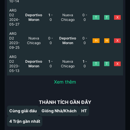
10-14
ARG
D2
Deportivo
1
-
Nueva
0
-
T
T
X
2024-
Moron
0
Chicago
0
05-27
ARG
D2
Nueva
0
-
Deportivo
0
-
H
H
X
2023-
Chicago
0
Moron
0
09-25
ARG
D2
Deportivo
1
-
Nueva
1
-
T
T
X
2023-
Moron
0
Chicago
0
05-13
Xem thêm
THÀNH TÍCH GẦN ĐÂY
Cùng giải đấu
Giống Nhà/Khách
HT
4
Trận gần nhất