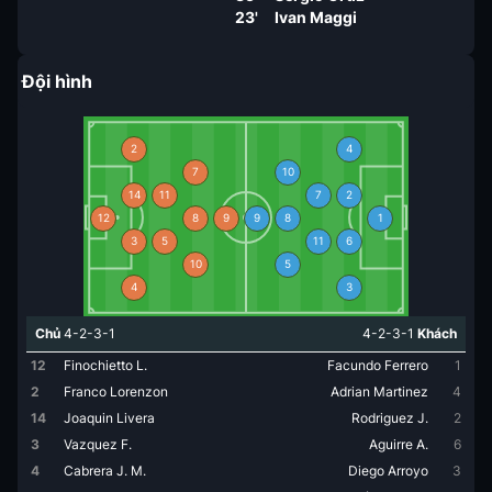
23'
Ivan Maggi
Đội hình
2
4
7
10
14
11
7
2
12
8
9
9
8
1
3
5
11
6
10
5
4
3
Chủ
4-2-3-1
4-2-3-1
Khách
12
Finochietto L.
Facundo Ferrero
1
2
Franco Lorenzon
Adrian Martinez
4
14
Joaquin Livera
Rodriguez J.
2
3
Vazquez F.
Aguirre A.
6
4
Cabrera J. M.
Diego Arroyo
3