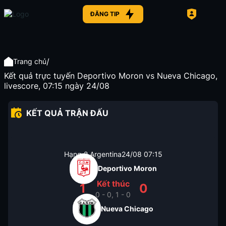
ĐĂNG TIP
/
Trang chủ
Kết quả trực tuyến Deportivo Moron vs Nueva Chicago,
livescore, 07:15 ngày 24/08
KẾT QUẢ TRẬN ĐẤU
Hạng 2 Argentina
24/08
07:15
Deportivo Moron
Kết thúc
1
0
0 - 0, 1 - 0
Nueva Chicago