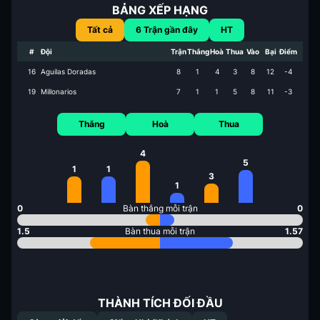
BẢNG XẾP HẠNG
Tất cả
6
Trận gần đây
HT
#
Đội
Trận
Thắng
Hoà
Thua
Vào
Bại
Điểm
16
Aguilas Doradas
8
1
4
3
8
12
-4
19
Millonarios
7
1
1
5
8
11
-3
Thắng
Hoà
Thua
4
5
1
1
3
1
0
Bàn thắng mỗi trận
0
1.5
Bàn thua mỗi trận
1.57
THÀNH TÍCH ĐỐI ĐẦU