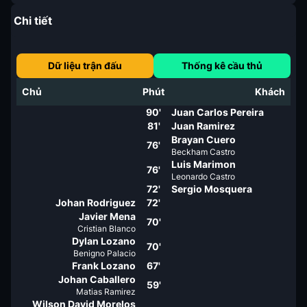
Chi tiết
Dữ liệu trận đấu
Thống kê cầu thủ
Chủ
Phút
Khách
90'
Juan Carlos Pereira
81'
Juan Ramirez
Brayan Cuero
76'
Beckham Castro
Luis Marimon
76'
Leonardo Castro
72'
Sergio Mosquera
Johan Rodriguez
72'
Javier Mena
70'
Cristian Blanco
Dylan Lozano
70'
Benigno Palacio
Frank Lozano
67'
Johan Caballero
59'
Matias Ramirez
Wilson David Morelos