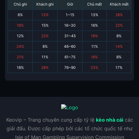
Chủ ghi
Khách ghi
Giờ
Chủ mất
Khách mất
6
%
13
%
1~15
13
%
28
%
18
%
15
%
16~30
16
%
22
%
12
%
22
%
31~45
18
%
8
%
24
%
8
%
46~60
11
%
14
%
21
%
11
%
61~75
16
%
8
%
18
%
28
%
76~90
23
%
17
%
Keovip – Trang chuyên cung cấp tỷ lệ
kèo nhà cái
các
giải đấu. Được cấp phép bởi các tổ chức quốc tế như
Isle of Man Gambling Supervision Commission