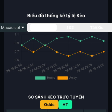
Biểu đồ thống kê tỷ lệ Kèo
Macauslot
Handicap
1X2
Tài/Xỉu
SO SÁNH KÈO TRỰC TUYẾN
Odds
HT