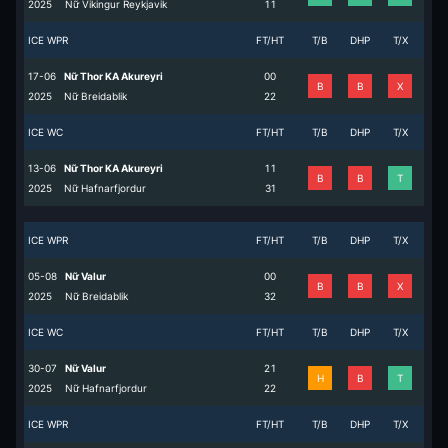
2025
Nữ Vikingur Reykjavik
1
1
ICE WPR
FT/HT
T/B
DHP
T/X
17-06
Nữ Thor KA Akureyri
0
0
B
B
X
2025
Nữ Breidablik
2
2
ICE WC
FT/HT
T/B
DHP
T/X
13-06
Nữ Thor KA Akureyri
1
1
B
B
T
2025
Nữ Hafnarfjordur
3
1
ICE WPR
FT/HT
T/B
DHP
T/X
05-08
Nữ Valur
0
0
B
B
X
2025
Nữ Breidablik
3
2
ICE WC
FT/HT
T/B
DHP
T/X
30-07
Nữ Valur
2
1
H
B
T
2025
Nữ Hafnarfjordur
2
2
ICE WPR
FT/HT
T/B
DHP
T/X