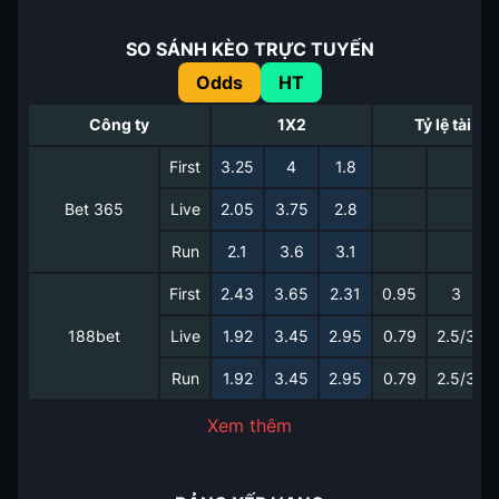
SO SÁNH KÈO TRỰC TUYẾN
Odds
HT
Công ty
1X2
Tỷ lệ tài xỉu
First
3.25
4
1.8
Bet 365
Live
2.05
3.75
2.8
Run
2.1
3.6
3.1
First
2.43
3.65
2.31
0.95
3
188bet
Live
1.92
3.45
2.95
0.79
2.5/3
Run
1.92
3.45
2.95
0.79
2.5/3
Xem thêm