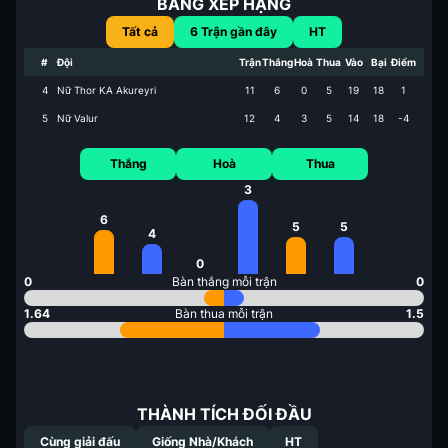
BẢNG XẾP HẠNG
Tất cả
6
Trận gần đây
HT
#
Đội
Trận
Thắng
Hoà
Thua
Vào
Bại
Điểm
4
Nữ Thor KA Akureyri
11
6
0
5
19
18
1
5
Nữ Valur
12
4
3
5
14
18
-4
Thắng
Hoà
Thua
3
6
5
5
4
0
0
Bàn thắng mỗi trận
0
1.64
Bàn thua mỗi trận
1.5
THÀNH TÍCH ĐỐI ĐẦU
Cùng giải đấu
Giống Nhà/Khách
HT