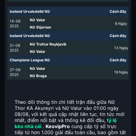
Iceland Urvalsdeild Nữ
Cách đây
Nữ Valur
14-08
6
Ngày
2025
Nữ Stjarnan
Iceland Urvalsdeild Nữ
Cách đây
Nữ Trottur Reykjavik
21-08
13
Ngày
2025
Nữ Valur
Champions League Nữ
Cách đây
Nữ Valur
27-08
19
Ngày
2025
Nữ Braga
Theo dõi thông tin chi tiết trận đấu giữa Nữ
Thor KA Akureyri và Nữ Valur vào 01:00 ngày
08/08, với kết quả cập nhật liên tục, tin tức mới
nhất, điểm nổi bật và thống kê đối đầu,
tỷ lệ
kèo nhà cái
.
KeovipPro
cung cấp tỷ số trực
tiếp từ hơn 1.000 giải đấu toàn cầu, bao gồm tất