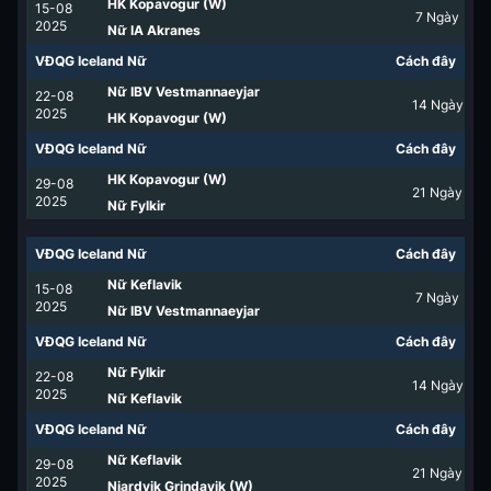
HK Kopavogur (W)
15-08
7
Ngày
2025
Nữ IA Akranes
VĐQG Iceland Nữ
Cách đây
Nữ IBV Vestmannaeyjar
22-08
14
Ngày
2025
HK Kopavogur (W)
VĐQG Iceland Nữ
Cách đây
HK Kopavogur (W)
29-08
21
Ngày
2025
Nữ Fylkir
VĐQG Iceland Nữ
Cách đây
Nữ Keflavik
15-08
7
Ngày
2025
Nữ IBV Vestmannaeyjar
VĐQG Iceland Nữ
Cách đây
Nữ Fylkir
22-08
14
Ngày
2025
Nữ Keflavik
VĐQG Iceland Nữ
Cách đây
Nữ Keflavik
29-08
21
Ngày
2025
Njardvik Grindavik (W)