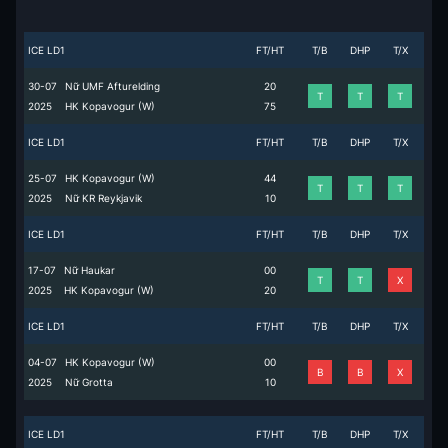
ICE LD1
FT/HT
T/B
DHP
T/X
30-07
Nữ UMF Afturelding
2
0
T
T
T
2025
HK Kopavogur (W)
7
5
ICE LD1
FT/HT
T/B
DHP
T/X
25-07
HK Kopavogur (W)
4
4
T
T
T
2025
Nữ KR Reykjavik
1
0
ICE LD1
FT/HT
T/B
DHP
T/X
17-07
Nữ Haukar
0
0
T
T
X
2025
HK Kopavogur (W)
2
0
ICE LD1
FT/HT
T/B
DHP
T/X
04-07
HK Kopavogur (W)
0
0
B
B
X
2025
Nữ Grotta
1
0
ICE LD1
FT/HT
T/B
DHP
T/X