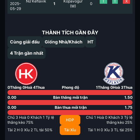
Nữ Keflavik
Kopavogur
T
T
X
2025-
1
0
(W)
05-29
THÀNH TÍCH GẦN ĐÂY
Cùng giải đấu
Giống Nhà/Khách
HT
4
Trận gần nhất
0
Thắng
0
Hoà
4
Thua
Phong độ
1
Thắng
0
Hoà
3
Thua
0.00
Bàn thắng mỗi trận
1.50
0.00
Bàn thua mỗi trận
1.75
Chủ
3
Hoà
0
Khách
1
Tỷ lệ
Chủ
1
Hoà
0
Khách
3
Tỷ lệ
HDP
thắng kèo
75
%
thắng kèo
25
%
Tài
2
H
0
Xỉu
2
TL tài
50
%
Tài Xỉu
Tài
1
H
0
Xỉu
3
TL tài
25
%