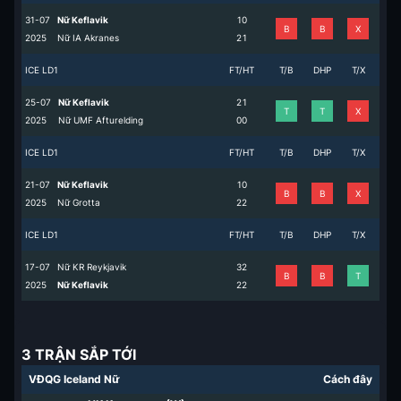
31-07
Nữ Keflavik
1
0
B
B
X
2025
Nữ IA Akranes
2
1
ICE LD1
FT/HT
T/B
DHP
T/X
25-07
Nữ Keflavik
2
1
T
T
X
2025
Nữ UMF Afturelding
0
0
ICE LD1
FT/HT
T/B
DHP
T/X
21-07
Nữ Keflavik
1
0
B
B
X
2025
Nữ Grotta
2
2
ICE LD1
FT/HT
T/B
DHP
T/X
17-07
Nữ KR Reykjavik
3
2
B
B
T
2025
Nữ Keflavik
2
2
3 TRẬN SẮP TỚI
VĐQG Iceland Nữ
Cách đây