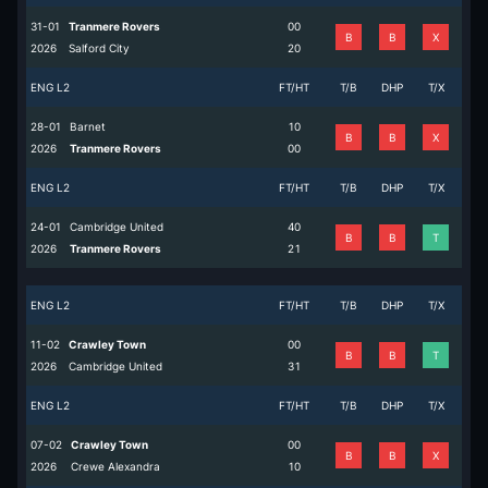
31-01
Tranmere Rovers
0
0
B
B
X
2026
Salford City
2
0
ENG L2
FT/HT
T/B
DHP
T/X
28-01
Barnet
1
0
B
B
X
2026
Tranmere Rovers
0
0
ENG L2
FT/HT
T/B
DHP
T/X
24-01
Cambridge United
4
0
B
B
T
2026
Tranmere Rovers
2
1
ENG L2
FT/HT
T/B
DHP
T/X
11-02
Crawley Town
0
0
B
B
T
2026
Cambridge United
3
1
ENG L2
FT/HT
T/B
DHP
T/X
07-02
Crawley Town
0
0
B
B
X
2026
Crewe Alexandra
1
0