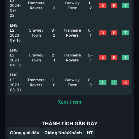
L2
Tranmere
1
-
Crawley
1
-
2024-
B
B
T
Rovers
3
Town
2
03-
23
ENG
L2
Crawley
3
-
Tranmere
0
-
B
B
T
2023-
Town
2
Rovers
1
09-16
ENG
L2
Crawley
2
-
Tranmere
2
-
B
B
T
2023-
Town
1
Rovers
1
04-15
ENG
L2
Tranmere
1
-
Crawley
0
-
T
T
X
2023-
Rovers
0
Town
0
03-01
Xem thêm
THÀNH TÍCH GẦN ĐÂY
Cùng giải đấu
Giống Nhà/Khách
HT