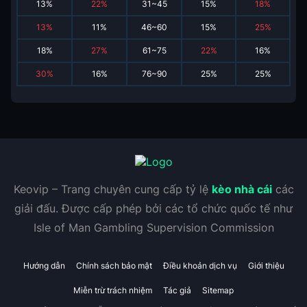
13
%
22
%
31~45
15
%
18
%
13
%
11
%
46~60
15
%
25
%
18
%
27
%
61~75
22
%
16
%
30
%
16
%
76~90
25
%
25
%
Keovip – Trang chuyên cung cấp tỷ lệ
kèo nhà cái
các
giải đấu. Được cấp phép bởi các tổ chức quốc tế như
Isle of Man Gambling Supervision Commission
Hướng dẫn
Chính sách bảo mật
Điều khoản dịch vụ
Giới thiệu
Miễn trừ trách nhiệm
Tác giả
Sitemap