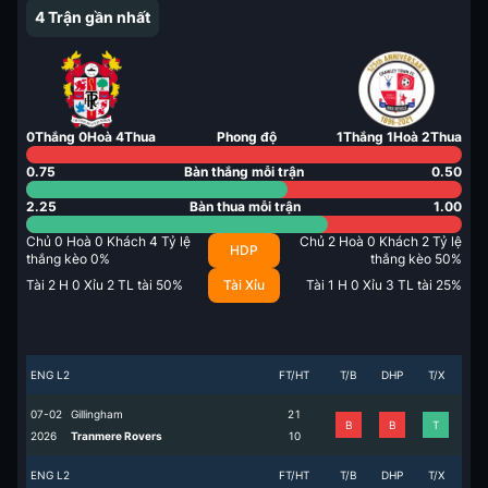
4
Trận gần nhất
0
Thắng
0
Hoà
4
Thua
Phong độ
1
Thắng
1
Hoà
2
Thua
0.75
Bàn thắng mỗi trận
0.50
2.25
Bàn thua mỗi trận
1.00
Chủ
0
Hoà
0
Khách
4
Tỷ lệ
Chủ
2
Hoà
0
Khách
2
Tỷ lệ
HDP
thắng kèo
0
%
thắng kèo
50
%
Tài
2
H
0
Xỉu
2
TL tài
50
%
Tài Xỉu
Tài
1
H
0
Xỉu
3
TL tài
25
%
ENG L2
FT/HT
T/B
DHP
T/X
07-02
Gillingham
2
1
B
B
T
2026
Tranmere Rovers
1
0
ENG L2
FT/HT
T/B
DHP
T/X