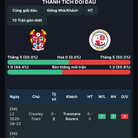
THÀNH TÍCH ĐỐI ĐẦU
Cùng giải đấu
Giống Nhà/Khách
HT
10
Trận gần nhất
Thắng
5
(
50.0
%)
Hoà
0
(
0.0
%)
Thắng
5
(
50.0
%)
1.0
(
44.4
%)
Bàn thắng mỗi trận
1.3
(
55.6
%)
Tỷ
Ngày
Chủ
Khách
HT
W/L
AH
O/U
số
ENG
L2
Crawley
0
-
Tranmere
0
-
T
T
X
2025-
Town
2
Rovers
0
08-23
ENG