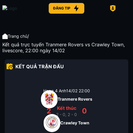
ĐĂNG TIP
/
Trang chủ
Kết quả trực tuyến Tranmere Rovers vs Crawley Town,
livescore, 22:00 ngày 14/02
KẾT QUẢ TRẬN ĐẤU
Hạng 4 Anh
14/02
22:00
Tranmere Rovers
Kết thúc
2
0
2 - 0, 2 - 0
Crawley Town