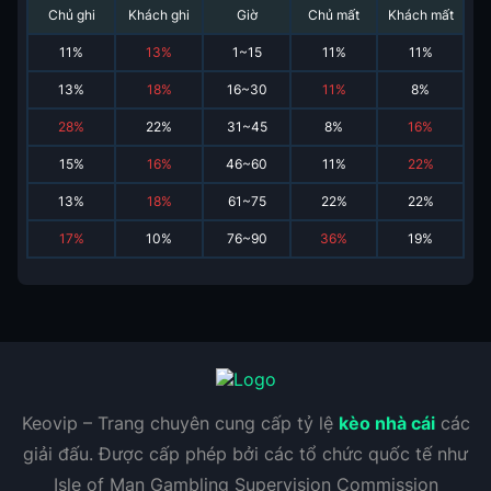
Chủ ghi
Khách ghi
Giờ
Chủ mất
Khách mất
11
%
13
%
1~15
11
%
11
%
13
%
18
%
16~30
11
%
8
%
28
%
22
%
31~45
8
%
16
%
15
%
16
%
46~60
11
%
22
%
13
%
18
%
61~75
22
%
22
%
17
%
10
%
76~90
36
%
19
%
Keovip – Trang chuyên cung cấp tỷ lệ
kèo nhà cái
các
giải đấu. Được cấp phép bởi các tổ chức quốc tế như
Isle of Man Gambling Supervision Commission