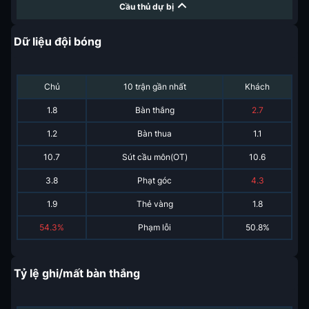
Cầu thủ dự bị
Dữ liệu đội bóng
Chủ
10 trận gần nhất
Khách
1.8
Bàn thắng
2.7
1.2
Bàn thua
1.1
10.7
Sút cầu môn(OT)
10.6
3.8
Phạt góc
4.3
1.9
Thẻ vàng
1.8
54.3%
Phạm lỗi
50.8%
Tỷ lệ ghi/mất bàn thắng