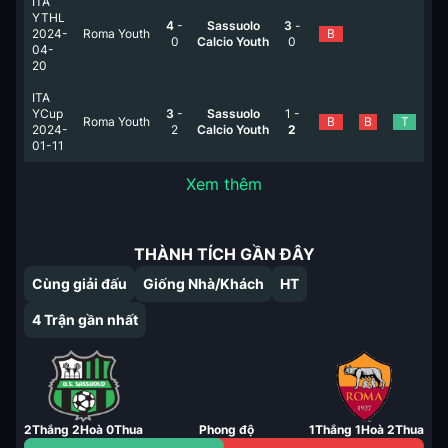
ITA
YTHL
4
-
Sassuolo
3
-
2024-
Roma Youth
B
0
Calcio Youth
0
04-
20
ITA
YCup
3
-
Sassuolo
1
-
Roma Youth
B
B
T
2024-
2
Calcio Youth
2
01-11
Xem thêm
THÀNH TÍCH GẦN ĐÂY
Cùng giải đấu
Giống Nhà/Khách
HT
4
Trận gần nhất
2
Thắng
2
Hoà
0
Thua
Phong độ
1
Thắng
1
Hoà
2
Thua