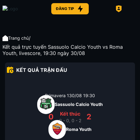
ĐĂNG TIP
/
Trang chủ
Kết quả trực tuyến Sassuolo Calcio Youth vs Roma
Youth, livescore, 19:30 ngày 30/08
KẾT QUẢ TRẬN ĐẤU
Primavera 1
30/08
19:30
Sassuolo Calcio Youth
Kết thúc
0
2
0 - 0, 0 - 2
Roma Youth