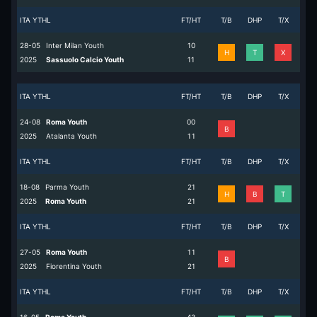
ITA YTHL
FT/HT
T/B
DHP
T/X
28-05
Inter Milan Youth
1
0
H
T
X
2025
Sassuolo Calcio Youth
1
1
ITA YTHL
FT/HT
T/B
DHP
T/X
24-08
Roma Youth
0
0
B
2025
Atalanta Youth
1
1
ITA YTHL
FT/HT
T/B
DHP
T/X
18-08
Parma Youth
2
1
H
B
T
2025
Roma Youth
2
1
ITA YTHL
FT/HT
T/B
DHP
T/X
27-05
Roma Youth
1
1
B
2025
Fiorentina Youth
2
1
ITA YTHL
FT/HT
T/B
DHP
T/X