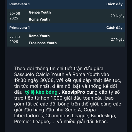
Primavera 1
Cách đây
Genoa Youth
20-09
20
Ngày
2025
Roma Youth
Primavera 1
Cách đây
Roma Youth
27-09
27
Ngày
2025
Frosinone Youth
Theo dõi thông tin chi tiết trận đấu giữa
Sassuolo Calcio Youth và Roma Youth vào
19:30 ngày 30/08, với kết quả cập nhật liên tục,
tin tức mới nhất, điểm nổi bật và thống kê đối
đầu,
tỷ lệ kèo bóng
.
KeovipPro
cung cấp tỷ số
trực tiếp từ hơn 1.000 giải đấu toàn cầu, bao
gồm tất cả các đội bóng trên thế giới, cùng các
giải đấu hàng đầu như Serie A, Copa
Libertadores, Champions League, Bundesliga,
Premier League,… và nhiều giải đấu khác.