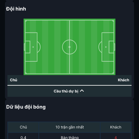
Đội hình
Chủ
Khách
Cầu thủ dự bị
Dữ liệu đội bóng
Chủ
10 trận gần nhất
Khách
0.4
Bàn thắng
4