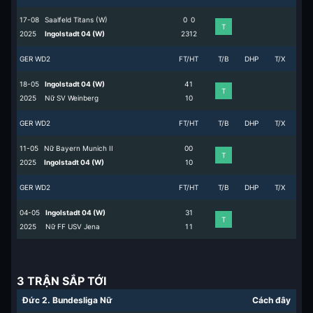
17-08
Saalfeld Titans (W)
0
0
T
2025
Ingolstadt 04 (W)
23
12
GER WD2
FT/HT
T/B
DHP
T/X
18-05
Ingolstadt 04 (W)
4
1
T
2025
Nữ SV Weinberg
1
0
GER WD2
FT/HT
T/B
DHP
T/X
11-05
Nữ Bayern Munich II
0
0
T
2025
Ingolstadt 04 (W)
1
0
GER WD2
FT/HT
T/B
DHP
T/X
04-05
Ingolstadt 04 (W)
3
1
T
2025
Nữ FF USV Jena
1
1
3 TRẬN SẮP TỚI
Đức 2. Bundesliga Nữ
Cách đây