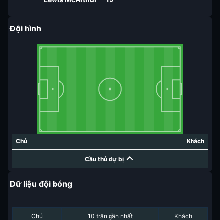
Đội hình
Chủ
Khách
Cầu thủ dự bị
Dữ liệu đội bóng
Chủ
10 trận gần nhất
Khách