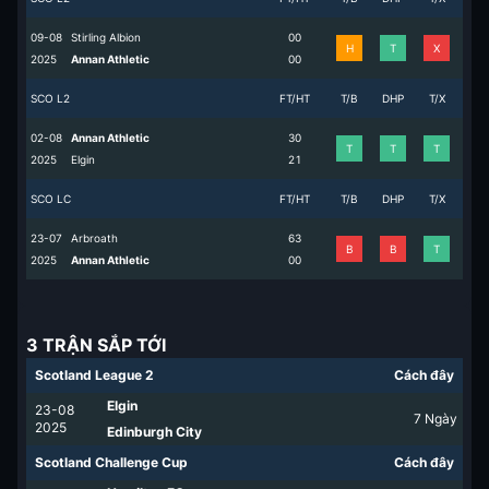
09-08
Stirling Albion
0
0
H
T
X
2025
Annan Athletic
0
0
SCO L2
FT/HT
T/B
DHP
T/X
02-08
Annan Athletic
3
0
T
T
T
2025
Elgin
2
1
SCO LC
FT/HT
T/B
DHP
T/X
23-07
Arbroath
6
3
B
B
T
2025
Annan Athletic
0
0
3 TRẬN SẮP TỚI
Scotland League 2
Cách đây
Elgin
23-08
7
Ngày
2025
Edinburgh City
Scotland Challenge Cup
Cách đây