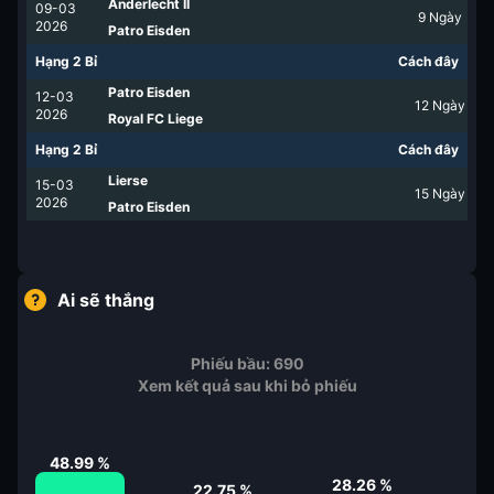
Anderlecht II
09-03
9
Ngày
2026
Patro Eisden
Hạng 2 Bỉ
Cách đây
Patro Eisden
12-03
12
Ngày
2026
Royal FC Liege
Hạng 2 Bỉ
Cách đây
Lierse
15-03
15
Ngày
2026
Patro Eisden
Ai sẽ thắng
Phiếu bầu:
690
Xem kết quả sau khi bỏ phiếu
48.99
%
28.26
%
22.75
%