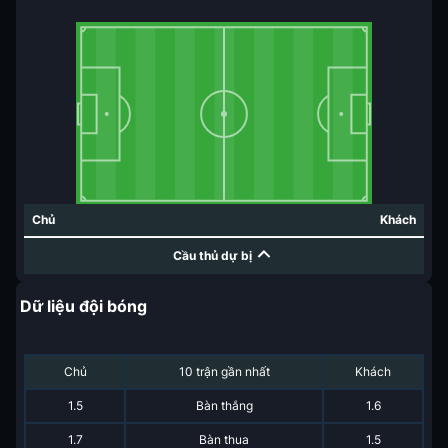
Chủ
Khách
Cầu thủ dự bị
Dữ liệu đội bóng
Chủ
10 trận gần nhất
Khách
1.5
Bàn thắng
1.6
1.7
Bàn thua
1.5