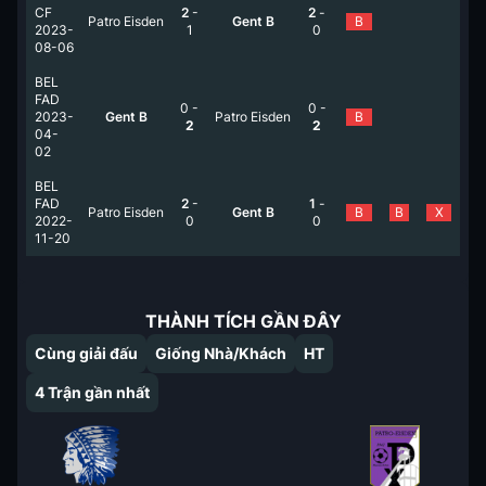
CF
2
-
2
-
Patro Eisden
Gent B
B
2023-
1
0
08-06
BEL
FAD
0
-
0
-
2023-
Gent B
Patro Eisden
B
2
2
04-
02
BEL
FAD
2
-
1
-
Patro Eisden
Gent B
B
B
X
2022-
0
0
11-20
THÀNH TÍCH GẦN ĐÂY
Cùng giải đấu
Giống Nhà/Khách
HT
4
Trận gần nhất