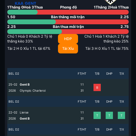
1
Thắng
0
Hoà
3
Thua
Phong độ
1
Thắng
2
Hoà
1
Thua
1.50
Bàn thắng mỗi trận
2.25
2.25
Bàn thua mỗi trận
2.75
Chủ
1
Hoà
0
Khách
2
Tỷ lệ
Chủ
1
Hoà
1
Khách
2
Tỷ lệ
HDP
thắng kèo
33
%
thắng kèo
25
%
Tài
2
H
0
Xỉu
1
TL tài
67
%
Tài Xỉu
Tài
3
H
0
Xỉu
1
TL tài
75
%
BEL D2
FT/HT
T/B
DHP
T/X
25-02
Gent B
1
1
B
2026
Olympic Charleroi
3
1
BEL D2
FT/HT
T/B
DHP
T/X
22-02
Lierse
1
1
T
T
T
2026
Gent B
3
1
BEL D2
FT/HT
T/B
DHP
T/X