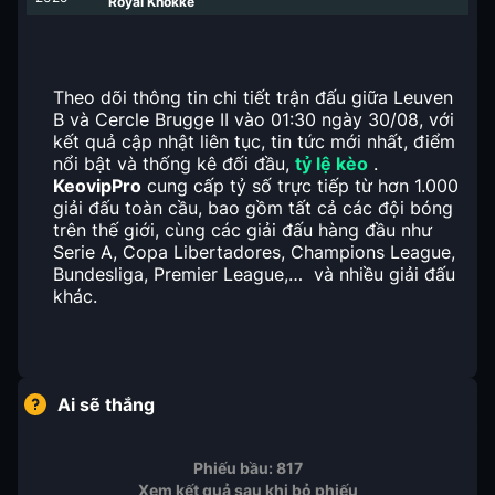
Royal Knokke
Theo dõi thông tin chi tiết trận đấu giữa Leuven
B và Cercle Brugge II vào 01:30 ngày 30/08, với
kết quả cập nhật liên tục, tin tức mới nhất, điểm
nổi bật và thống kê đối đầu,
tỷ lệ kèo
.
KeovipPro
cung cấp tỷ số trực tiếp từ hơn 1.000
giải đấu toàn cầu, bao gồm tất cả các đội bóng
trên thế giới, cùng các giải đấu hàng đầu như
Serie A, Copa Libertadores, Champions League,
Bundesliga, Premier League,… và nhiều giải đấu
khác.
Ai sẽ thắng
Phiếu bầu:
817
Xem kết quả sau khi bỏ phiếu