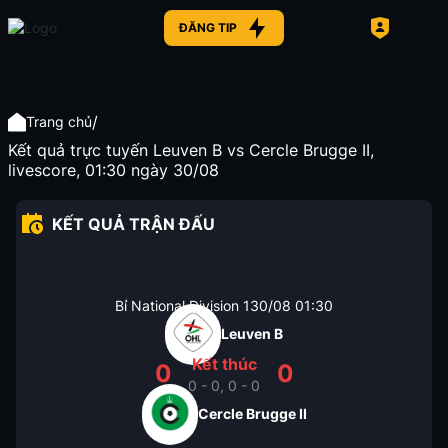
ĐĂNG TIP
/
Trang chủ
Kết quả trực tuyến Leuven B vs Cercle Brugge II,
livescore, 01:30 ngày 30/08
KẾT QUẢ TRẬN ĐẤU
Bỉ National Division 1
30/08
01:30
Leuven B
Kết thúc
0
0
0 - 0, 0 - 0
Cercle Brugge II