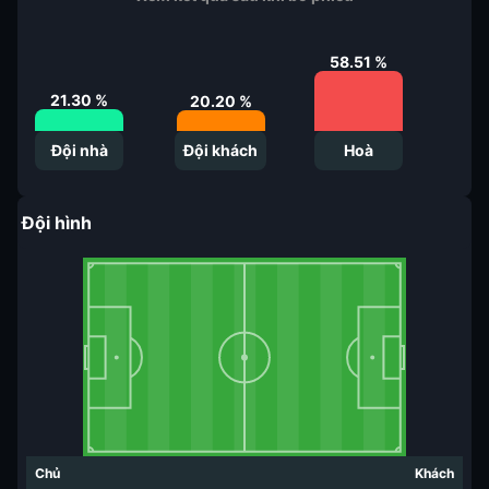
58.51
%
21.30
%
20.20
%
Đội nhà
Đội khách
Hoà
Đội hình
Chủ
Khách