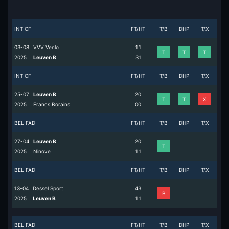
INT CF
FT/HT
T/B
DHP
T/X
03-08
VVV Venlo
1
1
T
T
T
2025
Leuven B
3
1
INT CF
FT/HT
T/B
DHP
T/X
25-07
Leuven B
2
0
T
T
X
2025
Francs Borains
0
0
BEL FAD
FT/HT
T/B
DHP
T/X
27-04
Leuven B
2
0
T
2025
Ninove
1
1
BEL FAD
FT/HT
T/B
DHP
T/X
13-04
Dessel Sport
4
3
B
2025
Leuven B
1
1
BEL FAD
FT/HT
T/B
DHP
T/X