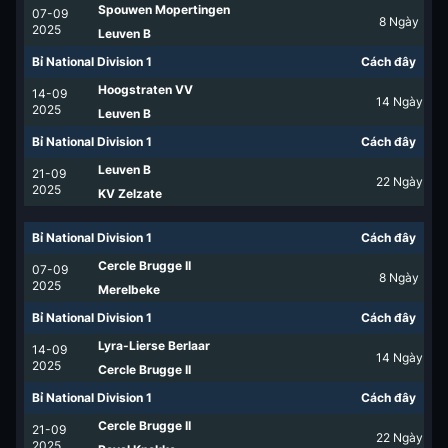
Spouwen Mopertingen
07-09
8
Ngày
2025
Leuven B
Bỉ National Division 1
Cách đây
Hoogstraten VV
14-09
14
Ngày
2025
Leuven B
Bỉ National Division 1
Cách đây
Leuven B
21-09
22
Ngày
2025
KV Zelzate
Bỉ National Division 1
Cách đây
Cercle Brugge II
07-09
8
Ngày
2025
Merelbeke
Bỉ National Division 1
Cách đây
Lyra-Lierse Berlaar
14-09
14
Ngày
2025
Cercle Brugge II
Bỉ National Division 1
Cách đây
Cercle Brugge II
21-09
22
Ngày
2025