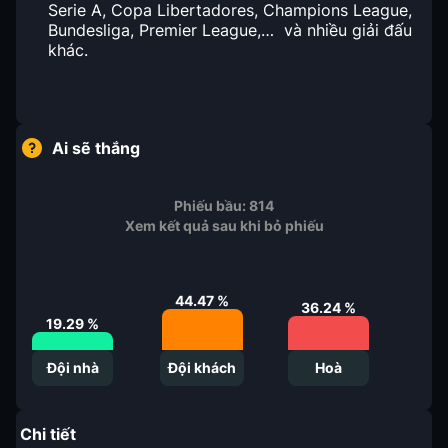
Serie A, Copa Libertadores, Champions League,
Bundesliga, Premier League,… và nhiều giải đấu
khác.
Ai sẽ thắng
Phiếu bầu:
814
Xem kết quả sau khi bỏ phiếu
44.47
%
36.24
%
19.29
%
Đội nhà
Đội khách
Hoà
Chi tiết