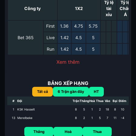
Tỷ lệ
Tỷ lệ
Công ty
1X2
tài
Châu
xỉu
Á
First
1.36
4.75
5.75
Bet 365
Live
1.42
4.5
5
Run
1.42
4.5
5
Xem thêm
BẢNG XẾP HẠNG
Tất cả
6
Trận gần đây
HT
#
Đội
Trận
Thắng
Hoà
Thua
Vào
Bại
Điểm
1
KSK Hasselt
8
5
1
2
18
8
10
13
Merelbeke
8
2
1
5
7
11
-4
Thắng
Hoà
Thua