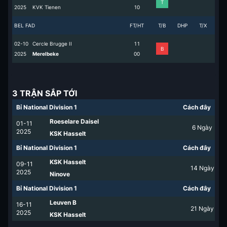
T
2025
KVK Tienen
1
0
BEL FAD
FT/HT
T/B
DHP
T/X
02-10
Cercle Brugge II
1
1
B
2025
Merelbeke
0
0
3 TRẬN SẮP TỚI
Bỉ National Division 1
Cách đây
Roeselare Daisel
01-11
6
Ngày
2025
KSK Hasselt
Bỉ National Division 1
Cách đây
KSK Hasselt
09-11
14
Ngày
2025
Ninove
Bỉ National Division 1
Cách đây
Leuven B
16-11
21
Ngày
2025
KSK Hasselt