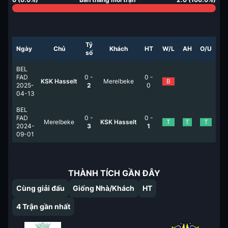
Tỷ
Ngày
Chủ
Khách
HT
W/L
AH
O/U
số
BEL
FAD
0
-
0
-
KSK Hasselt
Merelbeke
B
2025-
2
0
04-13
BEL
FAD
0
-
0
-
Merelbeke
KSK Hasselt
T
T
T
2024-
3
1
09-01
THÀNH TÍCH GẦN ĐÂY
Cùng giải đấu
Giống Nhà/Khách
HT
4
Trận gần nhất