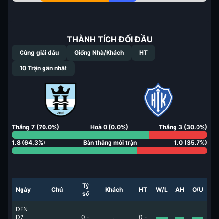
THÀNH TÍCH ĐỐI ĐẦU
Cùng giải đấu
Giống Nhà/Khách
HT
10
Trận gần nhất
Thắng
7
(
70.0
%)
Hoà
0
(
0.0
%)
Thắng
3
(
30.0
%)
1.8
(
64.3
%)
Bàn thắng mỗi trận
1.0
(
35.7
%)
Tỷ
Ngày
Chủ
Khách
HT
W/L
AH
O/U
số
DEN
D2
0
-
0
-