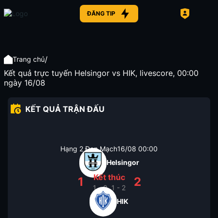
ĐĂNG TIP
/
Trang chủ
Kết quả trực tuyến Helsingor vs HIK, livescore, 00:00
ngày 16/08
KẾT QUẢ TRẬN ĐẤU
Hạng 2 Đan Mạch
16/08
00:00
Helsingor
Kết thúc
1
2
1 - 0, 1 - 2
HIK