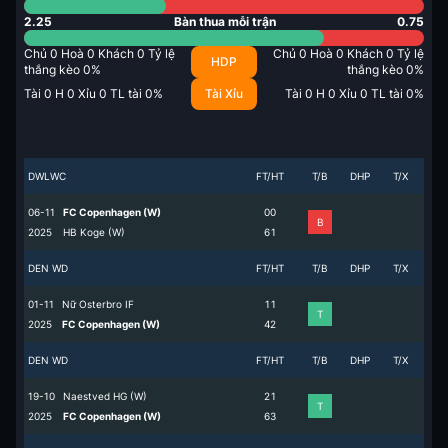
2.25
Bàn thua mỗi trận
0.75
Chủ
0
Hoà
0
Khách
0
Tỷ lệ
Chủ
0
Hoà
0
Khách
0
Tỷ lệ
HDP
thắng kèo
0
%
thắng kèo
0
%
Tài
0
H
0
Xỉu
0
TL tài
0
%
Tài Xỉu
Tài
0
H
0
Xỉu
0
TL tài
0
%
DWLWC
FT/HT
T/B
DHP
T/X
06-11
FC Copenhagen (W)
0
0
B
2025
HB Koge (W)
6
1
DEN WD
FT/HT
T/B
DHP
T/X
01-11
Nữ Osterbro IF
1
1
T
2025
FC Copenhagen (W)
4
2
DEN WD
FT/HT
T/B
DHP
T/X
19-10
Naestved HG (W)
2
1
T
2025
FC Copenhagen (W)
6
3