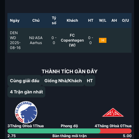
Tỷ
Ngày
Chủ
Khách
HT
W/L
AH
O/U
số
DEN
FC
WD
Nữ ASA
0
-
0
-
Copenhagen
H
2025-
Aarhus
0
0
(W)
08-16
THÀNH TÍCH GẦN ĐÂY
Cùng giải đấu
Giống Nhà/Khách
HT
4
Trận gần nhất
3
Thắng
0
Hoà
1
Thua
Phong độ
4
Thắng
0
Hoà
0
Thua
2.75
Bàn thắng mỗi trận
5.00