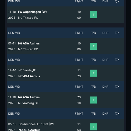
DEN WD
FT/HT
T/B
DHP
T/X
11-10
FC Copenhagen (W)
1
0
T
2025
Nữ Thisted FC
0
0
DEN WD
FT/HT
T/B
DHP
T/X
01-11
Nữ ASA Aarhus
1
0
T
2025
Nữ Thisted FC
0
0
DEN WD
FT/HT
T/B
DHP
T/X
19-10
Nữ Varde_IF
1
1
T
2025
Nữ ASA Aarhus
7
3
DEN WD
FT/HT
T/B
DHP
T/X
11-10
Nữ ASA Aarhus
7
3
T
2025
Nữ Aalborg BK
1
0
DEN WD
FT/HT
T/B
DHP
T/X
05-10
Boldklubben AF 1893 (W)
1
1
T
2025
Nữ ASA Aarhus
5
3