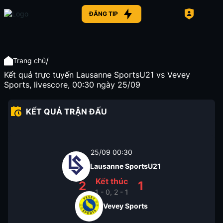
ĐĂNG TIP
/
Trang chủ
Kết quả trực tuyến Lausanne SportsU21 vs Vevey
Sports, livescore, 00:30 ngày 25/09
KẾT QUẢ TRẬN ĐẤU
25/09
00:30
Lausanne SportsU21
Kết thúc
2
1
1 - 0, 2 - 1
Vevey Sports