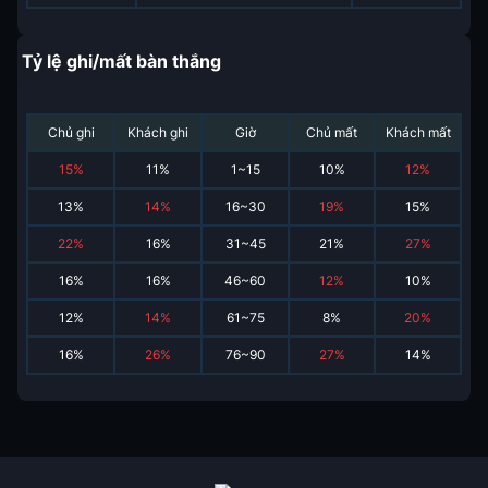
Tỷ lệ ghi/mất bàn thắng
Chủ ghi
Khách ghi
Giờ
Chủ mất
Khách mất
15
%
11
%
1~15
10
%
12
%
13
%
14
%
16~30
19
%
15
%
22
%
16
%
31~45
21
%
27
%
16
%
16
%
46~60
12
%
10
%
12
%
14
%
61~75
8
%
20
%
16
%
26
%
76~90
27
%
14
%