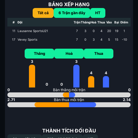
BẢNG XẾP HẠNG
Tất cả
6
Trận gần đây
HT
#
Đội
Trận
Thắng
Hoà
Thua
Vào
Bại
Điểm
11
Lausanne SportsU21
7
3
0
4
20
19
1
17
Vevey Sports
7
0
3
4
5
15
-10
Thắng
Hoà
Thua
3
3
4
4
0
0
0
Bàn thắng mỗi trận
0
2.71
Bàn thua mỗi trận
2.14
THÀNH TÍCH ĐỐI ĐẦU