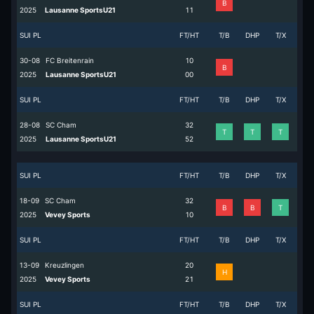
B
2025
Lausanne SportsU21
1
1
SUI PL
FT/HT
T/B
DHP
T/X
30-08
FC Breitenrain
1
0
B
2025
Lausanne SportsU21
0
0
SUI PL
FT/HT
T/B
DHP
T/X
28-08
SC Cham
3
2
T
T
T
2025
Lausanne SportsU21
5
2
SUI PL
FT/HT
T/B
DHP
T/X
18-09
SC Cham
3
2
B
B
T
2025
Vevey Sports
1
0
SUI PL
FT/HT
T/B
DHP
T/X
13-09
Kreuzlingen
2
0
H
2025
Vevey Sports
2
1
SUI PL
FT/HT
T/B
DHP
T/X