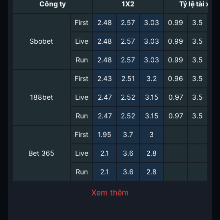
Công ty
1X2
Tỷ lệ tài xỉu
First
2.48
2.57
3.03
0.99
3.5
0.
Sbobet
Live
2.48
2.57
3.03
0.99
3.5
0.
Run
2.48
2.57
3.03
0.99
3.5
0.
First
2.43
2.51
3.2
0.96
3.5
0.
188bet
Live
2.47
2.52
3.15
0.97
3.5
0.
Run
2.47
2.52
3.15
0.97
3.5
0.
First
1.95
3.7
3
Bet 365
Live
2.1
3.6
2.8
Run
2.1
3.6
2.8
Xem thêm