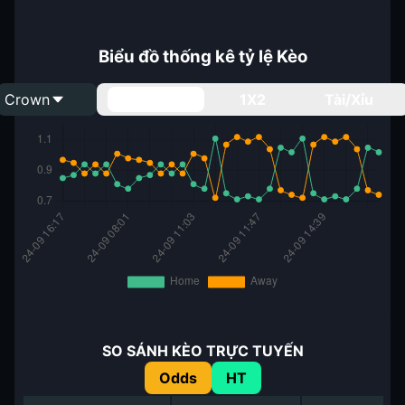
Biểu đồ thống kê tỷ lệ Kèo
Crown
Handicap
1X2
Tài/Xỉu
SO SÁNH KÈO TRỰC TUYẾN
Odds
HT