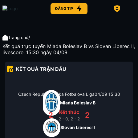
ĐĂNG TIP
/
Trang chủ
Kết quả trực tuyến Mlada Boleslav B vs Slovan Liberec II,
livescore, 15:30 ngày 04/09
KẾT QUẢ TRẬN ĐẤU
Czech Republic Ceska Fotbalova Liga
04/09
15:30
Mlada Boleslav B
Kết thúc
2
2
2 - 0, 2 - 2
Slovan Liberec II