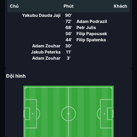
Chủ
Phút
Khách
Yakubu Dauda Jaji
90'
72'
Adam Podrazil
68'
Petr Julis
56'
Filip Papousek
44'
Filip Spatenka
Adam Zouhar
30'
Jakub Peterka
11'
Adam Zouhar
3'
Đội hình