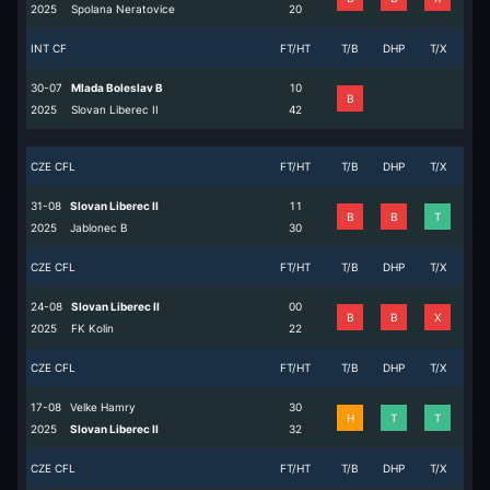
2025
Spolana Neratovice
2
0
INT CF
FT/HT
T/B
DHP
T/X
30-07
Mlada Boleslav B
1
0
B
2025
Slovan Liberec II
4
2
CZE CFL
FT/HT
T/B
DHP
T/X
31-08
Slovan Liberec II
1
1
B
B
T
2025
Jablonec B
3
0
CZE CFL
FT/HT
T/B
DHP
T/X
24-08
Slovan Liberec II
0
0
B
B
X
2025
FK Kolin
2
2
CZE CFL
FT/HT
T/B
DHP
T/X
17-08
Velke Hamry
3
0
H
T
T
2025
Slovan Liberec II
3
2
CZE CFL
FT/HT
T/B
DHP
T/X