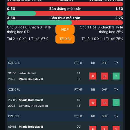
0.50
Bàn thắng mỗi trận
1.50
3.50
Bàn thua mỗi trận
2.75
Chủ
0
Hoà
0
Khách
3
Tỷ lệ
Chủ
1
Hoà
0
Khách
3
Tỷ lệ
HDP
thắng kèo
0
%
thắng kèo
25
%
Tài
2
H
0
Xỉu
1
TL tài
67
%
Tài Xỉu
Tài
3
H
0
Xỉu
1
TL tài
75
%
CZE CFL
FT/HT
T/B
DHP
T/X
31-08
Velke Hamry
4
1
B
B
T
2025
Mlada Boleslav B
0
0
CZE CFL
FT/HT
T/B
DHP
T/X
23-08
Mlada Boleslav B
1
0
B
B
T
2025
Benatky Nad Jizerou
4
3
CZE CFL
FT/HT
T/B
DHP
T/X
09-08
Mlada Boleslav B
0
0
B
B
X