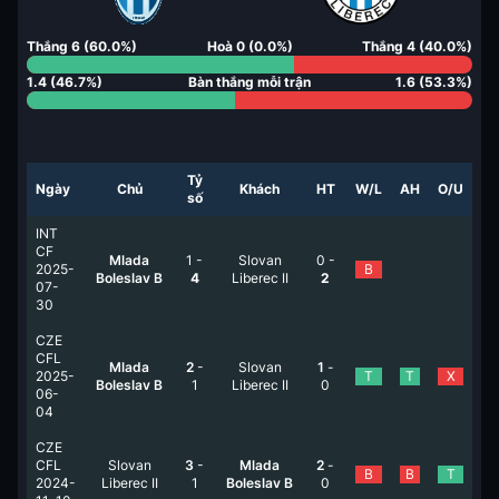
Thắng
6
(
60.0
%)
Hoà
0
(
0.0
%)
Thắng
4
(
40.0
%)
1.4
(
46.7
%)
Bàn thắng mỗi trận
1.6
(
53.3
%)
Tỷ
Ngày
Chủ
Khách
HT
W/L
AH
O/U
số
INT
CF
Mlada
1
-
Slovan
0
-
2025-
B
Boleslav B
4
Liberec II
2
07-
30
CZE
CFL
Mlada
2
-
Slovan
1
-
2025-
T
T
X
Boleslav B
1
Liberec II
0
06-
04
CZE
CFL
Slovan
3
-
Mlada
2
-
B
B
T
2024-
Liberec II
1
Boleslav B
0