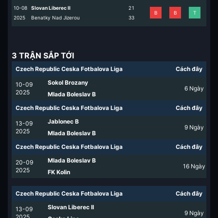
10-08
Slovan Liberec II
2
1
B
B
T
2025
Benatky Nad Jizerou
3
3
3 TRẬN SẮP TỚI
Czech Republic Ceska Fotbalova Liga
Cách đây
Sokol Brozany
10-09
6
Ngày
2025
Mlada Boleslav B
Czech Republic Ceska Fotbalova Liga
Cách đây
Jablonec B
13-09
9
Ngày
2025
Mlada Boleslav B
Czech Republic Ceska Fotbalova Liga
Cách đây
Mlada Boleslav B
20-09
16
Ngày
2025
FK Kolin
Czech Republic Ceska Fotbalova Liga
Cách đây
Slovan Liberec II
13-09
9
Ngày
2025