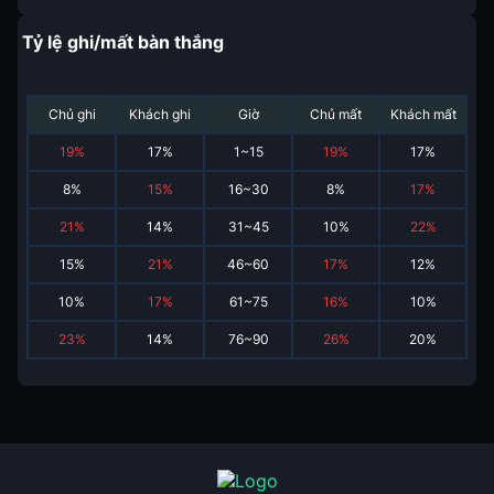
Tỷ lệ ghi/mất bàn thắng
Chủ ghi
Khách ghi
Giờ
Chủ mất
Khách mất
19
%
17
%
1~15
19
%
17
%
8
%
15
%
16~30
8
%
17
%
21
%
14
%
31~45
10
%
22
%
15
%
21
%
46~60
17
%
12
%
10
%
17
%
61~75
16
%
10
%
23
%
14
%
76~90
26
%
20
%