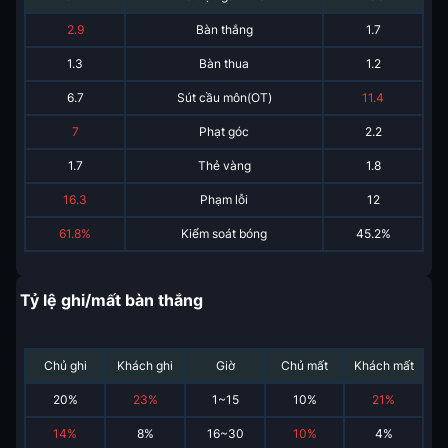
2.9
Bàn thắng
1.7
1.3
Bàn thua
1.2
6.7
Sút cầu môn(OT)
11.4
7
Phạt góc
2.2
1.7
Thẻ vàng
1.8
16.3
Phạm lỗi
12
61.8%
Kiểm soát bóng
45.2%
Tỷ lệ ghi/mất bàn thắng
Chủ ghi
Khách ghi
Giờ
Chủ mất
Khách mất
20
%
23
%
1~15
10
%
21
%
14
%
8
%
16~30
10
%
4
%