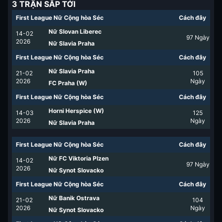
3 TRẬN SẮP TỚI
First League Nữ Cộng hòa Séc
Cách đây
Nữ Slovan Liberec
14-02
97
Ngày
2026
Nữ Slavia Praha
First League Nữ Cộng hòa Séc
Cách đây
Nữ Slavia Praha
21-02
105
2026
Ngày
FC Praha (W)
First League Nữ Cộng hòa Séc
Cách đây
Horni Herspice (W)
14-03
125
2026
Ngày
Nữ Slavia Praha
First League Nữ Cộng hòa Séc
Cách đây
Nữ FC Viktoria Plzen
14-02
97
Ngày
2026
Nữ Synot Slovacko
First League Nữ Cộng hòa Séc
Cách đây
Nữ Banik Ostrava
21-02
104
2026
Ngày
Nữ Synot Slovacko