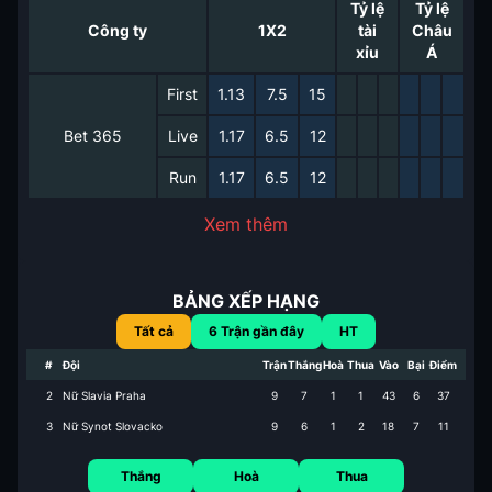
Tỷ lệ
Tỷ lệ
Công ty
1X2
tài
Châu
xỉu
Á
First
1.13
7.5
15
Bet 365
Live
1.17
6.5
12
Run
1.17
6.5
12
Xem thêm
BẢNG XẾP HẠNG
Tất cả
6
Trận gần đây
HT
#
Đội
Trận
Thắng
Hoà
Thua
Vào
Bại
Điểm
2
Nữ Slavia Praha
9
7
1
1
43
6
37
3
Nữ Synot Slovacko
9
6
1
2
18
7
11
Thắng
Hoà
Thua