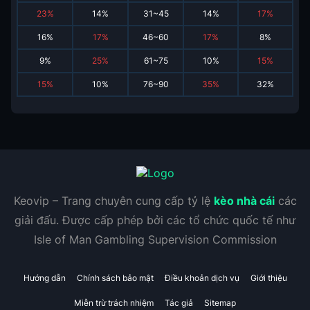
23
%
14
%
31~45
14
%
17
%
16
%
17
%
46~60
17
%
8
%
9
%
25
%
61~75
10
%
15
%
15
%
10
%
76~90
35
%
32
%
Keovip – Trang chuyên cung cấp tỷ lệ
kèo nhà cái
các
giải đấu. Được cấp phép bởi các tổ chức quốc tế như
Isle of Man Gambling Supervision Commission
Hướng dẫn
Chính sách bảo mật
Điều khoản dịch vụ
Giới thiệu
Miễn trừ trách nhiệm
Tác giả
Sitemap