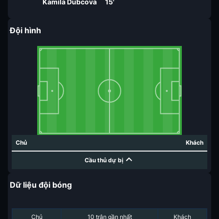
Kamila Dubcova
15'
Đội hình
Chủ
Khách
Cầu thủ dự bị
Dữ liệu đội bóng
Chủ
10 trận gần nhất
Khách