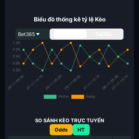
Biểu đồ thống kê tỷ lệ Kèo
Bet365
Handicap
Tài/Xỉu
SO SÁNH KÈO TRỰC TUYẾN
Odds
HT