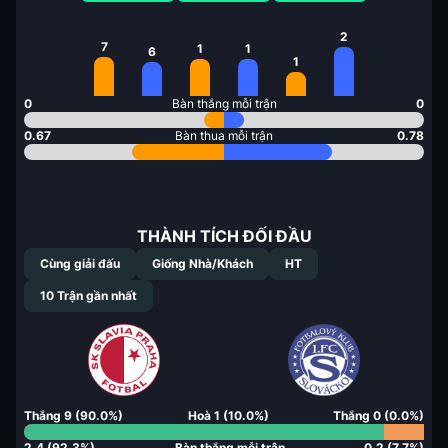
2
7
1
1
6
1
0
Bàn thắng mỗi trận
0
0.67
Bàn thua mỗi trận
0.78
THÀNH TÍCH ĐỐI ĐẦU
Cùng giải đấu
Giống Nhà/Khách
HT
10
Trận gần nhất
Thắng
9
(
90.0
%)
Hoà
1
(
10.0
%)
Thắng
0
(
0.0
%)
2.4
(
92.3
%)
Bàn thắng mỗi trận
0.2
(
7.7
%)