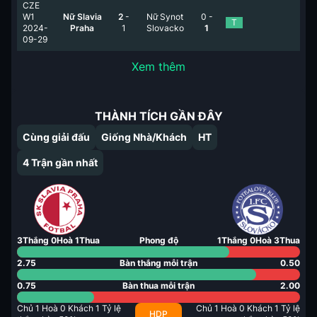
CZE
W1
Nữ Slavia
2
-
Nữ Synot
0
-
T
2024-
Praha
1
Slovacko
1
09-29
Xem thêm
THÀNH TÍCH GẦN ĐÂY
Cùng giải đấu
Giống Nhà/Khách
HT
4
Trận gần nhất
3
Thắng
0
Hoà
1
Thua
Phong độ
1
Thắng
0
Hoà
3
Thua
2.75
Bàn thắng mỗi trận
0.50
0.75
Bàn thua mỗi trận
2.00
Chủ
1
Hoà
0
Khách
1
Tỷ lệ
Chủ
1
Hoà
0
Khách
1
Tỷ lệ
HDP