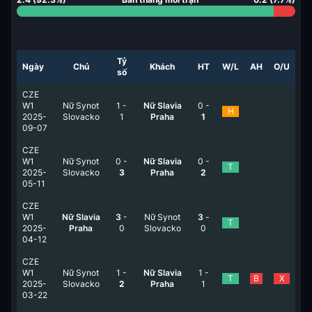
Tỷ
Ngày
Chủ
Khách
HT
W/L
AH
O/U
số
CZE
W1
Nữ Synot
1
-
Nữ Slavia
0
-
H
2025-
Slovacko
1
Praha
1
09-07
CZE
W1
Nữ Synot
0
-
Nữ Slavia
0
-
T
2025-
Slovacko
3
Praha
2
05-11
CZE
W1
Nữ Slavia
3
-
Nữ Synot
3
-
T
2025-
Praha
0
Slovacko
0
04-12
CZE
W1
Nữ Synot
1
-
Nữ Slavia
1
-
T
B
X
2025-
Slovacko
2
Praha
1
03-22