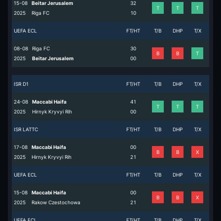
15-08
Beitar Jerusalem
3
2
T
T
T
2025
Riga FC
1
0
UEFA ECL
FT/HT
T/B
DHP
T/X
08-08
Riga FC
3
0
B
B
T
2025
Beitar Jerusalem
0
0
ISR D1
FT/HT
T/B
DHP
T/X
24-08
Maccabi Haifa
4
1
T
T
T
2025
Hirnyk Kryvyi Rih
0
0
ISR LATTC
FT/HT
T/B
DHP
T/X
17-08
Maccabi Haifa
0
0
B
B
X
2025
Hirnyk Kryvyi Rih
2
1
UEFA ECL
FT/HT
T/B
DHP
T/X
15-08
Maccabi Haifa
0
0
B
B
X
2025
Rakow Czestochowa
2
1
UEFA ECL
FT/HT
T/B
DHP
T/X