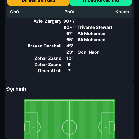
Chủ
Phút
Khách
Aviel Zargary
90+7'
90+1'
Trivante Stewart
67'
Ali Mohamed
65'
Ali Mohamed
Brayan Carabali
45'
23'
Goni Naor
Zohar Zasno
10'
Zohar Zasno
9'
Omer Atzili
7'
Đội hình