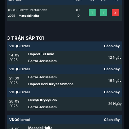
08-08
Rakow Czestochowa
0
0
T
T
X
2025
Maccabi Haifa
1
0
3 TRẬN SẮP TỚI
VĐQG Israel
Cách đây
Hapoel Tel Aviv
14-09
12
Ngày
2025
Beitar Jerusalem
VĐQG Israel
Cách đây
Beitar Jerusalem
21-09
19
Ngày
2025
Hapoel Ironi Kiryat Shmona
VĐQG Israel
Cách đây
Hirnyk Kryvyi Rih
28-09
26
Ngày
2025
Beitar Jerusalem
VĐQG Israel
Cách đây
Maccabi Haifa
14-09