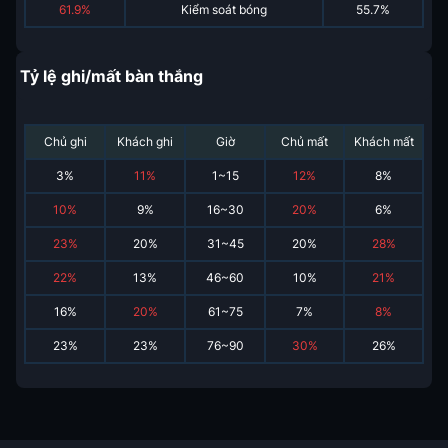
61.9%
Kiểm soát bóng
55.7%
Tỷ lệ ghi/mất bàn thắng
Chủ ghi
Khách ghi
Giờ
Chủ mất
Khách mất
3
%
11
%
1~15
12
%
8
%
10
%
9
%
16~30
20
%
6
%
23
%
20
%
31~45
20
%
28
%
22
%
13
%
46~60
10
%
21
%
16
%
20
%
61~75
7
%
8
%
23
%
23
%
76~90
30
%
26
%