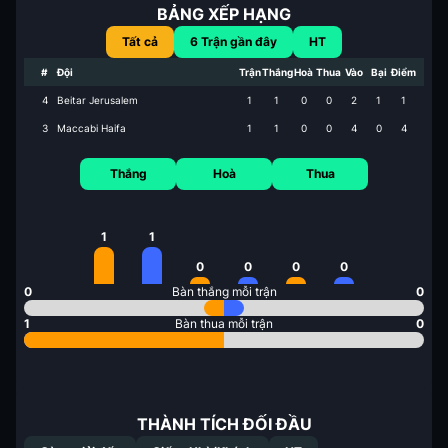
BẢNG XẾP HẠNG
Tất cả
6
Trận gần đây
HT
#
Đội
Trận
Thắng
Hoà
Thua
Vào
Bại
Điểm
4
Beitar Jerusalem
1
1
0
0
2
1
1
3
Maccabi Haifa
1
1
0
0
4
0
4
Thắng
Hoà
Thua
1
1
0
0
0
0
0
Bàn thắng mỗi trận
0
1
Bàn thua mỗi trận
0
THÀNH TÍCH ĐỐI ĐẦU