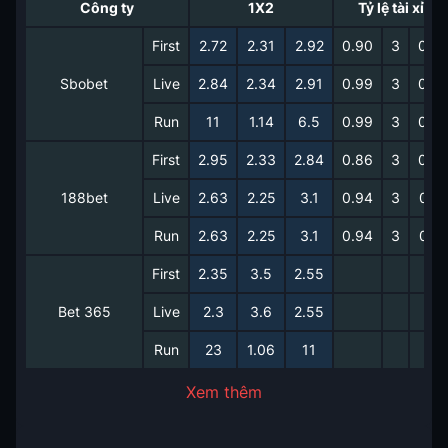
Công ty
1X2
Tỷ lệ tài xỉu
First
2.72
2.31
2.92
0.90
3
0.9
Sbobet
Live
2.84
2.34
2.91
0.99
3
0.8
Run
11
1.14
6.5
0.99
3
0.8
First
2.95
2.33
2.84
0.86
3
0.8
188bet
Live
2.63
2.25
3.1
0.94
3
0.7
Run
2.63
2.25
3.1
0.94
3
0.7
First
2.35
3.5
2.55
Bet 365
Live
2.3
3.6
2.55
Run
23
1.06
11
Xem thêm