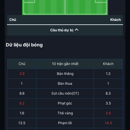
Chủ
Khách
Cầu thủ dự bị
Dữ liệu đội bóng
Chủ
10 trận gần nhất
Khách
2.9
Bàn thắng
1.3
1
Bàn thua
1
8.8
Sút cầu môn(OT)
8.3
6.2
Phạt góc
3.5
1.6
Thẻ vàng
2.4
13.5
Phạm lỗi
14.3