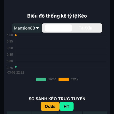
Biểu đồ thống kê tỷ lệ Kèo
Mansion88
Handicap
Tài/Xỉu
SO SÁNH KÈO TRỰC TUYẾN
Odds
HT