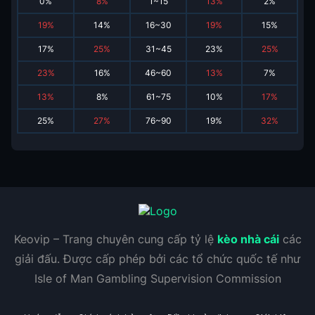
0
%
8
%
1~15
13
%
2
%
19
%
14
%
16~30
19
%
15
%
17
%
25
%
31~45
23
%
25
%
23
%
16
%
46~60
13
%
7
%
13
%
8
%
61~75
10
%
17
%
25
%
27
%
76~90
19
%
32
%
Keovip – Trang chuyên cung cấp tỷ lệ
kèo nhà cái
các
giải đấu. Được cấp phép bởi các tổ chức quốc tế như
Isle of Man Gambling Supervision Commission