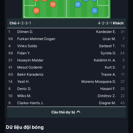
10
22
21
3
Chủ
4-2-3-1
4-2-3-1
Khách
1
Dilmen D.
Kardesler E.
31
66
Furkan Mehmet Dogan
Ucar M.
7
4
Vinko Soldo
Serbest T.
15
88
Fidan Y.
Syrota O.
34
21
Huseyin Maldar
Kaldirim H. A.
3
41
Mesut Ozdemir
Kurt S.
5
60
Bekir Karadeniz
Traore A.
11
14
Yesil H.
Moreno Mosquera D.
27
8
Denic D.
Hasani F.
20
10
Wilks M.
Dimitrov Z.
22
9
Clarke-Harris J.
Diagne M.
45
Cầu thủ dự bị
Dữ liệu đội bóng