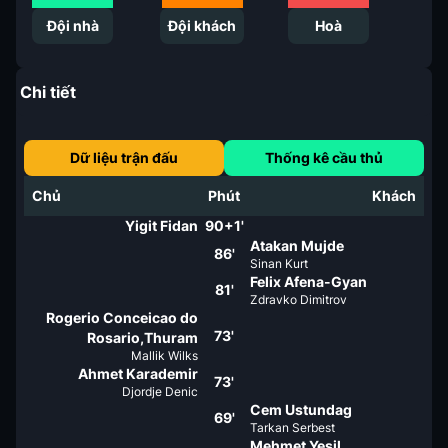
Đội nhà
Đội khách
Hoà
Chi tiết
Dữ liệu trận đấu
Thống kê cầu thủ
Chủ
Phút
Khách
Yigit Fidan
90+1'
Atakan Mujde
86'
Sinan Kurt
Felix Afena-Gyan
81'
Zdravko Dimitrov
Rogerio Conceicao do
73'
Rosario,Thuram
Mallik Wilks
Ahmet Karademir
73'
Djordje Denic
Cem Ustundag
69'
Tarkan Serbest
Mehmet Yesil