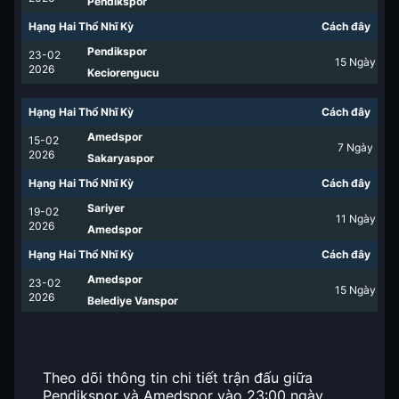
Pendikspor
Hạng Hai Thổ Nhĩ Kỳ
Cách đây
Pendikspor
23-02
15
Ngày
2026
Keciorengucu
Hạng Hai Thổ Nhĩ Kỳ
Cách đây
Amedspor
15-02
7
Ngày
2026
Sakaryaspor
Hạng Hai Thổ Nhĩ Kỳ
Cách đây
Sariyer
19-02
11
Ngày
2026
Amedspor
Hạng Hai Thổ Nhĩ Kỳ
Cách đây
Amedspor
23-02
15
Ngày
2026
Belediye Vanspor
Theo dõi thông tin chi tiết trận đấu giữa
Pendikspor và Amedspor vào 23:00 ngày