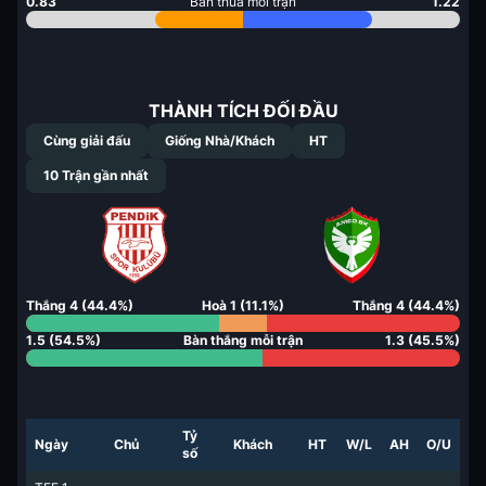
0.83
Bàn thua mỗi trận
1.22
THÀNH TÍCH ĐỐI ĐẦU
Cùng giải đấu
Giống Nhà/Khách
HT
10
Trận gần nhất
Thắng
4
(
44.4
%)
Hoà
1
(
11.1
%)
Thắng
4
(
44.4
%)
1.5
(
54.5
%)
Bàn thắng mỗi trận
1.3
(
45.5
%)
Tỷ
Ngày
Chủ
Khách
HT
W/L
AH
O/U
số