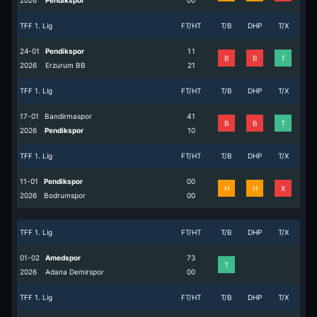
2026
Pendikspor
0
0
TFF 1. Lig
FT/HT
T/B
DHP
T/X
24-01
Pendikspor
1
1
B
B
T
2026
Erzurum BB
2
1
TFF 1. Lig
FT/HT
T/B
DHP
T/X
17-01
Bandirmaspor
4
1
B
B
T
2026
Pendikspor
1
0
TFF 1. Lig
FT/HT
T/B
DHP
T/X
11-01
Pendikspor
0
0
H
H
X
2026
Bodrumspor
0
0
TFF 1. Lig
FT/HT
T/B
DHP
T/X
01-02
Amedspor
7
3
T
2026
Adana Demirspor
0
0
TFF 1. Lig
FT/HT
T/B
DHP
T/X