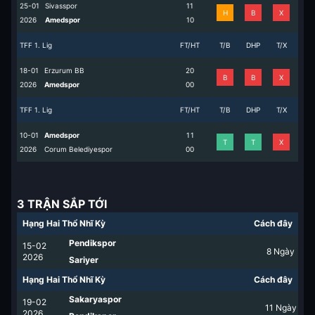
25-01
Sivasspor
1
1
H
B
X
2026
Amedspor
1
0
TFF 1. Lig
FT/HT
T/B
DHP
T/X
18-01
Erzurum BB
2
0
B
B
X
2026
Amedspor
0
0
TFF 1. Lig
FT/HT
T/B
DHP
T/X
10-01
Amedspor
1
1
T
T
X
2026
Corum Belediyespor
0
0
3 TRẬN SẮP TỚI
Hạng Hai Thổ Nhĩ Kỳ
Cách đây
Pendikspor
15-02
8
Ngày
2026
Sariyer
Hạng Hai Thổ Nhĩ Kỳ
Cách đây
Sakaryaspor
19-02
11
Ngày
2026