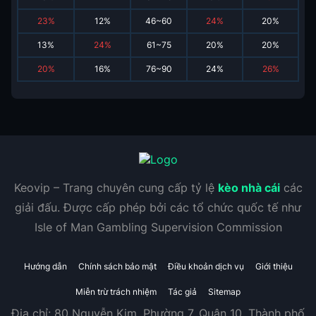
23
%
12
%
46~60
24
%
20
%
13
%
24
%
61~75
20
%
20
%
20
%
16
%
76~90
24
%
26
%
Keovip – Trang chuyên cung cấp tỷ lệ
kèo nhà cái
các
giải đấu. Được cấp phép bởi các tổ chức quốc tế như
Isle of Man Gambling Supervision Commission
Hướng dẫn
Chính sách bảo mật
Điều khoản dịch vụ
Giới thiệu
Miễn trừ trách nhiệm
Tác giả
Sitemap
Địa chỉ:
80 Nguyễn Kim, Phường 7, Quận 10, Thành phố