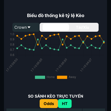
Biểu đồ thống kê tỷ lệ Kèo
Crown
Handicap
Tài/Xỉu
SO SÁNH KÈO TRỰC TUYẾN
Odds
HT