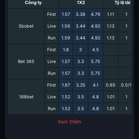
Công ty
1X2
Tỷ lệ tài xỉu
First
1.57
3.38
4.79
1.11
1
Sbobet
Live
1.59
3.44
4.92
1.13
1
Run
1.59
3.44
4.92
1.13
1
First
1.8
3
4.5
Bet 365
Live
1.57
3.3
5.75
Run
1.57
3.3
5.75
First
1.67
3.25
4.1
0.65
0.5/1
188bet
Live
1.52
3.5
4.8
1.01
1
Run
1.52
3.5
4.8
1.01
1
Xem thêm