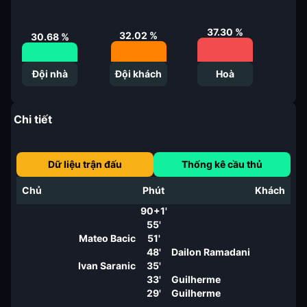
37.30
%
32.02
%
30.68
%
Đội nhà
Đội khách
Hoà
Chi tiết
Dữ liệu trận đấu
Thống kê cầu thủ
Chủ
Phút
Khách
90+1'
55'
Mateo Bacic
51'
48'
Dailon Ramadani
Ivan Saranic
35'
33'
Guilherme
29'
Guilherme