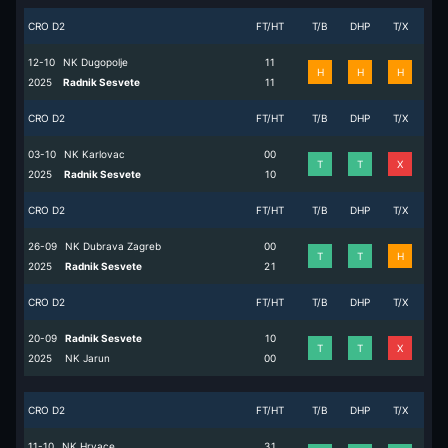
CRO D2
FT/HT
T/B
DHP
T/X
12-10
NK Dugopolje
1
1
H
H
H
2025
Radnik Sesvete
1
1
CRO D2
FT/HT
T/B
DHP
T/X
03-10
NK Karlovac
0
0
T
T
X
2025
Radnik Sesvete
1
0
CRO D2
FT/HT
T/B
DHP
T/X
26-09
NK Dubrava Zagreb
0
0
T
T
H
2025
Radnik Sesvete
2
1
CRO D2
FT/HT
T/B
DHP
T/X
20-09
Radnik Sesvete
1
0
T
T
X
2025
NK Jarun
0
0
CRO D2
FT/HT
T/B
DHP
T/X
11-10
NK Hrvace
3
1