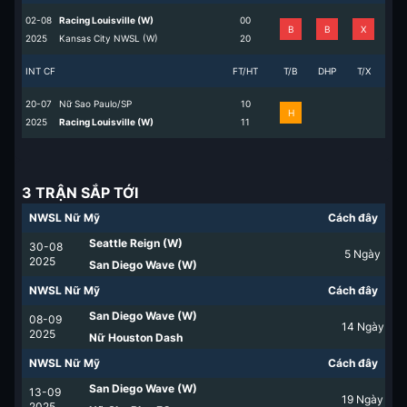
02-08
Racing Louisville (W)
0
0
B
B
X
2025
Kansas City NWSL (W)
2
0
INT CF
FT/HT
T/B
DHP
T/X
20-07
Nữ Sao Paulo/SP
1
0
H
2025
Racing Louisville (W)
1
1
3 TRẬN SẮP TỚI
NWSL Nữ Mỹ
Cách đây
Seattle Reign (W)
30-08
5
Ngày
2025
San Diego Wave (W)
NWSL Nữ Mỹ
Cách đây
San Diego Wave (W)
08-09
14
Ngày
2025
Nữ Houston Dash
NWSL Nữ Mỹ
Cách đây
San Diego Wave (W)
13-09
19
Ngày
2025