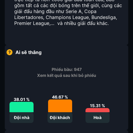
gồm tất cả các đội bóng trên thế giới, cùng các
giải đấu hàng đầu như Serie A, Copa
Libertadores, Champions League, Bundesliga,
Premier League,… và nhiều giải đấu khác.
Ai sẽ thắng
Phiếu bầu:
947
Xem kết quả sau khi bỏ phiếu
46.67
%
38.01
%
15.31
%
Đội nhà
Đội khách
Hoà