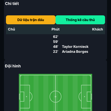
Chi tiết
Dữ liệu trận đấu
Thống kê cầu thủ
Chủ
Phút
Khách
62'
59'
48'
Taylor Kornieck
22'
Ariadna Borges
Đội hình