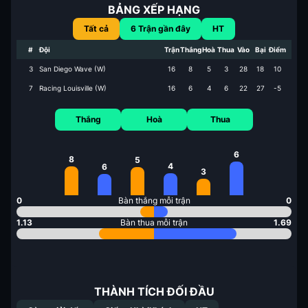
BẢNG XẾP HẠNG
Tất cả
6
Trận gần đây
HT
#
Đội
Trận
Thắng
Hoà
Thua
Vào
Bại
Điểm
3
San Diego Wave (W)
16
8
5
3
28
18
10
7
Racing Louisville (W)
16
6
4
6
22
27
-5
Thắng
Hoà
Thua
6
8
5
4
6
3
0
Bàn thắng mỗi trận
0
1.13
Bàn thua mỗi trận
1.69
THÀNH TÍCH ĐỐI ĐẦU