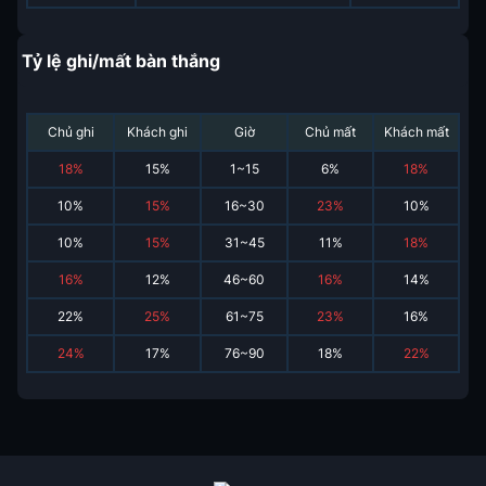
Tỷ lệ ghi/mất bàn thắng
Chủ ghi
Khách ghi
Giờ
Chủ mất
Khách mất
18
%
15
%
1~15
6
%
18
%
10
%
15
%
16~30
23
%
10
%
10
%
15
%
31~45
11
%
18
%
16
%
12
%
46~60
16
%
14
%
22
%
25
%
61~75
23
%
16
%
24
%
17
%
76~90
18
%
22
%