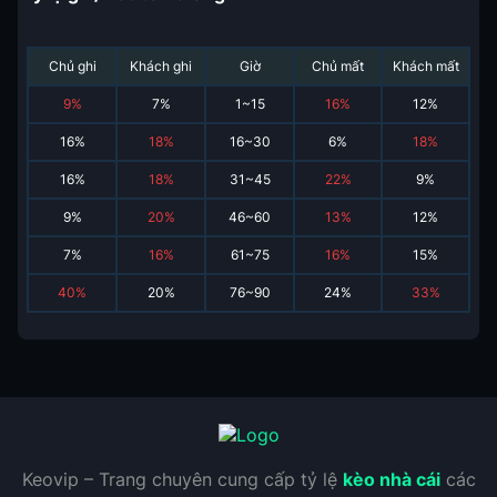
Chủ ghi
Khách ghi
Giờ
Chủ mất
Khách mất
9
%
7
%
1~15
16
%
12
%
16
%
18
%
16~30
6
%
18
%
16
%
18
%
31~45
22
%
9
%
9
%
20
%
46~60
13
%
12
%
7
%
16
%
61~75
16
%
15
%
40
%
20
%
76~90
24
%
33
%
Keovip – Trang chuyên cung cấp tỷ lệ
kèo nhà cái
các