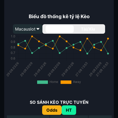
Biểu đồ thống kê tỷ lệ Kèo
Macauslot
Handicap
Tài/Xỉu
SO SÁNH KÈO TRỰC TUYẾN
Odds
HT