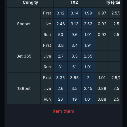
Công ty
1X2
Tỷ lệ tài xỉu
First
3.12
3.14
1.99
0.97
2.5/3
Sbobet
Live
2.46
3.13
2.53
0.92
2.5
Run
50
9.6
1.01
0.92
2.5
First
3.8
3.4
1.91
Bet 365
Live
2.7
3.3
2.55
Run
81
51
1.01
First
3.35
3.55
2
1.01
2.5/3
188bet
Live
2.6
3.5
2.45
0.88
2.5
Run
26
19
1.01
0.88
2.5
Xem thêm