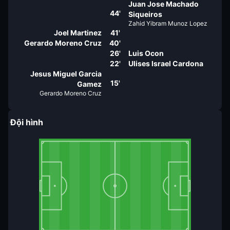
Juan Jose Machado
44'
Siqueiros
Zahid Yibram Munoz Lopez
Joel Martinez
41'
Gerardo Moreno Cruz
40'
26'
Luis Ocon
22'
Ulises Israel Cardona
Jesus Miguel Garcia
15'
Gamez
Gerardo Moreno Cruz
Đội hình