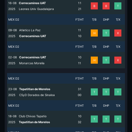
16-08
Correcaminos UAT
1
1
B
B
T
2025
Leones Univ Guadalajara
2
1
MEX D2
FT/HT
T/B
DHP
T/X
09-08
Atletico La Paz
1
1
H
T
X
2025
Correcaminos UAT
1
0
MEX D2
FT/HT
T/B
DHP
T/X
02-08
Correcaminos UAT
1
0
H
T
X
2025
Monarcas Morelia
1
1
MEX D2
FT/HT
T/B
DHP
T/X
23-08
Tepatitlan de Morelos
3
1
T
T
T
2025
CSyD Dorados de Sinaloa
0
0
MEX D2
FT/HT
T/B
DHP
T/X
18-08
Club Chivas Tapatio
1
0
T
T
T
2025
Tepatitlan de Morelos
3
2