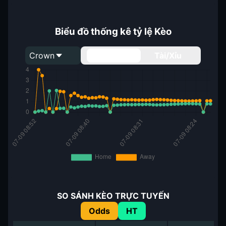
Biểu đồ thống kê tỷ lệ Kèo
Crown
Handicap
Tài/Xỉu
SO SÁNH KÈO TRỰC TUYẾN
Odds
HT