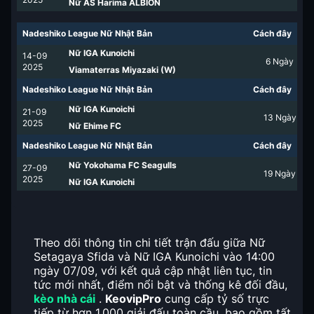
Nữ AS Harima ALBION
Nadeshiko League Nữ Nhật Bản
Cách đây
Nữ IGA Kunoichi
14-09
6
Ngày
2025
Viamaterras Miyazaki (W)
Nadeshiko League Nữ Nhật Bản
Cách đây
Nữ IGA Kunoichi
21-09
13
Ngày
2025
Nữ Ehime FC
Nadeshiko League Nữ Nhật Bản
Cách đây
Nữ Yokohama FC Seagulls
27-09
19
Ngày
2025
Nữ IGA Kunoichi
Theo dõi thông tin chi tiết trận đấu giữa Nữ
Setagaya Sfida và Nữ IGA Kunoichi vào 14:00
ngày 07/09, với kết quả cập nhật liên tục, tin
tức mới nhất, điểm nổi bật và thống kê đối đầu,
kèo nhà cái
.
KeovipPro
cung cấp tỷ số trực
tiếp từ hơn 1.000 giải đấu toàn cầu, bao gồm tất