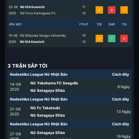
22-06
Nữ IGA Kunoichi
1
1
H
B
H
2025
Nữ Orca Kamogawa FC
1
0
JPN WD1
FT/HT
T/B
DHP
T/X
15-06
Nữ Shizuoka Sangyo University
1
0
H
T
X
2025
Nữ IGA Kunoichi
1
0
3 TRẬN SẮP TỚI
Nadeshiko League Nữ Nhật Bản
Cách đây
Nữ Yokohama FC Seagulls
14-09
6
Ngày
2025
Nữ Setagaya Sfida
Nadeshiko League Nữ Nhật Bản
Cách đây
Nữ Fc Takatsuki
21-09
13
Ngày
2025
Nữ Setagaya Sfida
Nadeshiko League Nữ Nhật Bản
Cách đây
Nữ Setagaya Sfida
27-09
19
Ngày
2025