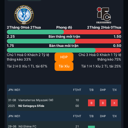
2
Thắng
0
Hoà
2
Thua
Phong độ
2
Thắng
2
Hoà
0
Thua
2.25
Bàn thắng mỗi trận
1.50
1.75
Bàn thua mỗi trận
0.50
Chủ
1
Hoà
0
Khách
2
Tỷ lệ
Chủ
3
Hoà
0
Khách
1
Tỷ lệ
HDP
thắng kèo
33
%
thắng kèo
75
%
Tài
2
H
0
Xỉu
1
TL tài
67
%
Tài Xỉu
Tài
1
H
1
Xỉu
2
TL tài
25
%
JPN WD1
FT/HT
T/B
DHP
T/X
31-08
Viamaterras Miyazaki (W)
1
0
B
B
X
2025
Nữ Setagaya Sfida
0
0
JPN WD1
FT/HT
T/B
DHP
T/X
29-06
Nữ Ehime FC
2
1