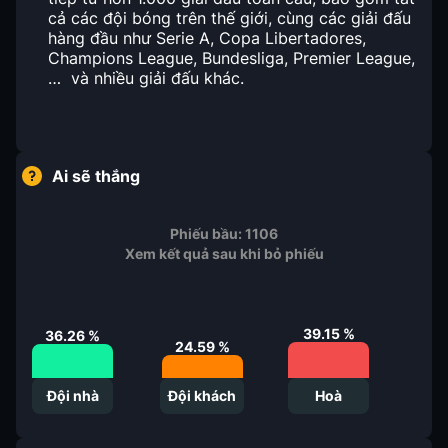
cả các đội bóng trên thế giới, cùng các giải đấu
hàng đầu như Serie A, Copa Libertadores,
Champions League, Bundesliga, Premier League,
… và nhiều giải đấu khác.
Ai sẽ thắng
Phiếu bầu:
1106
Xem kết quả sau khi bỏ phiếu
39.15
%
36.26
%
24.59
%
Đội nhà
Đội khách
Hoà